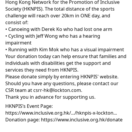
Hong Kong Network for the Promotion of Inclusive 
Society (HKNPIS). The total distance of the sports 
challenge will reach over 20km in ONE day, and 
consist of:
• Canoeing with Derek Ko who had lost one arm 
• Cycling with Jeff Wong who has a hearing 
impairment
• Running with Kim Mok who has a visual impairment
Your donation today can help ensure that families and 
individuals with disabilities get the support and 
services they need from HKNPIS. 
Please donate simply by entering HKNPIS' website. 
Should you have any questions, please contact our 
CSR team at 
csrr-hk@lockton.com
.
Thank you in advance for supporting us.
HKNPIS’s Event Page: 
https://www.inclusive.org.hk/.../hknpis-x-lockton...
Donation page: 
https://www.inclusive.org.hk/donate