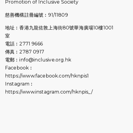
Promotion of Inclusive Society
2025-07-23
諾德猛龍越野跑2025
慈善機構註冊編號︰91/11809
2025-06-27
🔥熱招中：體育康復及公眾教育助理
地址︰香港九龍佐敦上海街80號華海廣場10樓1001
🌟
室
2025-06-15
猛龍傳之誰怕誰包場｜感謝盛世商龍
電話︰2771 9666
會及愛。匯聚商龍會支持！
傳真︰2787 0917
電郵︰
info@inclusive.org.hk
2025-06-09
《猛龍傳之誰怕誰》電影欣賞 - 感謝
Facebook︰
前香港勞工及福利局局長蕭偉強先
https://www.facebook.com/hknpis1
生，GBS，JP出席
Instagram︰
2025-06-06
《為你喝采陳百強歌迷會》慷慨贊助
https://www.instagram.com/hknpis_/
38張門票欣賞香港中樂團 X 陳百強 —
今宵多珍重音樂會
2025-03-31
猛龍慈善跑 2025公開報名名額已滿，
尚餘20個慈善名額報名！！