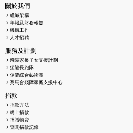
2025-03-21
《猛龍傳之誰怕誰》微電影首映禮
關於我們
組織架構
2025-02-20
領跑員 李國基 歌曲傳情 引發你既共鳴
年報及財務報告
2025-02-06
運動筆記專訪 挑戰首次於主場跑出
機構工作
Sub3 專訪視障跑手李振輝：「我很
人才招聘
有信心做到！」
服務及計劃
2025-02-05
猛龍視障隊員李振輝將於2月9號渣打
殘障家長子女支援計劃
馬拉松與猛龍國際共融大使Lukas
猛龍長跑隊
Wambua Muteti一同首次挑戰渣打
傷健綜合藝術團
馬拉松sub3的成績！
賽馬會殘障家庭支援中心
2025-01-27
2025盲人觀星傷健黃昏營 X #香港傷
捐款
健共融網絡
捐款方法
2024-12-31
撐猛龍跑渣馬 【傷健同心 一起走得更
網上捐款
遠】
捐贈物資
查閱捐款記錄
2024-12-10
聖保羅書院同學會 X #香港傷建共融