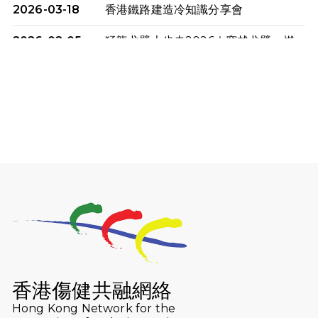
2026-03-18
香港鐵路建造冷知識分享會
2026-02-05
猛龍戈壁大步走2026｜穿越戈壁．燃
起不屈之火
2026-01-06
渣馬挑戰: 猛龍「猛將」幪眼跑全馬 |
喚起公眾關注傷健平等參與體育運
動！
2025-12-07
12月7日「諾德猛龍越野跑 2025」順
利舉行
2025-10-23
布達佩斯馬拉松之旅
2025-09-08
渣打香港馬拉松2026 慈善計劃
2025-08-12
Lockton Fearless Dragon Trail
Run 2025
香港傷健共融網絡
Hong Kong Network for the
2025-08-07
諾德 x 猛龍慈善共融音樂夜2025