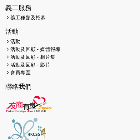
網絡 -- 《得寵先生》電影欣賞會兩院
義工服務
滿座！
義工種類及招募
2024-12-01
五百健兒參與「諾德猛龍越野跑
活動
2024」 為傷健、種族、跨代共融拼勁
活動
2024-11-17
猛龍毅行40 - 超越殘障 成就非凡
活動及回顧 - 媒體報導
活動及回顧 - 相片集
2024-10-30
連續第七年獲得 #香港中小型企業總
活動及回顧 - 影片
商會「#友商有良」嘉許計劃的嘉許
會員專區
2024-10-30
連續第七年獲得 #香港中小型企業總
聯絡我們
商會「#友商有良」嘉許計劃的嘉許
2024-09-30
港鐵Chill Fun鐵路樂園 邀1.5萬視聽
障等人士入場試玩
2024-09-24
The News from St. Paul's 2023-
2024 is published.