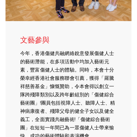
文藝參與
今年，香港傷健共融網絡銳意發展傷健人士
的藝術潛能，在多項活動中均加入藝術元
素，豐富傷健人士的體驗。同時，本會十分
榮幸經香港社會服務聯會引薦，獲得「羅騰
祥慈善基金」慷慨贊助，令本會得以創立一
隊跨殘障類別以及跨年齡組別的「傷健綜合
藝術團」!團員包括視障人士、聽障人士、精
神病康復者、殘障父母的健全子女以及健全
義工，全面實踐共融藝術!「傷健綜合藝術
團」在短短一年間已為一眾傷健人士帶來愉
快、成功的藝術體驗和表演機會。