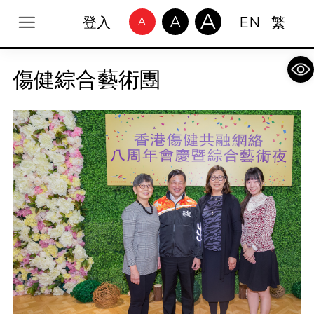
A
A
登入
EN
繁
A
Op
傷健綜合藝術團