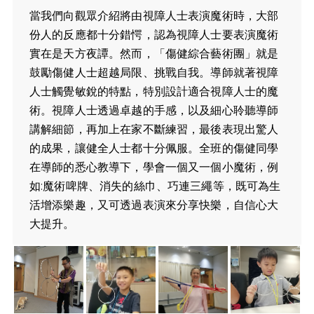
當我們向觀眾介紹將由視障人士表演魔術時，大部
份人的反應都十分錯愕，認為視障人士要表演魔術
實在是天方夜譚。然而，「傷健綜合藝術團」就是
鼓勵傷健人士超越局限、挑戰自我。導師就著視障
人士觸覺敏銳的特點，特別設計適合視障人士的魔
術。視障人士透過卓越的手感，以及細心聆聽導師
講解細節，再加上在家不斷練習，最後表現出驚人
的成果，讓健全人士都十分佩服。全班的傷健同學
在導師的悉心教導下，學會一個又一個小魔術，例
如:魔術啤牌、消失的絲巾、巧連三繩等，既可為生
活增添樂趣，又可透過表演來分享快樂，自信心大
大提升。