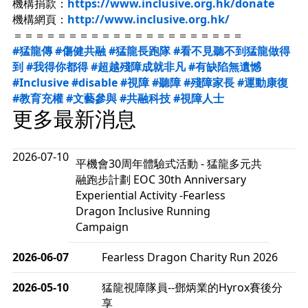
機構捐款：
https://www.inclusive.org.hk/donate
機構網頁：
http://www.inclusive.org.hk/
＝＝＝＝＝＝＝＝＝＝＝＝＝＝＝＝＝＝＝＝＝
#猛龍傳
#傷健共融
#猛龍長跑隊
#看不見聽不到猛龍做得
到
#我得你都得
#超越殘障成就非凡
#有缺陷無遺憾
#Inclusive
#disable
#視障
#聽障
#殘障家長
#運動康復
#教育充權
#文藝參與
#共融科技
#視障人士
更多最新消息
2026-07-10
平機會30周年體驗式活動 - 猛龍多元共
融跑步計劃 EOC 30th Anniversary
Experiential Activity -Fearless
Dragon Inclusive Running
Campaign
2026-06-07
Fearless Dragon Charity Run 2026
2026-05-10
猛龍視障隊員--鄧炳業的Hyrox賽後分
享