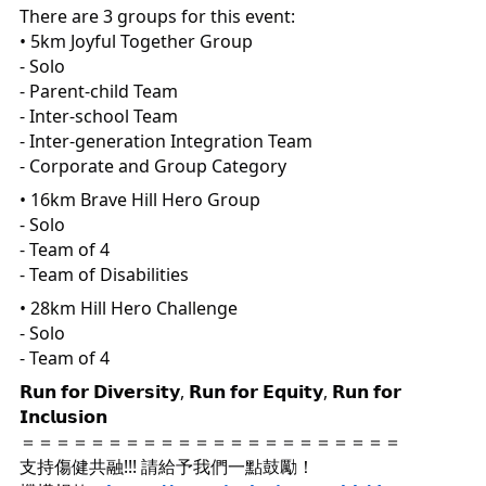
There are 3 groups for this event:
• 5km Joyful Together Group
- Solo
- Parent-child Team
- Inter-school Team
- Inter-generation Integration Team
- Corporate and Group Category
• 16km Brave Hill Hero Group
- Solo
- Team of 4
- Team of Disabilities
• 28km Hill Hero Challenge
- Solo
- Team of 4
𝗥𝘂𝗻 𝗳𝗼𝗿 𝗗𝗶𝘃𝗲𝗿𝘀𝗶𝘁𝘆, 𝗥𝘂𝗻 𝗳𝗼𝗿 𝗘𝗾𝘂𝗶𝘁𝘆, 𝗥𝘂𝗻 𝗳𝗼𝗿
𝗜𝗻𝗰𝗹𝘂𝘀𝗶𝗼𝗻
＝＝＝＝＝＝＝＝＝＝＝＝＝＝＝＝＝＝＝＝＝＝
支持傷健共融!!! 請給予我們一點鼓勵！