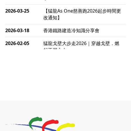
2026-03-25
【猛龍As One慈善跑2026起步時間更
改通知】
2026-03-18
香港鐵路建造冷知識分享會
2026-02-05
猛龍戈壁大步走2026｜穿越戈壁．燃
起不屈之火
2026-01-06
渣馬挑戰: 猛龍「猛將」幪眼跑全馬 |
喚起公眾關注傷健平等參與體育運動！
2025-12-07
12月7日「諾德猛龍越野跑 2025」順
利舉行
2025-10-23
布達佩斯馬拉松之旅
2025-09-08
渣打香港馬拉松2026 慈善計劃
2025-08-12
Lockton Fearless Dragon Trail Run