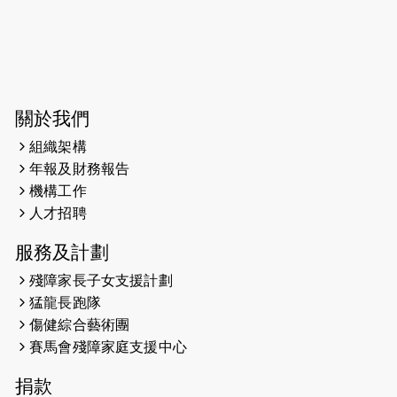
尚餘20個慈善名額報名！！
2025-03-21
《猛龍傳之誰怕誰》微電影首映禮
2025-02-20
領跑員 李國基 歌曲傳情 引發你既共鳴
關於我們
2025-02-06
運動筆記專訪 挑戰首次於主場跑出
Sub3 專訪視障跑手李振輝：「我很有
組織架構
信心做到！」
年報及財務報告
機構工作
2025-02-05
猛龍視障隊員李振輝將於2月9號渣打
人才招聘
馬拉松與猛龍國際共融大使Lukas
Wambua Muteti一同首次挑戰渣打馬
服務及計劃
拉松sub3的成績！
殘障家長子女支援計劃
猛龍長跑隊
2025-01-27
2025盲人觀星傷健黃昏營 X #香港傷健
傷健綜合藝術團
共融網絡
賽馬會殘障家庭支援中心
2024-12-31
撐猛龍跑渣馬 【傷健同心 一起走得更
捐款
遠】