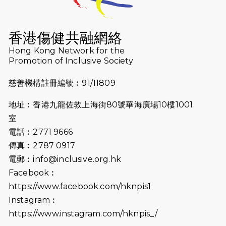
2025
2025-08-07
諾德 x 猛龍慈善共融音樂夜2025
香港傷健共融網絡
2025-07-23
諾德猛龍越野跑2025
Hong Kong Network for the
Promotion of Inclusive Society
2025-06-27
🔥熱招中：體育康復及公眾教育助理🌟
慈善機構註冊編號︰91/11809
2025-06-15
猛龍傳之誰怕誰包場｜感謝盛世商龍會
地址︰香港九龍佐敦上海街80號華海廣場10樓1001
及愛。匯聚商龍會支持！
室
2025-06-09
《猛龍傳之誰怕誰》電影欣賞 - 感謝前
電話︰2771 9666
香港勞工及福利局局長蕭偉強先生，
傳真︰2787 0917
GBS，JP出席
電郵︰
info@inclusive.org.hk
Facebook︰
2025-06-06
《為你喝采陳百強歌迷會》慷慨贊助
38張門票欣賞香港中樂團 X 陳百強 —
https://www.facebook.com/hknpis1
今宵多珍重音樂會
Instagram︰
https://www.instagram.com/hknpis_/
2025-03-31
猛龍慈善跑 2025公開報名名額已滿，