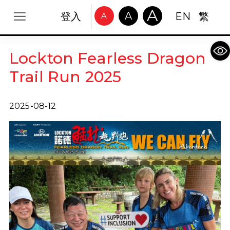
A
A
登入
EN
繁
A
Op
Lockton Fearless Dragon
Trail Run 2025
2025-08-12