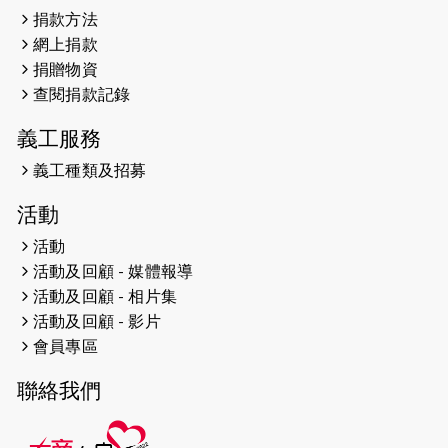
捐款方法
2024-12-10
聖保羅書院同學會 X #香港傷建共融網
網上捐款
絡 -- 《得寵先生》電影欣賞會兩院滿
捐贈物資
座！
查閱捐款記錄
2024-12-01
五百健兒參與「諾德猛龍越野跑
義工服務
2024」 為傷健、種族、跨代共融拼勁
義工種類及招募
2024-11-17
猛龍毅行40 - 超越殘障 成就非凡
活動
2024-10-30
連續第七年獲得 #香港中小型企業總商
活動
會「#友商有良」嘉許計劃的嘉許
活動及回顧 - 媒體報導
活動及回顧 - 相片集
2024-10-30
連續第七年獲得 #香港中小型企業總商
會「#友商有良」嘉許計劃的嘉許
活動及回顧 - 影片
會員專區
2024-09-30
港鐵Chill Fun鐵路樂園 邀1.5萬視聽
聯絡我們
障等人士入場試玩
2024-09-24
The News from St. Paul's 2023-2024