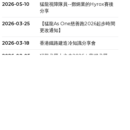
2026-05-10
猛龍視障隊員--鄧炳業的Hyrox賽後
分享
2026-03-25
【猛龍As One慈善跑2026起步時間
更改通知】
2026-03-18
香港鐵路建造冷知識分享會
2026-02-05
猛龍戈壁大步走2026｜穿越戈壁．
燃起不屈之火
2026-01-06
渣馬挑戰: 猛龍「猛將」幪眼跑全馬 |
喚起公眾關注傷健平等參與體育運
動！
2025-12-07
12月7日「諾德猛龍越野跑 2025」
順利舉行
2025-10-23
布達佩斯馬拉松之旅