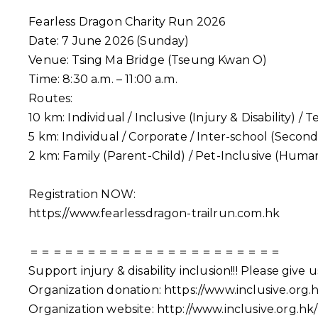
Fearless Dragon Charity Run 2026
Date: 7 June 2026 (Sunday)
Venue: Tsing Ma Bridge (Tseung Kwan O)
Time: 8:30 a.m. – 11:00 a.m.
Routes:
10 km: Individual / Inclusive (Injury & Disability) /
5 km: Individual / Corporate / Inter-school (Secon
2 km: Family (Parent-Child) / Pet-Inclusive (Hum
Registration NOW:
https://www.fearlessdragon-trailrun.com.hk
＝＝＝＝＝＝＝＝＝＝＝＝＝＝＝＝＝＝＝＝＝＝
Support injury & disability inclusion!!! Please gi
Organization donation:
https://www.inclusive.org.
Organization website:
http://www.inclusive.org.hk/