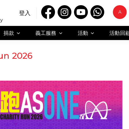
A
登入
ty
捐款
義工服務
活動
活動回
un 2026