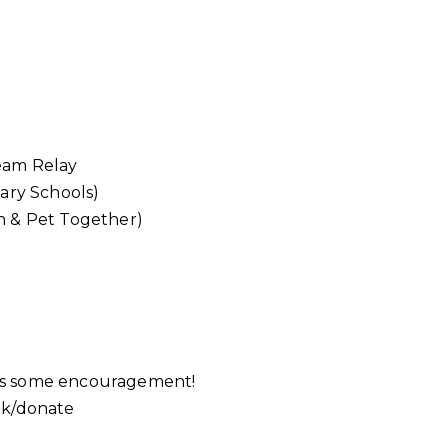
 Team Relay
dary Schools)
an & Pet Together)
ve us some encouragement!
hk/donate