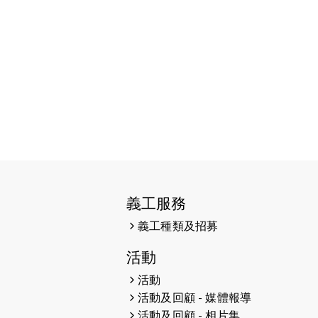
2025-01-27
2025盲人觀星傷健黃昏營 X #香港
傷健共融網絡
2024-12-31
撐猛龍跑渣馬 【傷健同心 一起走得
更遠】
2024-12-10
聖保羅書院同學會 X #香港傷建共融
網絡 -- 《得寵先生》電影欣賞會兩
院滿座！
2024-12-01
五百健兒參與「諾德猛龍越野跑
2024」 為傷健、種族、跨代共融拼
勁
義工服務
義工種類及招募
2024-11-17
猛龍毅行40 - 超越殘障 成就非凡
活動
2024-10-30
連續第七年獲得 #香港中小型企業總
商會「#友商有良」嘉許計劃的嘉許
活動
活動及回顧 - 媒體報導
2024-10-30
連續第七年獲得 #香港中小型企業總
活動及回顧 - 相片集