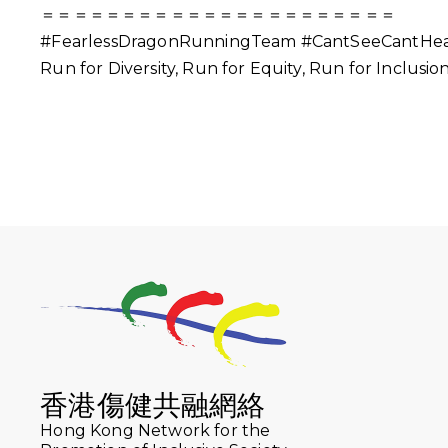
＝＝＝＝＝＝＝＝＝＝＝＝＝＝＝＝＝＝＝＝＝＝
#FearlessDragonRunningTeam
#CantSeeCantHe
Run for Diversity, Run for Equity, Run for Inclusio
香港傷健共融網絡
Hong Kong Network for the