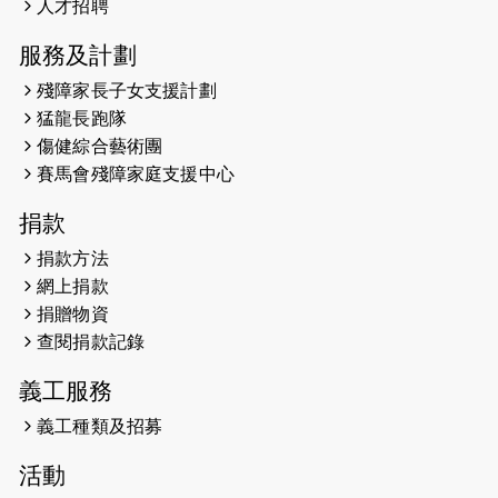
人才招聘
有信心做到！」
服務及計劃
2025-02-05
猛龍視障隊員李振輝將於2月9號渣打
殘障家長子女支援計劃
馬拉松與猛龍國際共融大使Lukas
猛龍長跑隊
Wambua Muteti一同首次挑戰渣打
傷健綜合藝術團
馬拉松sub3的成績！
賽馬會殘障家庭支援中心
2025-01-27
2025盲人觀星傷健黃昏營 X #香港傷
捐款
健共融網絡
捐款方法
2024-12-31
撐猛龍跑渣馬 【傷健同心 一起走得更
網上捐款
遠】
捐贈物資
查閱捐款記錄
2024-12-10
聖保羅書院同學會 X #香港傷建共融
網絡 -- 《得寵先生》電影欣賞會兩院
義工服務
滿座！
義工種類及招募
2024-12-01
五百健兒參與「諾德猛龍越野跑
活動
2024」 為傷健、種族、跨代共融拼勁