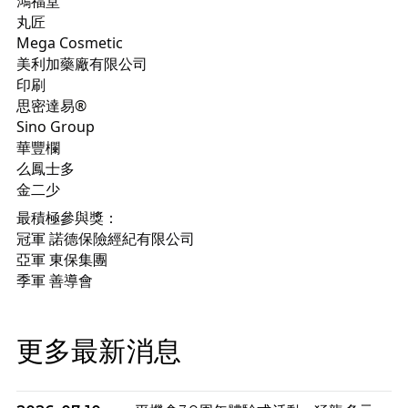
鴻福堂
丸匠
Mega Cosmetic
美利加藥廠有限公司
印刷
思密達易®
Sino Group
華豐欄
么鳳士多
金二少
最積極參與獎：
冠軍 諾德保險經紀有限公司
亞軍 東保集團
季軍 善導會
更多最新消息