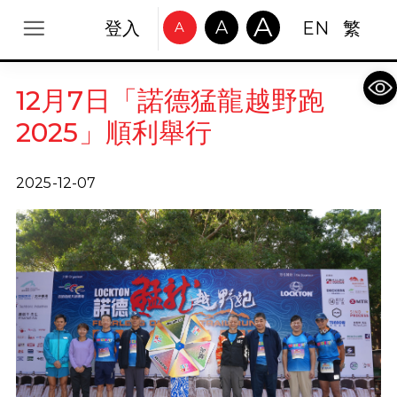
A
A
登入
EN
繁
A
Op
12月7日「諾德猛龍越野跑
2025」順利舉行
2025-12-07