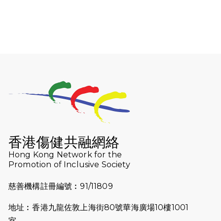
2026-01-06
渣馬挑戰: 猛龍「猛將」幪眼跑全馬 |
喚起公眾關注傷健平等參與體育運
動！
2025-12-07
12月7日「諾德猛龍越野跑 2025」順
利舉行
2025-10-23
布達佩斯馬拉松之旅
2025-09-08
渣打香港馬拉松2026 慈善計劃
2025-08-12
Lockton Fearless Dragon Trail
Run 2025
香港傷健共融網絡
Hong Kong Network for the
2025-08-07
諾德 x 猛龍慈善共融音樂夜2025
Promotion of Inclusive Society
2025-07-23
諾德猛龍越野跑2025
慈善機構註冊編號︰91/11809
2025-06-27
🔥熱招中：體育康復及公眾教育助理
地址︰香港九龍佐敦上海街80號華海廣場10樓1001
🌟
室