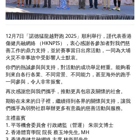
12月7日「諾德猛龍越野跑 2025」順利舉行，謹代表香港
傷健共融網絡 （HKNPIS），衷心感謝各參加者對我們慈
善工作的鼎力支持，並於賽事當日出席活動，一同為大埔
火災不幸事故中受影響人士默哀。
你們的熱誠參與與支持，對活動的成功舉足輕重。能夠看
到來自各行各業、不同背景、不同能力，甚至海外的跑手
一同參與，令人非常振奮。
再次感謝您與我們攜手，推動更具包容及關懷的社會。
期盼在未來的日子裡，繼續得到各界的關懷與支持，讓我
們攜手為弱勢社群舉辦更多有意義的慈善活動與服務。
主禮嘉賓
1.⁠ 平等機會委員會 行政總監（營運） 朱崇文博士
2.⁠ ⁠香港體育學院 院長 蔡玉坤先生, MH
3.⁠ ⁠香港傷健共融網絡 主席 林衛邦先生