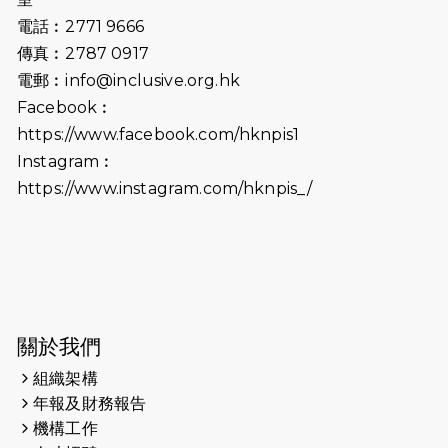
2025-06-15
猛龍傳之誰怕誰包場｜感謝盛世商龍
電話︰2771 9666
會及愛。匯聚商龍會支持！
傳真︰2787 0917
電郵︰
info@inclusive.org.hk
2025-06-09
《猛龍傳之誰怕誰》電影欣賞 - 感謝
Facebook︰
前香港勞工及福利局局長蕭偉強先
https://www.facebook.com/hknpis1
生，GBS，JP出席
Instagram︰
2025-06-06
《為你喝采陳百強歌迷會》慷慨贊助
https://www.instagram.com/hknpis_/
38張門票欣賞香港中樂團 X 陳百強 —
今宵多珍重音樂會
2025-03-31
猛龍慈善跑 2025公開報名名額已滿，
尚餘20個慈善名額報名！！
2025-03-21
《猛龍傳之誰怕誰》微電影首映禮
關於我們
組織架構
2025-02-20
領跑員 李國基 歌曲傳情 引發你既共鳴
年報及財務報告
2025-02-06
運動筆記專訪 挑戰首次於主場跑出
機構工作
Sub3 專訪視障跑手李振輝：「我很