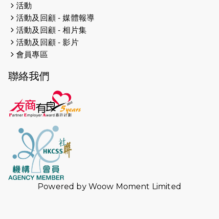
活動
2024-11-17
猛龍毅行40 - 超越殘障 成就非凡
活動及回顧 - 媒體報導
活動及回顧 - 相片集
2024-10-30
連續第七年獲得 #香港中小型企業總
活動及回顧 - 影片
商會「#友商有良」嘉許計劃的嘉許
會員專區
2024-10-30
連續第七年獲得 #香港中小型企業總
聯絡我們
商會「#友商有良」嘉許計劃的嘉許
2024-09-30
港鐵Chill Fun鐵路樂園 邀1.5萬視聽
障等人士入場試玩
2024-09-24
The News from St. Paul's 2023-
2024 is published.
2024-09-19
抽唔到 #渣打馬拉松 唔緊要，猛龍 X
渣打馬拉松慈善計劃報名 2025 幫到
你！ （尚餘全馬名額）
Powered by
Woow Moment Limited
2024-09-10
中秋月餅捐贈