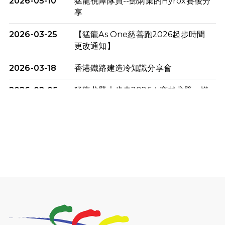
2026-05-10
猛龍視障隊員--鄧炳業的Hyrox賽後分
享
2026-03-25
【猛龍As One慈善跑2026起步時間
更改通知】
2026-03-18
香港鐵路建造冷知識分享會
2026-02-05
猛龍戈壁大步走2026｜穿越戈壁．燃
起不屈之火
2026-01-06
渣馬挑戰: 猛龍「猛將」幪眼跑全馬 |
喚起公眾關注傷健平等參與體育運
動！
2025-12-07
12月7日「諾德猛龍越野跑 2025」順
利舉行
2025-10-23
布達佩斯馬拉松之旅
2025-09-08
渣打香港馬拉松2026 慈善計劃