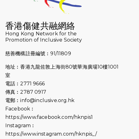
2025-08-12
Lockton Fearless Dragon Trail
Run 2025
香港傷健共融網絡
Hong Kong Network for the
2025-08-07
諾德 x 猛龍慈善共融音樂夜2025
Promotion of Inclusive Society
2025-07-23
諾德猛龍越野跑2025
慈善機構註冊編號︰91/11809
2025-06-27
🔥熱招中：體育康復及公眾教育助理
地址︰香港九龍佐敦上海街80號華海廣場10樓1001
🌟
室
2025-06-15
猛龍傳之誰怕誰包場｜感謝盛世商龍
電話︰2771 9666
會及愛。匯聚商龍會支持！
傳真︰2787 0917
電郵︰
info@inclusive.org.hk
2025-06-09
《猛龍傳之誰怕誰》電影欣賞 - 感謝
Facebook︰
前香港勞工及福利局局長蕭偉強先
https://www.facebook.com/hknpis1
生，GBS，JP出席
Instagram︰
2025-06-06
《為你喝采陳百強歌迷會》慷慨贊助
https://www.instagram.com/hknpis_/
38張門票欣賞香港中樂團 X 陳百強 —