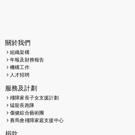
今宵多珍重音樂會
2025-03-31
猛龍慈善跑 2025公開報名名額已滿，
尚餘20個慈善名額報名！！
2025-03-21
《猛龍傳之誰怕誰》微電影首映禮
關於我們
組織架構
2025-02-20
領跑員 李國基 歌曲傳情 引發你既共鳴
年報及財務報告
2025-02-06
運動筆記專訪 挑戰首次於主場跑出
機構工作
Sub3 專訪視障跑手李振輝：「我很
人才招聘
有信心做到！」
服務及計劃
2025-02-05
猛龍視障隊員李振輝將於2月9號渣打
殘障家長子女支援計劃
馬拉松與猛龍國際共融大使Lukas
猛龍長跑隊
Wambua Muteti一同首次挑戰渣打
傷健綜合藝術團
馬拉松sub3的成績！
賽馬會殘障家庭支援中心
2025-01-27
2025盲人觀星傷健黃昏營 X #香港傷
捐款
健共融網絡