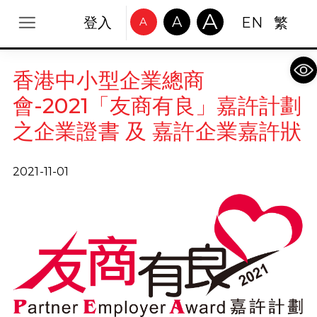
A
A
登入
EN
繁
A
Op
香港中小型企業總商
會-2021「友商有良」嘉許計劃
之企業證書 及 嘉許企業嘉許狀
2021-11-01