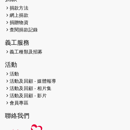
捐款方法
2024-12-31
撐猛龍跑渣馬 【傷健同心 一起走得更
網上捐款
遠】
捐贈物資
查閱捐款記錄
2024-12-10
聖保羅書院同學會 X #香港傷建共融
網絡 -- 《得寵先生》電影欣賞會兩院
義工服務
滿座！
義工種類及招募
2024-12-01
五百健兒參與「諾德猛龍越野跑
活動
2024」 為傷健、種族、跨代共融拼勁
活動
2024-11-17
猛龍毅行40 - 超越殘障 成就非凡
活動及回顧 - 媒體報導
活動及回顧 - 相片集
2024-10-30
連續第七年獲得 #香港中小型企業總
活動及回顧 - 影片
商會「#友商有良」嘉許計劃的嘉許
會員專區
2024-10-30
連續第七年獲得 #香港中小型企業總
聯絡我們
商會「#友商有良」嘉許計劃的嘉許
2024-09-30
港鐵Chill Fun鐵路樂園 邀1.5萬視聽