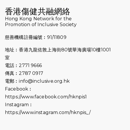
Run 2025
香港傷健共融網絡
Hong Kong Network for the
2025-08-07
諾德 x 猛龍慈善共融音樂夜2025
Promotion of Inclusive Society
2025-07-23
諾德猛龍越野跑2025
慈善機構註冊編號︰91/11809
2025-06-27
🔥熱招中：體育康復及公眾教育助理
地址︰香港九龍佐敦上海街80號華海廣場10樓1001
🌟
室
2025-06-15
猛龍傳之誰怕誰包場｜感謝盛世商龍
電話︰2771 9666
會及愛。匯聚商龍會支持！
傳真︰2787 0917
電郵︰
info@inclusive.org.hk
2025-06-09
《猛龍傳之誰怕誰》電影欣賞 - 感謝
Facebook︰
前香港勞工及福利局局長蕭偉強先
https://www.facebook.com/hknpis1
生，GBS，JP出席
Instagram︰
2025-06-06
《為你喝采陳百強歌迷會》慷慨贊助
https://www.instagram.com/hknpis_/
38張門票欣賞香港中樂團 X 陳百強 —
今宵多珍重音樂會