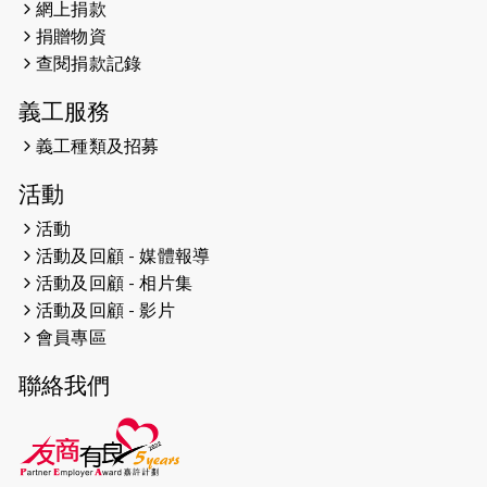
網上捐款
遠】
捐贈物資
查閱捐款記錄
2024-12-10
聖保羅書院同學會 X #香港傷建共融
網絡 -- 《得寵先生》電影欣賞會兩院
義工服務
滿座！
義工種類及招募
2024-12-01
五百健兒參與「諾德猛龍越野跑
活動
2024」 為傷健、種族、跨代共融拼勁
活動
2024-11-17
猛龍毅行40 - 超越殘障 成就非凡
活動及回顧 - 媒體報導
活動及回顧 - 相片集
2024-10-30
連續第七年獲得 #香港中小型企業總
活動及回顧 - 影片
商會「#友商有良」嘉許計劃的嘉許
會員專區
2024-10-30
連續第七年獲得 #香港中小型企業總
聯絡我們
商會「#友商有良」嘉許計劃的嘉許
2024-09-30
港鐵Chill Fun鐵路樂園 邀1.5萬視聽
障等人士入場試玩