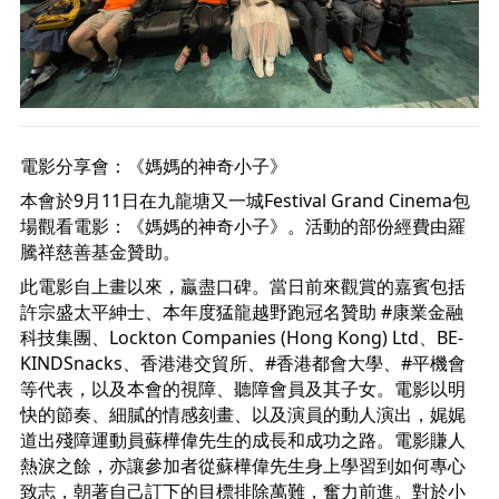
電影分享會：《媽媽的神奇小子》
本會於9月11日在九龍塘又一城Festival Grand Cinema包
場觀看電影：《媽媽的神奇小子》。活動的部份經費由羅
騰祥慈善基金贊助。
此電影自上畫以來，贏盡口碑。當日前來觀賞的嘉賓包括
許宗盛太平紳士、本年度猛龍越野跑冠名贊助 
#康業金融
科技集團
、Lockton Companies (Hong Kong) Ltd、
BE-
KINDSnacks
、香港港交貿所、
#香港都會大學
、
#平機會
等代表，以及本會的視障、聽障會員及其子女。電影以明
快的節奏、細膩的情感刻畫、以及演員的動人演出，娓娓
道出殘障運動員蘇樺偉先生的成長和成功之路。電影賺人
熱淚之餘，亦讓參加者從蘇樺偉先生身上學習到如何專心
致志，朝著自己訂下的目標排除萬難，奮力前進。對於小