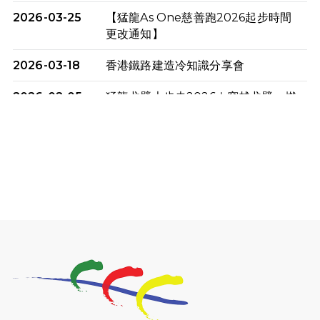
2026-03-25
【猛龍As One慈善跑2026起步時間
更改通知】
2026-03-18
香港鐵路建造冷知識分享會
2026-02-05
猛龍戈壁大步走2026｜穿越戈壁．燃
起不屈之火
2026-01-06
渣馬挑戰: 猛龍「猛將」幪眼跑全馬 |
喚起公眾關注傷健平等參與體育運
動！
2025-12-07
12月7日「諾德猛龍越野跑 2025」順
利舉行
2025-10-23
布達佩斯馬拉松之旅
2025-09-08
渣打香港馬拉松2026 慈善計劃
2025-08-12
Lockton Fearless Dragon Trail