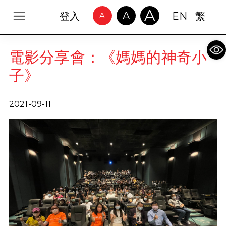
A
A
登入
EN
繁
A
Op
電影分享會：《媽媽的神奇小
子》
2021-09-11