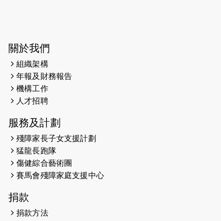
2025-03-31
猛龍慈善跑 2025公開報名名額已滿，
尚餘20個慈善名額報名！！
2025-03-21
《猛龍傳之誰怕誰》微電影首映禮
關於我們
組織架構
2025-02-20
領跑員 李國基 歌曲傳情 引發你既共鳴
年報及財務報告
2025-02-06
運動筆記專訪 挑戰首次於主場跑出
機構工作
Sub3 專訪視障跑手李振輝：「我很
人才招聘
有信心做到！」
服務及計劃
2025-02-05
猛龍視障隊員李振輝將於2月9號渣打
殘障家長子女支援計劃
馬拉松與猛龍國際共融大使Lukas
猛龍長跑隊
Wambua Muteti一同首次挑戰渣打
傷健綜合藝術團
馬拉松sub3的成績！
賽馬會殘障家庭支援中心
2025-01-27
2025盲人觀星傷健黃昏營 X #香港傷
捐款
健共融網絡
捐款方法
2024-12-31
撐猛龍跑渣馬 【傷健同心 一起走得更