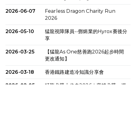
2026-06-07
Fearless Dragon Charity Run
2026
2026-05-10
猛龍視障隊員--鄧炳業的Hyrox賽後分
享
2026-03-25
【猛龍As One慈善跑2026起步時間
更改通知】
2026-03-18
香港鐵路建造冷知識分享會
2026-02-05
猛龍戈壁大步走2026｜穿越戈壁．燃
起不屈之火
2026-01-06
渣馬挑戰: 猛龍「猛將」幪眼跑全馬 |
喚起公眾關注傷健平等參與體育運
動！
2025-12-07
12月7日「諾德猛龍越野跑 2025」順