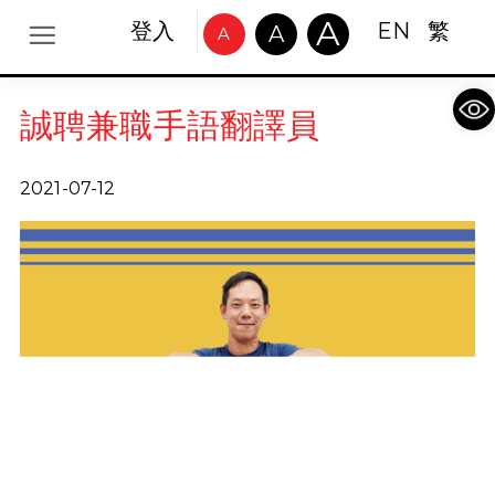
A
登入
EN
繁
A
A
Op
誠聘兼職手語翻譯員
2021-07-12