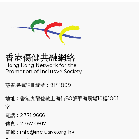
利舉行
2025-10-23
布達佩斯馬拉松之旅
2025-09-08
渣打香港馬拉松2026 慈善計劃
2025-08-12
Lockton Fearless Dragon Trail
Run 2025
香港傷健共融網絡
Hong Kong Network for the
2025-08-07
諾德 x 猛龍慈善共融音樂夜2025
Promotion of Inclusive Society
2025-07-23
諾德猛龍越野跑2025
慈善機構註冊編號︰91/11809
2025-06-27
🔥熱招中：體育康復及公眾教育助理
地址︰香港九龍佐敦上海街80號華海廣場10樓1001
🌟
室
2025-06-15
猛龍傳之誰怕誰包場｜感謝盛世商龍
電話︰2771 9666
會及愛。匯聚商龍會支持！
傳真︰2787 0917
電郵︰
info@inclusive.org.hk
2025-06-09
《猛龍傳之誰怕誰》電影欣賞 - 感謝