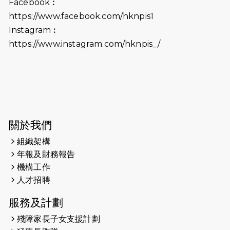
Facebook︰
前香港勞工及福利局局長蕭偉強先
https://www.facebook.com/hknpis1
生，GBS，JP出席
Instagram︰
2025-06-06
《為你喝采陳百強歌迷會》慷慨贊助
https://www.instagram.com/hknpis_/
38張門票欣賞香港中樂團 X 陳百強 —
今宵多珍重音樂會
2025-03-31
猛龍慈善跑 2025公開報名名額已滿，
尚餘20個慈善名額報名！！
2025-03-21
《猛龍傳之誰怕誰》微電影首映禮
關於我們
組織架構
2025-02-20
領跑員 李國基 歌曲傳情 引發你既共鳴
年報及財務報告
2025-02-06
運動筆記專訪 挑戰首次於主場跑出
機構工作
Sub3 專訪視障跑手李振輝：「我很
人才招聘
有信心做到！」
服務及計劃
2025-02-05
猛龍視障隊員李振輝將於2月9號渣打
殘障家長子女支援計劃
馬拉松與猛龍國際共融大使Lukas