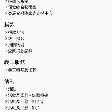
猛龍長跑隊
Wambua Muteti一同首次挑戰渣打
傷健綜合藝術團
馬拉松sub3的成績！
賽馬會殘障家庭支援中心
2025-01-27
2025盲人觀星傷健黃昏營 X #香港傷
捐款
健共融網絡
捐款方法
2024-12-31
撐猛龍跑渣馬 【傷健同心 一起走得更
網上捐款
遠】
捐贈物資
查閱捐款記錄
2024-12-10
聖保羅書院同學會 X #香港傷建共融
網絡 -- 《得寵先生》電影欣賞會兩院
義工服務
滿座！
義工種類及招募
2024-12-01
五百健兒參與「諾德猛龍越野跑
活動
2024」 為傷健、種族、跨代共融拼勁
活動
2024-11-17
猛龍毅行40 - 超越殘障 成就非凡
活動及回顧 - 媒體報導
活動及回顧 - 相片集
2024-10-30
連續第七年獲得 #香港中小型企業總
活動及回顧 - 影片
商會「#友商有良」嘉許計劃的嘉許