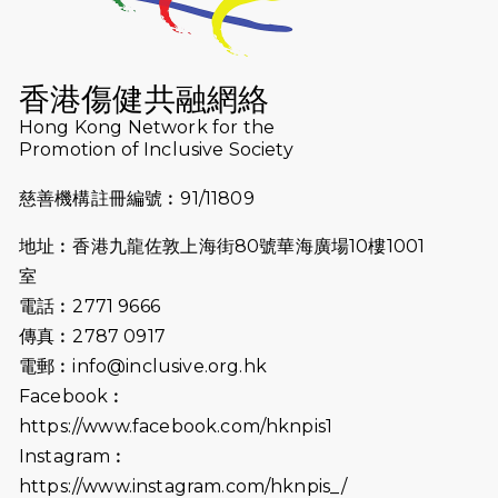
2025-09-08
渣打香港馬拉松2026 慈善計劃
2025-08-12
Lockton Fearless Dragon Trail
Run 2025
香港傷健共融網絡
Hong Kong Network for the
2025-08-07
諾德 x 猛龍慈善共融音樂夜2025
Promotion of Inclusive Society
2025-07-23
諾德猛龍越野跑2025
慈善機構註冊編號︰91/11809
2025-06-27
🔥熱招中：體育康復及公眾教育助理
地址︰香港九龍佐敦上海街80號華海廣場10樓1001
🌟
室
2025-06-15
猛龍傳之誰怕誰包場｜感謝盛世商龍
電話︰2771 9666
會及愛。匯聚商龍會支持！
傳真︰2787 0917
電郵︰
info@inclusive.org.hk
2025-06-09
《猛龍傳之誰怕誰》電影欣賞 - 感謝
Facebook︰
前香港勞工及福利局局長蕭偉強先
https://www.facebook.com/hknpis1
生，GBS，JP出席
Instagram︰
2025-06-06
《為你喝采陳百強歌迷會》慷慨贊助
https://www.instagram.com/hknpis_/