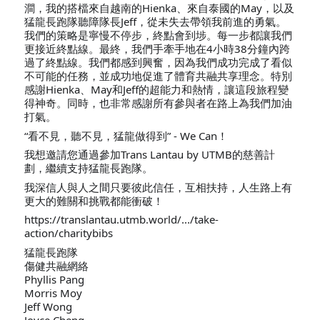
澗，我的搭檔來自越南的Hienka、來自泰國的May，以及
猛龍長跑隊聽障隊長Jeff，從未失去帶領我前進的勇氣。
我們的策略是寧慢不停步，終點會到埗。每一步都讓我們
更接近終點線。最終，我們手牽手地在4小時38分鐘內跨
過了終點線。我們都感到興奮，因為我們成功完成了看似
不可能的任務，並成功地促進了體育共融共享理念。特別
感謝Hienka、May和Jeff的超能力和熱情，讓這段旅程變
得神奇。同時，也非常感謝所有參與者在路上為我們加油
打氣。
“看不見，聽不見，猛龍做得到” - We Can！
我想邀請您通過參加Trans Lantau by UTMB的慈善計
劃，繼續支持猛龍長跑隊。
我深信人與人之間只要彼此信任，互相扶持，人生路上有
更大的難關和挑戰都能衝破！
https://translantau.utmb.world/.../take-
action/charitybibs
猛龍長跑隊
傷健共融網絡
Phyllis Pang
Morris Moy
Jeff Wong
Joyce Cheng