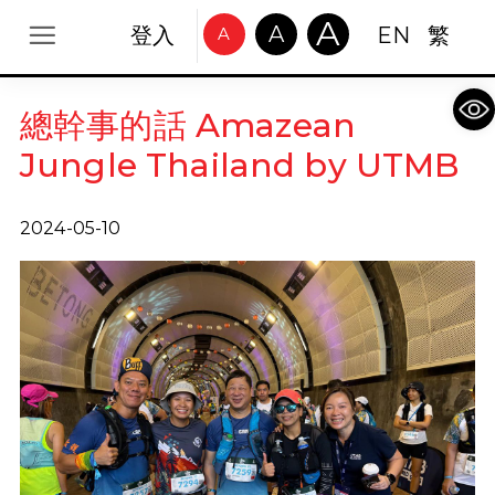
A
A
登入
EN
繁
A
Op
總幹事的話 Amazean
Jungle Thailand by UTMB
2024-05-10