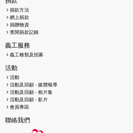
捐款
健共融網絡
捐款方法
2024-12-31
撐猛龍跑渣馬 【傷健同心 一起走得更
網上捐款
遠】
捐贈物資
查閱捐款記錄
2024-12-10
聖保羅書院同學會 X #香港傷建共融
網絡 -- 《得寵先生》電影欣賞會兩院
義工服務
滿座！
義工種類及招募
2024-12-01
五百健兒參與「諾德猛龍越野跑
活動
2024」 為傷健、種族、跨代共融拼勁
活動
2024-11-17
猛龍毅行40 - 超越殘障 成就非凡
活動及回顧 - 媒體報導
活動及回顧 - 相片集
2024-10-30
連續第七年獲得 #香港中小型企業總
活動及回顧 - 影片
商會「#友商有良」嘉許計劃的嘉許
會員專區
2024-10-30
連續第七年獲得 #香港中小型企業總
聯絡我們
商會「#友商有良」嘉許計劃的嘉許