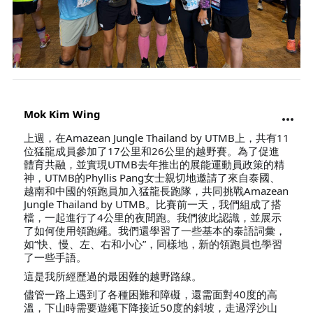
Mok Kim Wing
上週，在Amazean Jungle Thailand by UTMB上，共有11
位猛龍成員參加了17公里和26公里的越野賽。為了促進
體育共融，並實現UTMB去年推出的展能運動員政策的精
神，UTMB的Phyllis Pang女士親切地邀請了來自泰國、
越南和中國的領跑員加入猛龍長跑隊，共同挑戰Amazean
Jungle Thailand by UTMB。比賽前一天，我們組成了搭
檔，一起進行了4公里的夜間跑。我們彼此認識，並展示
了如何使用領跑繩。我們還學習了一些基本的泰語詞彙，
如“快、慢、左、右和小心”，同樣地，新的領跑員也學習
了一些手語。
這是我所經歷過的最困難的越野路線。
儘管一路上遇到了各種困難和障礙，還需面對40度的高
溫，下山時需要遊繩下降接近50度的斜坡，走過浮沙山