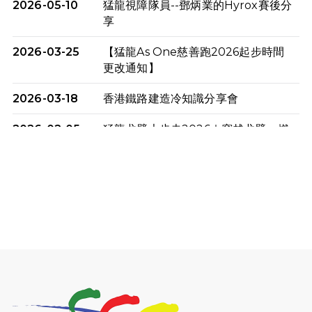
2026-05-10
猛龍視障隊員--鄧炳業的Hyrox賽後分
享
2026-03-25
【猛龍As One慈善跑2026起步時間
更改通知】
2026-03-18
香港鐵路建造冷知識分享會
2026-02-05
猛龍戈壁大步走2026｜穿越戈壁．燃
起不屈之火
2026-01-06
渣馬挑戰: 猛龍「猛將」幪眼跑全馬 |
喚起公眾關注傷健平等參與體育運
動！
2025-12-07
12月7日「諾德猛龍越野跑 2025」順
利舉行
2025-10-23
布達佩斯馬拉松之旅