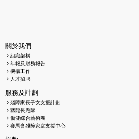
38張門票欣賞香港中樂團 X 陳百強 —
今宵多珍重音樂會
2025-03-31
猛龍慈善跑 2025公開報名名額已滿，
尚餘20個慈善名額報名！！
2025-03-21
《猛龍傳之誰怕誰》微電影首映禮
關於我們
組織架構
2025-02-20
領跑員 李國基 歌曲傳情 引發你既共鳴
年報及財務報告
2025-02-06
運動筆記專訪 挑戰首次於主場跑出
機構工作
Sub3 專訪視障跑手李振輝：「我很
人才招聘
有信心做到！」
服務及計劃
2025-02-05
猛龍視障隊員李振輝將於2月9號渣打
殘障家長子女支援計劃
馬拉松與猛龍國際共融大使Lukas
猛龍長跑隊
Wambua Muteti一同首次挑戰渣打
傷健綜合藝術團
馬拉松sub3的成績！
賽馬會殘障家庭支援中心
2025-01-27
2025盲人觀星傷健黃昏營 X #香港傷