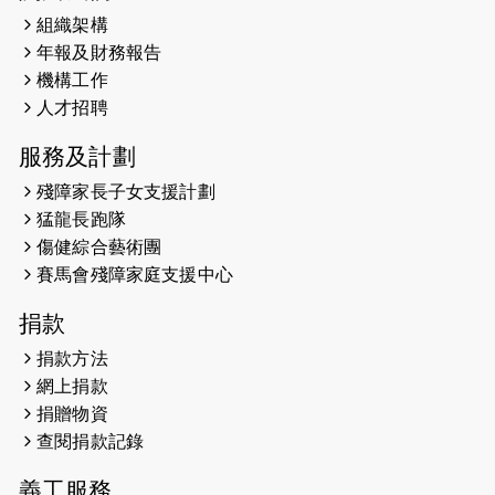
組織架構
2025-02-20
領跑員 李國基 歌曲傳情 引發你既共鳴
年報及財務報告
2025-02-06
運動筆記專訪 挑戰首次於主場跑出
機構工作
Sub3 專訪視障跑手李振輝：「我很
人才招聘
有信心做到！」
服務及計劃
2025-02-05
猛龍視障隊員李振輝將於2月9號渣打
殘障家長子女支援計劃
馬拉松與猛龍國際共融大使Lukas
猛龍長跑隊
Wambua Muteti一同首次挑戰渣打
傷健綜合藝術團
馬拉松sub3的成績！
賽馬會殘障家庭支援中心
2025-01-27
2025盲人觀星傷健黃昏營 X #香港傷
捐款
健共融網絡
捐款方法
2024-12-31
撐猛龍跑渣馬 【傷健同心 一起走得更
網上捐款
遠】
捐贈物資
查閱捐款記錄
2024-12-10
聖保羅書院同學會 X #香港傷建共融
網絡 -- 《得寵先生》電影欣賞會兩院
義工服務