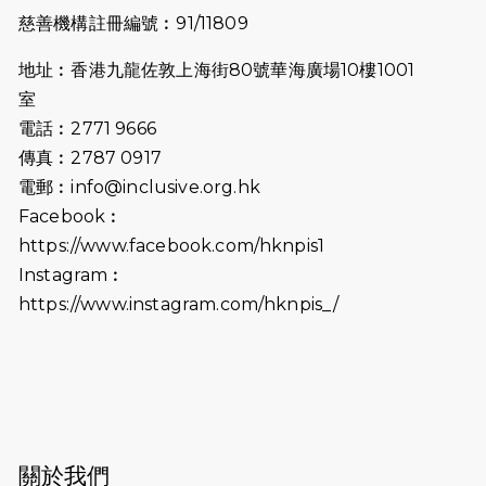
2025-07-23
諾德猛龍越野跑2025
慈善機構註冊編號︰91/11809
2025-06-27
🔥熱招中：體育康復及公眾教育助理
地址︰香港九龍佐敦上海街80號華海廣場10樓1001
🌟
室
2025-06-15
猛龍傳之誰怕誰包場｜感謝盛世商龍
電話︰2771 9666
會及愛。匯聚商龍會支持！
傳真︰2787 0917
電郵︰
info@inclusive.org.hk
2025-06-09
《猛龍傳之誰怕誰》電影欣賞 - 感謝
Facebook︰
前香港勞工及福利局局長蕭偉強先
https://www.facebook.com/hknpis1
生，GBS，JP出席
Instagram︰
2025-06-06
《為你喝采陳百強歌迷會》慷慨贊助
https://www.instagram.com/hknpis_/
38張門票欣賞香港中樂團 X 陳百強 —
今宵多珍重音樂會
2025-03-31
猛龍慈善跑 2025公開報名名額已滿，
尚餘20個慈善名額報名！！
2025-03-21
《猛龍傳之誰怕誰》微電影首映禮
關於我們