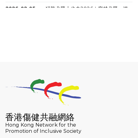
2026-02-05
猛龍戈壁大步走2026｜穿越戈壁．燃
起不屈之火
2026-01-06
渣馬挑戰: 猛龍「猛將」幪眼跑全馬 |
喚起公眾關注傷健平等參與體育運
動！
2025-12-07
12月7日「諾德猛龍越野跑 2025」順
利舉行
2025-10-23
布達佩斯馬拉松之旅
2025-09-08
渣打香港馬拉松2026 慈善計劃
2025-08-12
Lockton Fearless Dragon Trail
Run 2025
香港傷健共融網絡
Hong Kong Network for the
2025-08-07
諾德 x 猛龍慈善共融音樂夜2025
Promotion of Inclusive Society