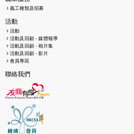
滿座！
義工種類及招募
2024-12-01
五百健兒參與「諾德猛龍越野跑
活動
2024」 為傷健、種族、跨代共融拼勁
活動
2024-11-17
猛龍毅行40 - 超越殘障 成就非凡
活動及回顧 - 媒體報導
活動及回顧 - 相片集
2024-10-30
連續第七年獲得 #香港中小型企業總
活動及回顧 - 影片
商會「#友商有良」嘉許計劃的嘉許
會員專區
2024-10-30
連續第七年獲得 #香港中小型企業總
聯絡我們
商會「#友商有良」嘉許計劃的嘉許
2024-09-30
港鐵Chill Fun鐵路樂園 邀1.5萬視聽
障等人士入場試玩
2024-09-24
The News from St. Paul's 2023-
2024 is published.
2024-09-19
抽唔到 #渣打馬拉松 唔緊要，猛龍 X