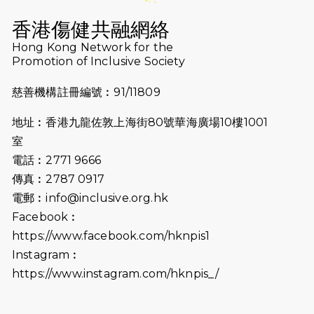
2025-08-12
Lockton Fearless Dragon Trail
Run 2025
香港傷健共融網絡
Hong Kong Network for the
2025-08-07
諾德 x 猛龍慈善共融音樂夜2025
Promotion of Inclusive Society
2025-07-23
諾德猛龍越野跑2025
慈善機構註冊編號︰91/11809
2025-06-27
🔥熱招中：體育康復及公眾教育助理
地址︰香港九龍佐敦上海街80號華海廣場10樓1001
🌟
室
2025-06-15
猛龍傳之誰怕誰包場｜感謝盛世商龍
電話︰2771 9666
會及愛。匯聚商龍會支持！
傳真︰2787 0917
電郵︰
info@inclusive.org.hk
2025-06-09
《猛龍傳之誰怕誰》電影欣賞 - 感謝
Facebook︰
前香港勞工及福利局局長蕭偉強先
https://www.facebook.com/hknpis1
生，GBS，JP出席
Instagram︰
2025-06-06
《為你喝采陳百強歌迷會》慷慨贊助
https://www.instagram.com/hknpis_/
38張門票欣賞香港中樂團 X 陳百強 —
今宵多珍重音樂會