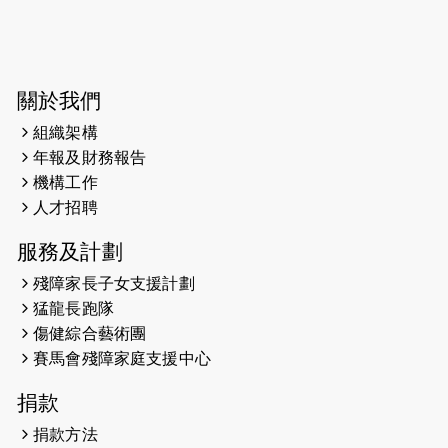
2025-03-31
猛龍慈善跑 2025公開報名名額已滿，
尚餘20個慈善名額報名！！
2025-03-21
《猛龍傳之誰怕誰》微電影首映禮
關於我們
組織架構
2025-02-20
領跑員 李國基 歌曲傳情 引發你既共鳴
年報及財務報告
2025-02-06
運動筆記專訪 挑戰首次於主場跑出
機構工作
Sub3 專訪視障跑手李振輝：「我很
人才招聘
有信心做到！」
服務及計劃
2025-02-05
猛龍視障隊員李振輝將於2月9號渣打
殘障家長子女支援計劃
馬拉松與猛龍國際共融大使Lukas
猛龍長跑隊
Wambua Muteti一同首次挑戰渣打
傷健綜合藝術團
馬拉松sub3的成績！
賽馬會殘障家庭支援中心
2025-01-27
2025盲人觀星傷健黃昏營 X #香港傷
捐款
健共融網絡
捐款方法