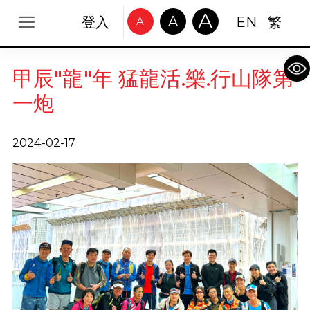
A
A
登入
EN
繁
A
Op
甲辰"龍"年 猛龍活.樂.行山隊第
一炮
2024-02-17