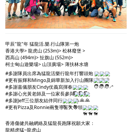
甲辰"龍"年 猛龍活.樂.行山隊第一炮
香港大學> 龍虎山 (253m)> 松林廢堡 >
西高山 (494m)> 扯旗山 (552m)>
柯士甸山遊樂場> 山頂廣場> 薄扶林水塘
#多謝隊員出席為猛龍活樂行龍年打響頭炮
#更有振輝和Mingo及錦華新加入行山團隊
#多謝嘉儀朋友Cindy仗義寫揮春
#多謝心光黃老師及一位家長參與
#多謝Jeff三位朋友結伴同行
#更有Pizza及Ronnie兩隻導盲犬帶領
香港傷健共融網絡及猛龍長跑隊祝願大家：
龍精虎猛~龍虎山