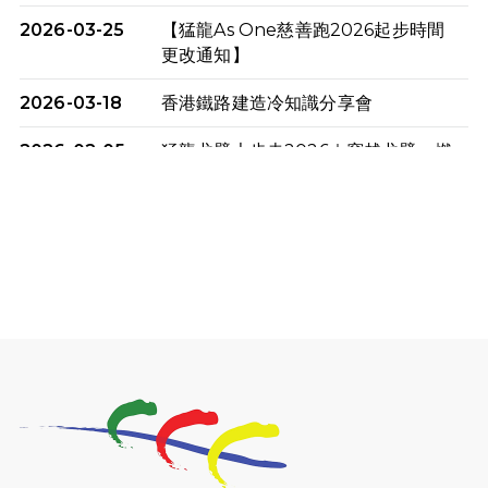
2026-03-25
【猛龍As One慈善跑2026起步時間
更改通知】
2026-03-18
香港鐵路建造冷知識分享會
2026-02-05
猛龍戈壁大步走2026｜穿越戈壁．燃
起不屈之火
2026-01-06
渣馬挑戰: 猛龍「猛將」幪眼跑全馬 |
喚起公眾關注傷健平等參與體育運
動！
2025-12-07
12月7日「諾德猛龍越野跑 2025」順
利舉行
2025-10-23
布達佩斯馬拉松之旅
2025-09-08
渣打香港馬拉松2026 慈善計劃