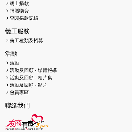
2024-12-31
撐猛龍跑渣馬 【傷健同心 一起走得更
網上捐款
遠】
捐贈物資
查閱捐款記錄
2024-12-10
聖保羅書院同學會 X #香港傷建共融
網絡 -- 《得寵先生》電影欣賞會兩院
義工服務
滿座！
義工種類及招募
2024-12-01
五百健兒參與「諾德猛龍越野跑
活動
2024」 為傷健、種族、跨代共融拼勁
活動
2024-11-17
猛龍毅行40 - 超越殘障 成就非凡
活動及回顧 - 媒體報導
活動及回顧 - 相片集
2024-10-30
連續第七年獲得 #香港中小型企業總
活動及回顧 - 影片
商會「#友商有良」嘉許計劃的嘉許
會員專區
2024-10-30
連續第七年獲得 #香港中小型企業總
聯絡我們
商會「#友商有良」嘉許計劃的嘉許
2024-09-30
港鐵Chill Fun鐵路樂園 邀1.5萬視聽
障等人士入場試玩