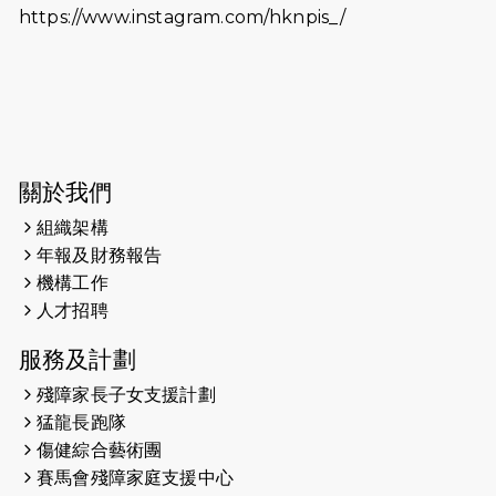
2025-06-06
《為你喝采陳百強歌迷會》慷慨贊助
https://www.instagram.com/hknpis_/
38張門票欣賞香港中樂團 X 陳百強 —
今宵多珍重音樂會
2025-03-31
猛龍慈善跑 2025公開報名名額已滿，
尚餘20個慈善名額報名！！
2025-03-21
《猛龍傳之誰怕誰》微電影首映禮
關於我們
組織架構
2025-02-20
領跑員 李國基 歌曲傳情 引發你既共鳴
年報及財務報告
2025-02-06
運動筆記專訪 挑戰首次於主場跑出
機構工作
Sub3 專訪視障跑手李振輝：「我很
人才招聘
有信心做到！」
服務及計劃
2025-02-05
猛龍視障隊員李振輝將於2月9號渣打
殘障家長子女支援計劃
馬拉松與猛龍國際共融大使Lukas
猛龍長跑隊
Wambua Muteti一同首次挑戰渣打
傷健綜合藝術團
馬拉松sub3的成績！
賽馬會殘障家庭支援中心