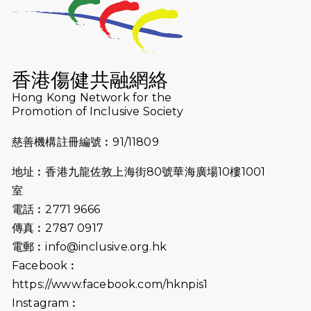
2025-09-08
渣打香港馬拉松2026 慈善計劃
2025-08-12
Lockton Fearless Dragon Trail
Run 2025
香港傷健共融網絡
Hong Kong Network for the
2025-08-07
諾德 x 猛龍慈善共融音樂夜2025
Promotion of Inclusive Society
2025-07-23
諾德猛龍越野跑2025
慈善機構註冊編號︰91/11809
2025-06-27
🔥熱招中：體育康復及公眾教育助理
地址︰香港九龍佐敦上海街80號華海廣場10樓1001
🌟
室
2025-06-15
猛龍傳之誰怕誰包場｜感謝盛世商龍
電話︰2771 9666
會及愛。匯聚商龍會支持！
傳真︰2787 0917
電郵︰
info@inclusive.org.hk
2025-06-09
《猛龍傳之誰怕誰》電影欣賞 - 感謝
Facebook︰
前香港勞工及福利局局長蕭偉強先
https://www.facebook.com/hknpis1
生，GBS，JP出席
Instagram︰