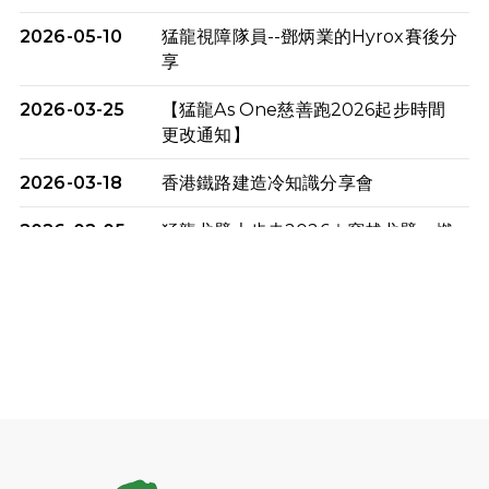
2026-05-10
猛龍視障隊員--鄧炳業的Hyrox賽後分
享
2026-03-25
【猛龍As One慈善跑2026起步時間
更改通知】
2026-03-18
香港鐵路建造冷知識分享會
2026-02-05
猛龍戈壁大步走2026｜穿越戈壁．燃
起不屈之火
2026-01-06
渣馬挑戰: 猛龍「猛將」幪眼跑全馬 |
喚起公眾關注傷健平等參與體育運
動！
2025-12-07
12月7日「諾德猛龍越野跑 2025」順
利舉行
2025-10-23
布達佩斯馬拉松之旅