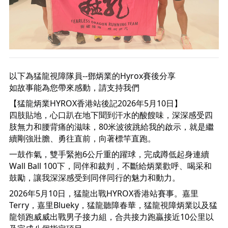
以下為猛龍視障隊員--鄧炳業的Hyrox賽後分享
如故事能為您帶來感動，請支持我們
【猛龍炳業HYROX香港站後記2026年5月10日】
四肢貼地，心口趴在地下聞到汗水的酸餿味，深深感受四
肢無力和腰背痛的滋味，80米波彼跳給我的啟示，就是繼
續剛強壯膽、勇往直前，向著標竿直跑。
一鼓作氣，雙手緊抱6公斤重的躍球，完成蹲低起身連續 
Wall Ball 100下，同伴和裁判，不斷給炳業歡呼、喝采和
鼓勵，讓我深深感受到同伴同行的魅力和動力。
2026年5月10日，猛龍出戰HYROX香港站賽事。嘉里
Terry，嘉里Blueky，猛龍聽障春華，猛龍視障炳業以及猛
龍領跑威威出戰男子接力組，合共接力跑贏接近10公里以