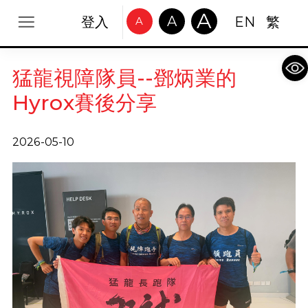
A
A
登入
EN
繁
A
Op
猛龍視障隊員--鄧炳業的
Hyrox賽後分享
2026-05-10