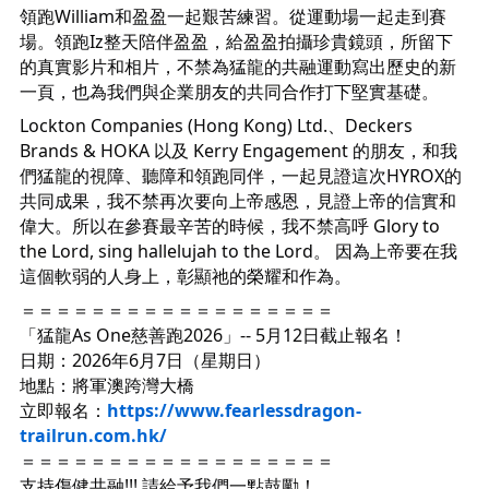
領跑William和盈盈一起艱苦練習。從運動場一起走到賽
場。領跑Iz整天陪伴盈盈，給盈盈拍攝珍貴鏡頭，所留下
的真實影片和相片，不禁為猛龍的共融運動寫出歷史的新
一頁，也為我們與企業朋友的共同合作打下堅實基礎。
Lockton Companies (Hong Kong) Ltd.、Deckers 
Brands & HOKA 以及 Kerry Engagement 的朋友，和我
們猛龍的視障、聽障和領跑同伴，一起見證這次HYROX的
共同成果，我不禁再次要向上帝感恩，見證上帝的信實和
偉大。所以在參賽最辛苦的時候，我不禁高呼 Glory to 
the Lord, sing hallelujah to the Lord。 因為上帝要在我
這個軟弱的人身上，彰顯祂的榮耀和作為。
＝＝＝＝＝＝＝＝＝＝＝＝＝＝＝＝＝＝
「猛龍As One慈善跑2026」-- 5月12日截止報名！
日期：2026年6月7日（星期日）
地點：將軍澳跨灣大橋
立即報名：
https://www.fearlessdragon-
trailrun.com.hk/
＝＝＝＝＝＝＝＝＝＝＝＝＝＝＝＝＝＝
支持傷健共融!!! 請給予我們一點鼓勵！