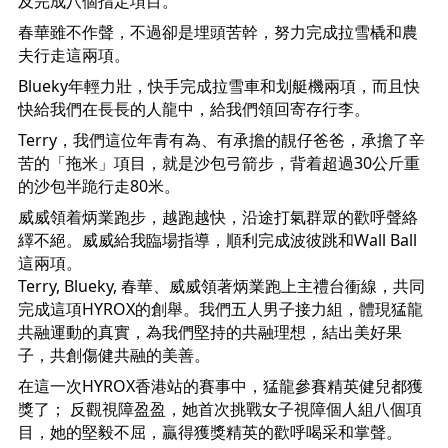
及完成八個指定項目。
春華雖不作聲，不過卻是埋頭苦幹，努力完成拉雪橇和農
夫行走這兩項。
Blueky年輕力壯，快手完成拉雪車和划艇機兩項，而且快
快給我們在長長的人龍中，給我們領回寄存行李。
Terry，我們這位年青有為、有承擔的靚仔爸爸，承擔了辛
苦的「拖米」項目，就是沙包弓箭步，背着超過30公斤重
的沙包半跪行走80米。
威威領着炳業跑步，越跑越快，沿途打氣群眾的歡呼聲絡
繹不絕。威威給我臨場指導，順利完成波彼跳和Wall Ball
這兩項。
Terry, Blueky, 春華、威威領著炳業跑上主禮台衝線，共同
完成這項HYROX的創舉。我們五人男子接力組，體現猛龍
共融運動的真實，為我們堅持的共融理想，結出美好果
子，共創傷健共融的美善。
在這一次HYROX香港站的賽事中，猛龍參賽精英健兒都獲
獎了； 反觀視障盈盈，她首次挑戰女子視障個人組八個項
目，她的堅毅不屈，贏得獲獎精英的歡呼喝采和掌聲。