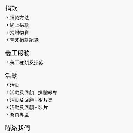
2025-01-27
2025盲人觀星傷健黃昏營 X #香港傷
捐款
健共融網絡
捐款方法
2024-12-31
撐猛龍跑渣馬 【傷健同心 一起走得更
網上捐款
遠】
捐贈物資
查閱捐款記錄
2024-12-10
聖保羅書院同學會 X #香港傷建共融
網絡 -- 《得寵先生》電影欣賞會兩院
義工服務
滿座！
義工種類及招募
2024-12-01
五百健兒參與「諾德猛龍越野跑
活動
2024」 為傷健、種族、跨代共融拼勁
活動
2024-11-17
猛龍毅行40 - 超越殘障 成就非凡
活動及回顧 - 媒體報導
活動及回顧 - 相片集
2024-10-30
連續第七年獲得 #香港中小型企業總
活動及回顧 - 影片
商會「#友商有良」嘉許計劃的嘉許
會員專區
2024-10-30
連續第七年獲得 #香港中小型企業總
聯絡我們
商會「#友商有良」嘉許計劃的嘉許