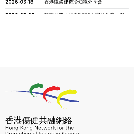
2026-03-18
香港鐵路建造冷知識分享會
2026-02-05
猛龍戈壁大步走2026｜穿越戈壁．燃
起不屈之火
2026-01-06
渣馬挑戰: 猛龍「猛將」幪眼跑全馬 |
喚起公眾關注傷健平等參與體育運
動！
2025-12-07
12月7日「諾德猛龍越野跑 2025」順
利舉行
2025-10-23
布達佩斯馬拉松之旅
2025-09-08
渣打香港馬拉松2026 慈善計劃
2025-08-12
Lockton Fearless Dragon Trail
Run 2025
香港傷健共融網絡
Hong Kong Network for the
2025-08-07
諾德 x 猛龍慈善共融音樂夜2025
Promotion of Inclusive Society