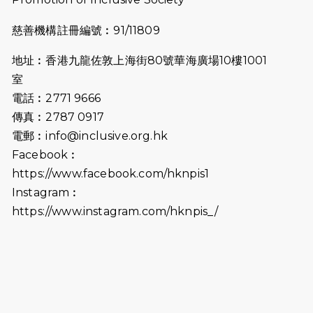
2025-07-23
諾德猛龍越野跑2025
慈善機構註冊編號︰91/11809
2025-06-27
🔥熱招中：體育康復及公眾教育助理
地址︰香港九龍佐敦上海街80號華海廣場10樓1001
🌟
室
2025-06-15
猛龍傳之誰怕誰包場｜感謝盛世商龍
電話︰2771 9666
會及愛。匯聚商龍會支持！
傳真︰2787 0917
電郵︰
info@inclusive.org.hk
2025-06-09
《猛龍傳之誰怕誰》電影欣賞 - 感謝
Facebook︰
前香港勞工及福利局局長蕭偉強先
https://www.facebook.com/hknpis1
生，GBS，JP出席
Instagram︰
2025-06-06
《為你喝采陳百強歌迷會》慷慨贊助
https://www.instagram.com/hknpis_/
38張門票欣賞香港中樂團 X 陳百強 —
今宵多珍重音樂會
2025-03-31
猛龍慈善跑 2025公開報名名額已滿，
尚餘20個慈善名額報名！！