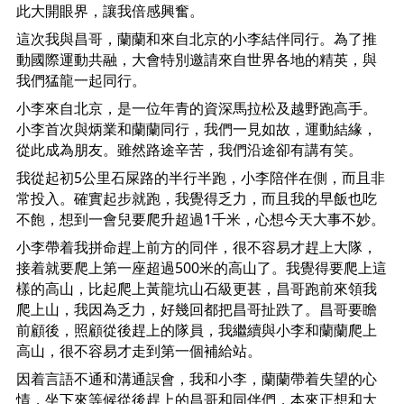
此大開眼界，讓我倍感興奮。
這次我與昌哥，蘭蘭和來自北京的小李結伴同行。為了推
動國際運動共融，大會特別邀請來自世界各地的精英，與
我們猛龍一起同行。
小李來自北京，是一位年青的資深馬拉松及越野跑高手。
小李首次與炳業和蘭蘭同行，我們一見如故，運動結緣，
從此成為朋友。雖然路途辛苦，我們沿途卻有講有笑。
我從起初5公里石屎路的半行半跑，小李陪伴在側，而且非
常投入。確實起步就跑，我覺得乏力，而且我的早飯也吃
不飽，想到一會兒要爬升超過1千米，心想今天大事不妙。
小李帶着我拼命趕上前方的同伴，很不容易才趕上大隊，
接着就要爬上第一座超過500米的高山了。我覺得要爬上這
樣的高山，比起爬上黃龍坑山石級更甚，昌哥跑前來領我
爬上山，我因為乏力，好幾回都把昌哥扯跌了。昌哥要瞻
前顧後，照顧從後趕上的隊員，我繼續與小李和蘭蘭爬上
高山，很不容易才走到第一個補給站。
因着言語不通和溝通誤會，我和小李，蘭蘭帶着失望的心
情，坐下來等候從後趕上的昌哥和同伴們，本來正想和大