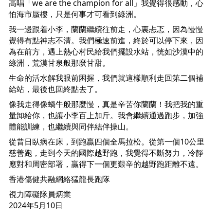
高唱「we are the champion for all」我覺得很感動，心
怕海市蜃樓，只是何事才可看到綠洲。
我一邊跟着小李，蘭蘭繼續往前走，心裏忐忑，因為慢慢
覺得有點神志不清。我們極速前進，終於可以停下來，因
為在前方，遇上熱心村民給我們擺設水站，恍如沙漠中的
綠洲，荒漠甘泉般那麼甘甜。
生命的活水解我眼前困握，我們就這樣順利走回第二個補
給站，最後也回終點去了。
像我走得像蝸牛般那麼慢，真是辛苦你蘭蘭！我把我的重
量卸給你，也讓小李百上加斤。我會繼續通過跑步，加強
體能訓練，也繼續與同伴結伴操山。
從昔日臥病在床，到跑贏四個全馬拉松。從第一個10公里
慈善跑，走到今天的國際越野跑，我覺得不斷努力，冷靜
應對和周密部署，贏得下一個更艱辛的越野跑距離不遠。
香港傷健共融網絡猛龍長跑隊
視力障礙隊員炳業
2024年5月10日