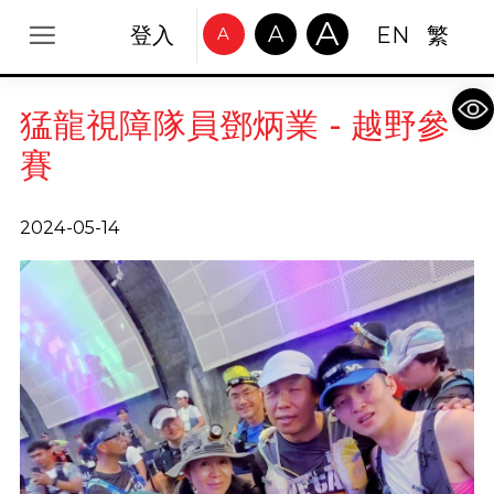
A
A
登入
EN
繁
A
Op
猛龍視障隊員鄧炳業 - 越野參
賽
2024-05-14