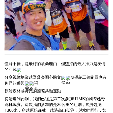
體能不佳，是最好的放棄理由，但堅持的最大推力是友情
的互勉
分享視障炳業越野參賽開心貼文
期望義工領跑員也有
你們的參與
￼
原始森林越野跑的國際共融運動
從清邁到勿洞，我們已經是第二次參加UTMB的國際越野
跑挑戰賽。這次我們參加的是26公里的組別，爬升超過
1300米，穿越原始森林，越過高山低谷，與水蛭同行，如