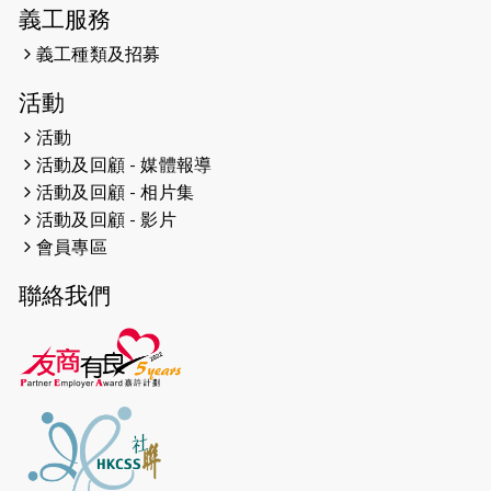
網絡 -- 《得寵先生》電影欣賞會兩院
義工服務
滿座！
義工種類及招募
2024-12-01
五百健兒參與「諾德猛龍越野跑
活動
2024」 為傷健、種族、跨代共融拼勁
活動
2024-11-17
猛龍毅行40 - 超越殘障 成就非凡
活動及回顧 - 媒體報導
活動及回顧 - 相片集
2024-10-30
連續第七年獲得 #香港中小型企業總
活動及回顧 - 影片
商會「#友商有良」嘉許計劃的嘉許
會員專區
2024-10-30
連續第七年獲得 #香港中小型企業總
聯絡我們
商會「#友商有良」嘉許計劃的嘉許
2024-09-30
港鐵Chill Fun鐵路樂園 邀1.5萬視聽
障等人士入場試玩
2024-09-24
The News from St. Paul's 2023-
2024 is published.