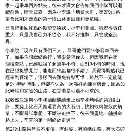
家一起乘車回終點去，後來才獲大會告知我們小隊可以繼
續前進，晴天霹靂，因為小李說「炳業大哥，第2段山路一
定會比剛才走過的第一段山路更困難和更危險」。
昌哥把走回終點的期望交給我，小李和蘭蘭。我覺得責任
重大，只是我自己力不從心，我不好推辭，只管破釜沉
舟。
小李說「現在只有我們三人， 昌哥他們要坐修容車回去
了。如果你想繼續前行，我樂意陪你去，但因我們在第一
個檢查站，已經耽誤了超過半小時，面對9小時的時限，現
在已經捉襟見肘，能走回終點都很不錯了, 我覺得既然我已
經來到賽場了，這樣回去難免有點可惜，雖然不一定能滿
足9小時的時限，但卻不失為一次滿好的練習機會，因為如
此崎嶇和驚險的山路，在香港是可遇不可求的。
我毅然決定與小李和蘭蘭繼續走上艱辛和崎嶇的第2段山
路，要爬上比石天窗還要高的大石頭，恍如軟腳蟹般的炳
業，不斷嘗試攀爬，不斷被迫摔下，後來我盡地一鋪拼命
爬上去，辛苦的第一關終於走過了。
第2段山路果然名不虛傳，有斜坡，有崎嶇山路，有大石頭