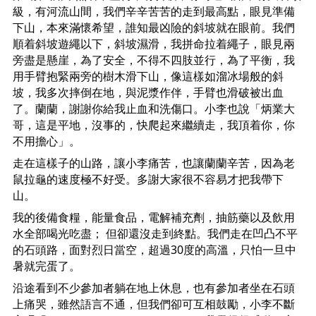
級，有河流山間，我們辛辛苦苦的走到最高點，眼見準備
下山，本來滿懷希望，誰知最凶險的斜坡就在眼前。我們
順着斜坡遊繩以下，斜坡濕滑，我拼命拉着繩子，眼見兩
旁盡是懸崖，為了安全，不得不四肢並行，為了平衡，我
用手臂抱緊兩旁的樹木滑下山，像這樣如溜冰場般的斜
坡，我多次摔倒在地，與泥漿作伴，手臂也滑破被出血
了。蘭蘭，謝謝你給我止血和洗傷口。小李也說「炳業大
哥，這是平地，沒事的，快爬起來繼續走，我頂着你，你
不用擔心」。
走在這樣子的山路，讓小李痛苦，也讓蘭蘭辛苦，因為老
鼠拉龜的速度極不好受。多謝大家很不容易才把我帶下
山。
我的後備食糧，能量食品，電解補充劑，抽筋藥以及飲用
水全部喝光吃盡； 但卻還沒走到終點。我們走在凹凸不平
的石頭路，面對烈日當空，超過30度的高溫，只怕一旦中
暑就完蛋了。
沿途看到不少參加者躺在地上休息，也有參加者坐在石頭
上痛哭，雖然語言不通，但我們卻可互相鼓勵，小李不斷