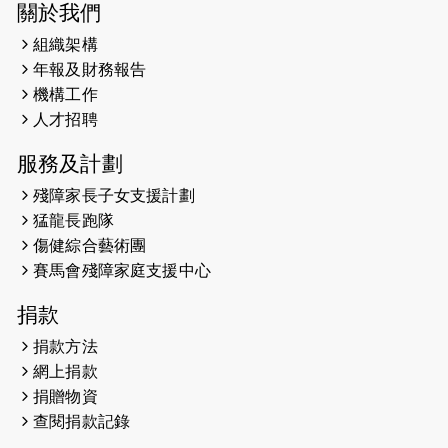
2025-03-21
《猛龍傳之誰怕誰》微電影首映禮
關於我們
組織架構
2025-02-20
領跑員 李國基 歌曲傳情 引發你既共鳴
年報及財務報告
2025-02-06
運動筆記專訪 挑戰首次於主場跑出
機構工作
Sub3 專訪視障跑手李振輝：「我很
人才招聘
有信心做到！」
服務及計劃
2025-02-05
猛龍視障隊員李振輝將於2月9號渣打
殘障家長子女支援計劃
馬拉松與猛龍國際共融大使Lukas
猛龍長跑隊
Wambua Muteti一同首次挑戰渣打
傷健綜合藝術團
馬拉松sub3的成績！
賽馬會殘障家庭支援中心
2025-01-27
2025盲人觀星傷健黃昏營 X #香港傷
捐款
健共融網絡
捐款方法
2024-12-31
撐猛龍跑渣馬 【傷健同心 一起走得更
網上捐款
遠】
捐贈物資
查閱捐款記錄
2024-12-10
聖保羅書院同學會 X #香港傷建共融