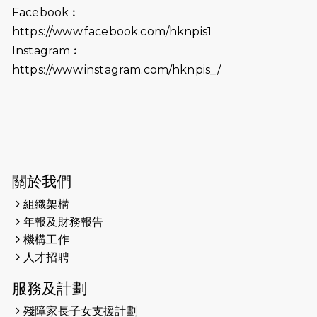
Facebook︰
前香港勞工及福利局局長蕭偉強先
https://www.facebook.com/hknpis1
生，GBS，JP出席
Instagram︰
2025-06-06
《為你喝采陳百強歌迷會》慷慨贊助
https://www.instagram.com/hknpis_/
38張門票欣賞香港中樂團 X 陳百強 —
今宵多珍重音樂會
2025-03-31
猛龍慈善跑 2025公開報名名額已滿，
尚餘20個慈善名額報名！！
2025-03-21
《猛龍傳之誰怕誰》微電影首映禮
關於我們
組織架構
2025-02-20
領跑員 李國基 歌曲傳情 引發你既共鳴
年報及財務報告
2025-02-06
運動筆記專訪 挑戰首次於主場跑出
機構工作
Sub3 專訪視障跑手李振輝：「我很
人才招聘
有信心做到！」
服務及計劃
2025-02-05
猛龍視障隊員李振輝將於2月9號渣打
殘障家長子女支援計劃
馬拉松與猛龍國際共融大使Lukas