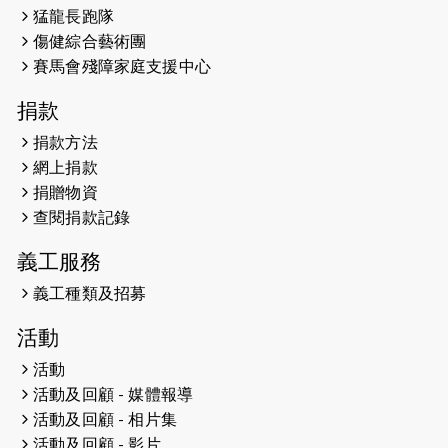
猛龍長跑隊
Wambua Muteti一同首次挑戰渣打
傷健綜合藝術團
馬拉松sub3的成績！
賽馬會殘障家庭支援中心
2025-01-27
2025盲人觀星傷健黃昏營 X #香港傷
捐款
健共融網絡
捐款方法
2024-12-31
撐猛龍跑渣馬 【傷健同心 一起走得更
網上捐款
遠】
捐贈物資
查閱捐款記錄
2024-12-10
聖保羅書院同學會 X #香港傷建共融
網絡 -- 《得寵先生》電影欣賞會兩院
義工服務
滿座！
義工種類及招募
2024-12-01
五百健兒參與「諾德猛龍越野跑
活動
2024」 為傷健、種族、跨代共融拼勁
活動
2024-11-17
猛龍毅行40 - 超越殘障 成就非凡
活動及回顧 - 媒體報導
活動及回顧 - 相片集
2024-10-30
連續第七年獲得 #香港中小型企業總
活動及回顧 - 影片
商會「#友商有良」嘉許計劃的嘉許