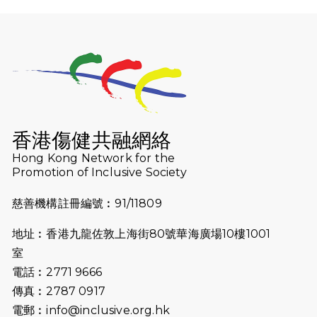
2025-12-07
12月7日「諾德猛龍越野跑 2025」順
利舉行
2025-10-23
布達佩斯馬拉松之旅
2025-09-08
渣打香港馬拉松2026 慈善計劃
2025-08-12
Lockton Fearless Dragon Trail
Run 2025
香港傷健共融網絡
Hong Kong Network for the
2025-08-07
諾德 x 猛龍慈善共融音樂夜2025
Promotion of Inclusive Society
2025-07-23
諾德猛龍越野跑2025
慈善機構註冊編號︰91/11809
2025-06-27
🔥熱招中：體育康復及公眾教育助理
地址︰香港九龍佐敦上海街80號華海廣場10樓1001
🌟
室
2025-06-15
猛龍傳之誰怕誰包場｜感謝盛世商龍
電話︰2771 9666
會及愛。匯聚商龍會支持！
傳真︰2787 0917
電郵︰
info@inclusive.org.hk
2025-06-09
《猛龍傳之誰怕誰》電影欣賞 - 感謝