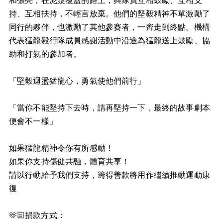
和張亮，在泥漿覆蓋的路上，與隊員互相鼓勵、互相支
持、互相扶持，不輕言放棄。他們的堅毅精神不單激勵了
同行的夥伴，也激勵了其他參賽者，一齊走到終點。機構
代表猛龍毅行隊成員感謝活動中沿途為猛龍送上鼓勵、協
助和打氣的參加者。
「堅毅迴盪猛龍心，勇氣使他們前行」
「當你不能堅持下去時，請再堅持一下，最終的故事劇本
便會不一樣」
如果猛龍精神令你有所感動！
如果你支持傷健共融，體育共享！
請以行動給予我們支持，籌得善款將用作繼續推動運動康
復
🫶🏻
捐款方式：