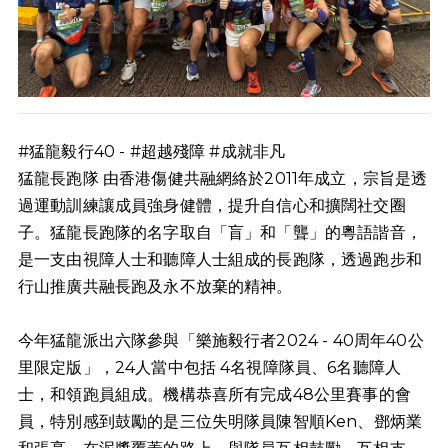
#猛龍毅行40 - #超越殘障 #成就非凡
猛龍長跑隊
由香港傷健共融網絡於2011年成立，宗旨是透
過運動訓練讓成員強身健體，提升自信心和擴闊社交圈
子。猛龍長跑隊的名字取自「盲」和「聾」的粵語諧音，
是一支由視障人士和聽障人士組成的長跑隊，透過跑步和
行山推廣共融長跑及永不放棄的精神。
今年猛龍派出六隊參與「樂施毅行者2024 - 40周年40公
里限定版」，24人當中包括 4名視障隊員、6名聽障人
士，和領跑員組成。機構恭喜所有完成48公里賽事的會
員，特別感到鼓勵的是三位失明隊員陳智順Ken、鄧炳業