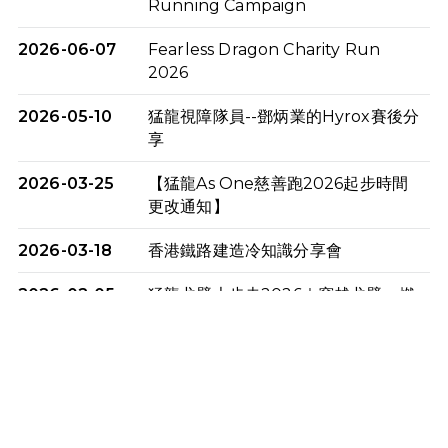
Running Campaign
2026-06-07
Fearless Dragon Charity Run
2026
2026-05-10
猛龍視障隊員--鄧炳業的Hyrox賽後分
享
2026-03-25
【猛龍As One慈善跑2026起步時間
更改通知】
2026-03-18
香港鐵路建造冷知識分享會
2026-02-05
猛龍戈壁大步走2026｜穿越戈壁．燃
起不屈之火
2026-01-06
渣馬挑戰: 猛龍「猛將」幪眼跑全馬 |
喚起公眾關注傷健平等參與體育運
動！