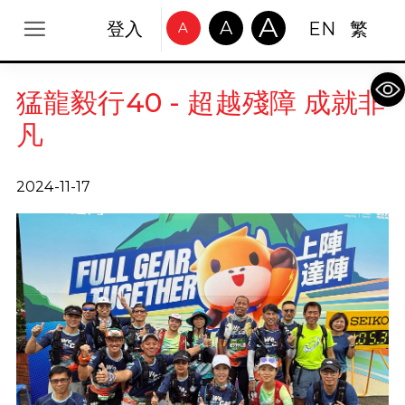
A
A
登入
EN
繁
A
Op
猛龍毅行40 - 超越殘障 成就非
凡
2024-11-17