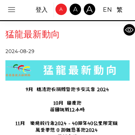
A
A
登入
EN
繁
A
Op
猛龍最新動向
2024-08-29