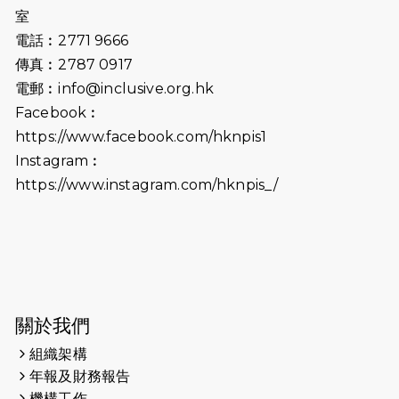
室
2025-06-15
猛龍傳之誰怕誰包場｜感謝盛世商龍
電話︰2771 9666
會及愛。匯聚商龍會支持！
傳真︰2787 0917
電郵︰
info@inclusive.org.hk
2025-06-09
《猛龍傳之誰怕誰》電影欣賞 - 感謝
Facebook︰
前香港勞工及福利局局長蕭偉強先
https://www.facebook.com/hknpis1
生，GBS，JP出席
Instagram︰
2025-06-06
《為你喝采陳百強歌迷會》慷慨贊助
https://www.instagram.com/hknpis_/
38張門票欣賞香港中樂團 X 陳百強 —
今宵多珍重音樂會
2025-03-31
猛龍慈善跑 2025公開報名名額已滿，
尚餘20個慈善名額報名！！
2025-03-21
《猛龍傳之誰怕誰》微電影首映禮
關於我們
組織架構
2025-02-20
領跑員 李國基 歌曲傳情 引發你既共鳴
年報及財務報告
2025-02-06
運動筆記專訪 挑戰首次於主場跑出
機構工作