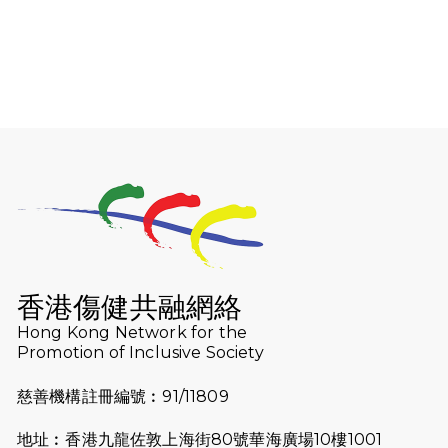
2026-01-06
渣馬挑戰: 猛龍「猛將」幪眼跑全馬 |
喚起公眾關注傷健平等參與體育運
動！
2025-12-07
12月7日「諾德猛龍越野跑 2025」順
利舉行
2025-10-23
布達佩斯馬拉松之旅
2025-09-08
渣打香港馬拉松2026 慈善計劃
2025-08-12
Lockton Fearless Dragon Trail
Run 2025
香港傷健共融網絡
Hong Kong Network for the
2025-08-07
諾德 x 猛龍慈善共融音樂夜2025
Promotion of Inclusive Society
2025-07-23
諾德猛龍越野跑2025
慈善機構註冊編號︰91/11809
2025-06-27
🔥熱招中：體育康復及公眾教育助理
地址︰香港九龍佐敦上海街80號華海廣場10樓1001
🌟