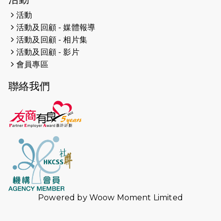
活動
2024-11-17
猛龍毅行40 - 超越殘障 成就非凡
活動及回顧 - 媒體報導
活動及回顧 - 相片集
2024-10-30
連續第七年獲得 #香港中小型企業總
活動及回顧 - 影片
商會「#友商有良」嘉許計劃的嘉許
會員專區
2024-10-30
連續第七年獲得 #香港中小型企業總
聯絡我們
商會「#友商有良」嘉許計劃的嘉許
2024-09-30
港鐵Chill Fun鐵路樂園 邀1.5萬視聽
障等人士入場試玩
2024-09-24
The News from St. Paul's 2023-
2024 is published.
2024-09-19
抽唔到 #渣打馬拉松 唔緊要，猛龍 X
渣打馬拉松慈善計劃報名 2025 幫到
你！ （尚餘全馬名額）
Powered by
Woow Moment Limited
2024-09-10
中秋月餅捐贈