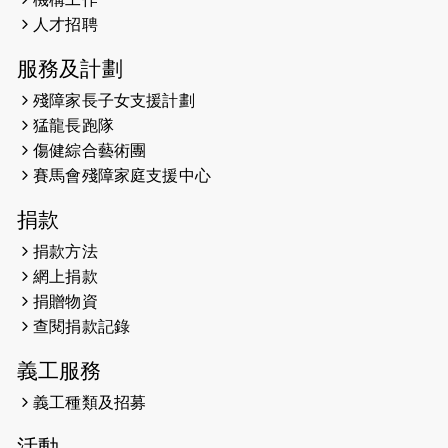
Sub3 專訪視障跑手李振輝：「我很
人才招聘
有信心做到！」
服務及計劃
2025-02-05
猛龍視障隊員李振輝將於2月9號渣打
殘障家長子女支援計劃
馬拉松與猛龍國際共融大使Lukas
猛龍長跑隊
Wambua Muteti一同首次挑戰渣打
傷健綜合藝術團
馬拉松sub3的成績！
賽馬會殘障家庭支援中心
2025-01-27
2025盲人觀星傷健黃昏營 X #香港傷
捐款
健共融網絡
捐款方法
2024-12-31
撐猛龍跑渣馬 【傷健同心 一起走得更
網上捐款
遠】
捐贈物資
查閱捐款記錄
2024-12-10
聖保羅書院同學會 X #香港傷建共融
網絡 -- 《得寵先生》電影欣賞會兩院
義工服務
滿座！
義工種類及招募
2024-12-01
五百健兒參與「諾德猛龍越野跑
活動
2024」 為傷健、種族、跨代共融拼勁