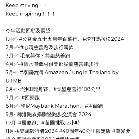
Keep striving！！
Keep inspiring！！！
今年活動回顧及展望：
1月
✅
-
#公益金五十五周年百萬行
、
#渣打馬拉松2024
2月
✅
-
#心晴慈善跑及步行籌款
3月
✅
-毛孩與你・共融慈善跑
4月
✅
-
#清水灣鄉村俱樂部猛龍慈善跑步行
5月
✅
-#泰國勿洞
Amazean Jungle Thailand by
UTMB
6月
✅
-#沙田龍舟賽、
#戈壁慈善行108公里
7月
✅
-
#回歸跑
8月
✅
-印尼Maybank Marathon、
#盂蘭跑
9月- 穗港跑衣捐贈暨跑步交流會 2024
10月-
#國慶跑
、
#苗圃挑戰12小時
11月-#樂施毅行者2024 #40周年40公里限定版 #萬愛夢