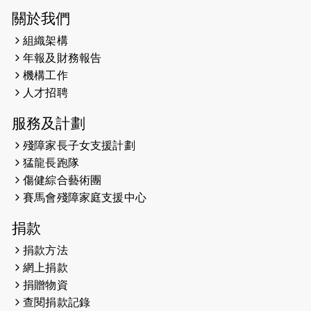
2025-03-21
《猛龍傳之誰怕誰》微電影首映禮
關於我們
組織架構
2025-02-20
領跑員 李國基 歌曲傳情 引發你既共鳴
年報及財務報告
2025-02-06
運動筆記專訪 挑戰首次於主場跑出
機構工作
Sub3 專訪視障跑手李振輝：「我很
人才招聘
有信心做到！」
服務及計劃
2025-02-05
猛龍視障隊員李振輝將於2月9號渣打
殘障家長子女支援計劃
馬拉松與猛龍國際共融大使Lukas
猛龍長跑隊
Wambua Muteti一同首次挑戰渣打
傷健綜合藝術團
馬拉松sub3的成績！
賽馬會殘障家庭支援中心
2025-01-27
2025盲人觀星傷健黃昏營 X #香港傷
捐款
健共融網絡
捐款方法
2024-12-31
撐猛龍跑渣馬 【傷健同心 一起走得更
網上捐款
遠】
捐贈物資
查閱捐款記錄
2024-12-10
聖保羅書院同學會 X #香港傷建共融