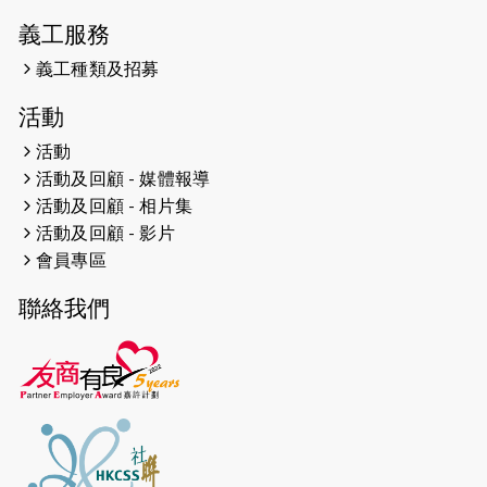
網絡 -- 《得寵先生》電影欣賞會兩院
義工服務
滿座！
義工種類及招募
2024-12-01
五百健兒參與「諾德猛龍越野跑
活動
2024」 為傷健、種族、跨代共融拼勁
活動
2024-11-17
猛龍毅行40 - 超越殘障 成就非凡
活動及回顧 - 媒體報導
活動及回顧 - 相片集
2024-10-30
連續第七年獲得 #香港中小型企業總
活動及回顧 - 影片
商會「#友商有良」嘉許計劃的嘉許
會員專區
2024-10-30
連續第七年獲得 #香港中小型企業總
聯絡我們
商會「#友商有良」嘉許計劃的嘉許
2024-09-30
港鐵Chill Fun鐵路樂園 邀1.5萬視聽
障等人士入場試玩
2024-09-24
The News from St. Paul's 2023-
2024 is published.