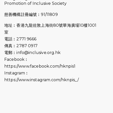
Promotion of Inclusive Society
2025-07-23
諾德猛龍越野跑2025
慈善機構註冊編號︰91/11809
2025-06-27
🔥熱招中：體育康復及公眾教育助理
地址︰香港九龍佐敦上海街80號華海廣場10樓1001
🌟
室
2025-06-15
猛龍傳之誰怕誰包場｜感謝盛世商龍
電話︰2771 9666
會及愛。匯聚商龍會支持！
傳真︰2787 0917
電郵︰
info@inclusive.org.hk
2025-06-09
《猛龍傳之誰怕誰》電影欣賞 - 感謝
Facebook︰
前香港勞工及福利局局長蕭偉強先
https://www.facebook.com/hknpis1
生，GBS，JP出席
Instagram︰
2025-06-06
《為你喝采陳百強歌迷會》慷慨贊助
https://www.instagram.com/hknpis_/
38張門票欣賞香港中樂團 X 陳百強 —
今宵多珍重音樂會
2025-03-31
猛龍慈善跑 2025公開報名名額已滿，
尚餘20個慈善名額報名！！