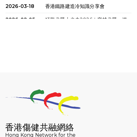
2026-03-18
香港鐵路建造冷知識分享會
2026-02-05
猛龍戈壁大步走2026｜穿越戈壁．燃
起不屈之火
2026-01-06
渣馬挑戰: 猛龍「猛將」幪眼跑全馬 |
喚起公眾關注傷健平等參與體育運
動！
2025-12-07
12月7日「諾德猛龍越野跑 2025」順
利舉行
2025-10-23
布達佩斯馬拉松之旅
2025-09-08
渣打香港馬拉松2026 慈善計劃
2025-08-12
Lockton Fearless Dragon Trail
Run 2025
香港傷健共融網絡
Hong Kong Network for the
2025-08-07
諾德 x 猛龍慈善共融音樂夜2025