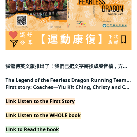
猛龍傳英文版推出了！我們已把文字轉換成聲音檔，方便視障朋友閱讀
The Legend of the Fearless Dragon Running Team, now has audio version for visually impaired people to listen
First story: Coaches—Yiu Kit Ching, Christy and Chan Ka Ho
Link Listen to the First Story
Link Listen to the WHOLE book
Link to Read the book