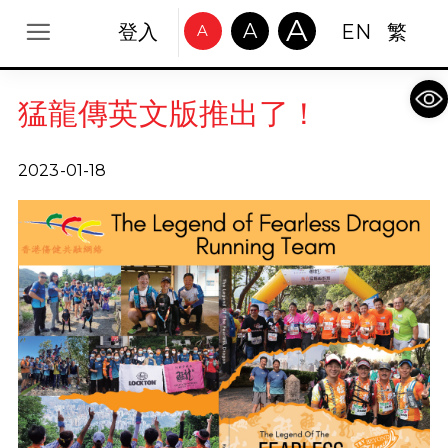
A
A
登入
EN
繁
A
Op
猛龍傳英文版推出了！
2023-01-18