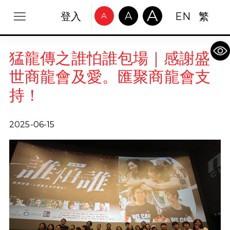
A
A
登入
EN
繁
A
Op
猛龍傳之誰怕誰包場｜感謝盛
世商龍會及愛。匯聚商龍會支
持！
2025-06-15