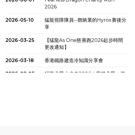
2026
2026-05-10
猛龍視障隊員--鄧炳業的Hyrox賽後分
享
2026-03-25
【猛龍As One慈善跑2026起步時間
更改通知】
2026-03-18
香港鐵路建造冷知識分享會
2026-02-05
猛龍戈壁大步走2026｜穿越戈壁．燃
起不屈之火
2026-01-06
渣馬挑戰: 猛龍「猛將」幪眼跑全馬 |
喚起公眾關注傷健平等參與體育運
動！
2025-12-07
12月7日「諾德猛龍越野跑 2025」順
利舉行