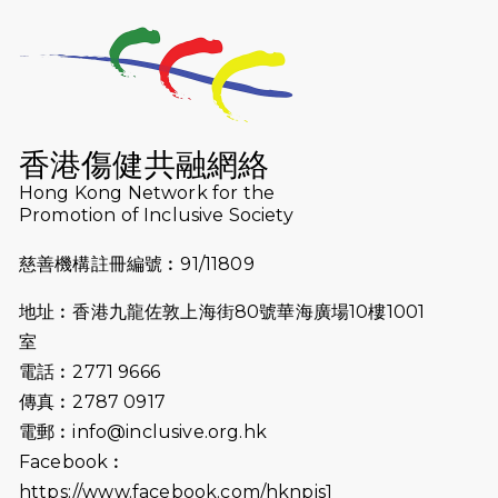
2025-10-23
布達佩斯馬拉松之旅
2025-09-08
渣打香港馬拉松2026 慈善計劃
2025-08-12
Lockton Fearless Dragon Trail
Run 2025
香港傷健共融網絡
Hong Kong Network for the
2025-08-07
諾德 x 猛龍慈善共融音樂夜2025
Promotion of Inclusive Society
2025-07-23
諾德猛龍越野跑2025
慈善機構註冊編號︰91/11809
2025-06-27
🔥熱招中：體育康復及公眾教育助理
地址︰香港九龍佐敦上海街80號華海廣場10樓1001
🌟
室
2025-06-15
猛龍傳之誰怕誰包場｜感謝盛世商龍
電話︰2771 9666
會及愛。匯聚商龍會支持！
傳真︰2787 0917
電郵︰
info@inclusive.org.hk
2025-06-09
《猛龍傳之誰怕誰》電影欣賞 - 感謝
Facebook︰
前香港勞工及福利局局長蕭偉強先
https://www.facebook.com/hknpis1
生，GBS，JP出席