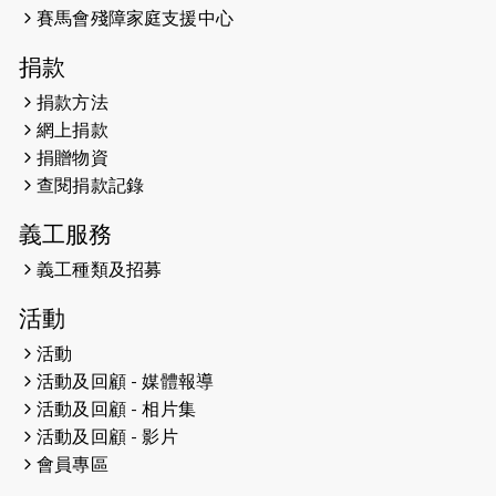
賽馬會殘障家庭支援中心
2025-01-27
2025盲人觀星傷健黃昏營 X #香港傷
捐款
健共融網絡
捐款方法
2024-12-31
撐猛龍跑渣馬 【傷健同心 一起走得更
網上捐款
遠】
捐贈物資
查閱捐款記錄
2024-12-10
聖保羅書院同學會 X #香港傷建共融
網絡 -- 《得寵先生》電影欣賞會兩院
義工服務
滿座！
義工種類及招募
2024-12-01
五百健兒參與「諾德猛龍越野跑
活動
2024」 為傷健、種族、跨代共融拼勁
活動
2024-11-17
猛龍毅行40 - 超越殘障 成就非凡
活動及回顧 - 媒體報導
活動及回顧 - 相片集
2024-10-30
連續第七年獲得 #香港中小型企業總
活動及回顧 - 影片
商會「#友商有良」嘉許計劃的嘉許
會員專區
2024-10-30
連續第七年獲得 #香港中小型企業總