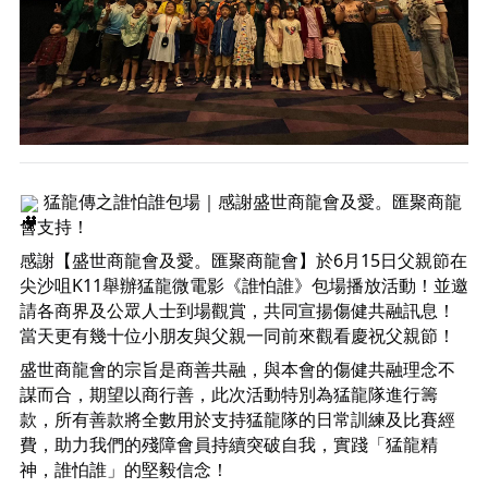
猛龍傳之誰怕誰包場｜感謝盛世商龍會及愛。匯聚商龍
會支持！
感謝【盛世商龍會及愛。匯聚商龍會】於6月15日父親節在
尖沙咀K11舉辦猛龍微電影《誰怕誰》包場播放活動！並邀
請各商界及公眾人士到場觀賞，共同宣揚傷健共融訊息！
當天更有幾十位小朋友與父親一同前來觀看慶祝父親節！
盛世商龍會的宗旨是商善共融，與本會的傷健共融理念不
謀而合，期望以商行善，此次活動特別為猛龍隊進行籌
款，所有善款將全數用於支持猛龍隊的日常訓練及比賽經
費，助力我們的殘障會員持續突破自我，實踐「猛龍精
神，誰怕誰」的堅毅信念！