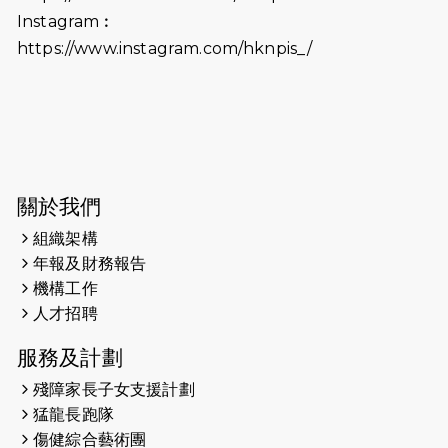
Instagram︰
2025-06-06
《為你喝采陳百強歌迷會》慷慨贊助
https://www.instagram.com/hknpis_/
38張門票欣賞香港中樂團 X 陳百強 —
今宵多珍重音樂會
2025-03-31
猛龍慈善跑 2025公開報名名額已滿，
尚餘20個慈善名額報名！！
2025-03-21
《猛龍傳之誰怕誰》微電影首映禮
關於我們
組織架構
2025-02-20
領跑員 李國基 歌曲傳情 引發你既共鳴
年報及財務報告
2025-02-06
運動筆記專訪 挑戰首次於主場跑出
機構工作
Sub3 專訪視障跑手李振輝：「我很
人才招聘
有信心做到！」
服務及計劃
2025-02-05
猛龍視障隊員李振輝將於2月9號渣打
殘障家長子女支援計劃
馬拉松與猛龍國際共融大使Lukas
猛龍長跑隊
Wambua Muteti一同首次挑戰渣打
傷健綜合藝術團
馬拉松sub3的成績！