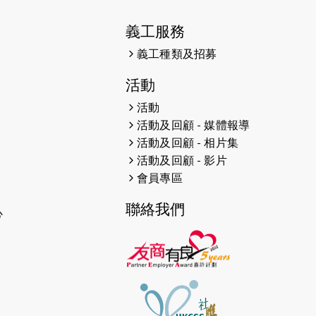
2025-01-27
2025盲人觀星傷健黃昏營 X #香港
傷健共融網絡
義工服務
義工種類及招募
2024-12-31
撐猛龍跑渣馬 【傷健同心 一起走得
更遠】
活動
2024-12-10
聖保羅書院同學會 X #香港傷建共融
活動
網絡 -- 《得寵先生》電影欣賞會兩
活動及回顧 - 媒體報導
院滿座！
活動及回顧 - 相片集
活動及回顧 - 影片
2024-12-01
五百健兒參與「諾德猛龍越野跑
會員專區
2024」 為傷健、種族、跨代共融拼
勁
聯絡我們
心
2024-11-17
猛龍毅行40 - 超越殘障 成就非凡
2024-10-30
連續第七年獲得 #香港中小型企業總
商會「#友商有良」嘉許計劃的嘉許
2024-10-30
連續第七年獲得 #香港中小型企業總