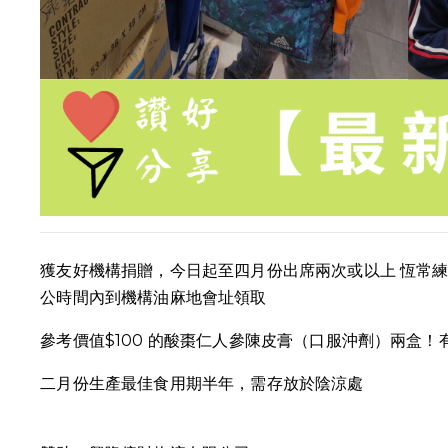
獲友好機構捐贈，今日起至四月份出席兩次或以上 恆常練
公時間內到機構油麻地會址領取
參考價值$100 的酸棗仁人參陳皮膏（口服沖劑）兩盒！
二月份生產最佳食用期半年，需存放於陰涼處