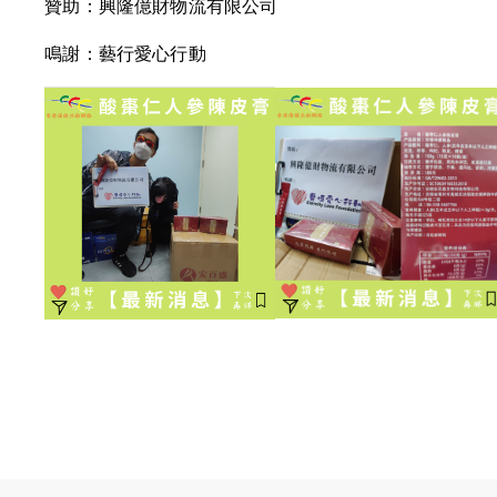
贊助：興隆億財物流有限公司
鳴謝：藝行愛心行動