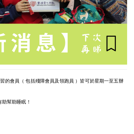
習的會員（ 包括殘障會員及領跑員 ）皆可於星期一至五辦
有助幫助睡眠！