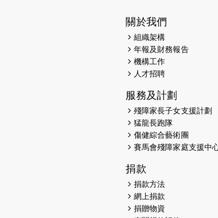
關於我們
組織架構
年報及財務報告
機構工作
人才招聘
服務及計劃
殘障家長子女支援計劃
猛龍長跑隊
傷健綜合藝術團
賽馬會殘障家庭支援中
捐款
捐款方法
網上捐款
捐贈物資