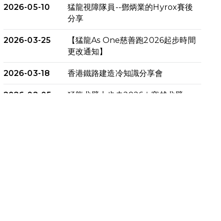
2026-05-10
猛龍視障隊員--鄧炳業的Hyrox賽後
分享
2026-03-25
【猛龍As One慈善跑2026起步時間
更改通知】
2026-03-18
香港鐵路建造冷知識分享會
2026-02-05
猛龍戈壁大步走2026｜穿越戈壁．
燃起不屈之火
2026-01-06
渣馬挑戰: 猛龍「猛將」幪眼跑全馬 |
喚起公眾關注傷健平等參與體育運
動！
2025-12-07
12月7日「諾德猛龍越野跑 2025」
順利舉行
2025-10-23
布達佩斯馬拉松之旅