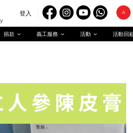
A
登入
ty
捐款
義工服務
活動
活動回