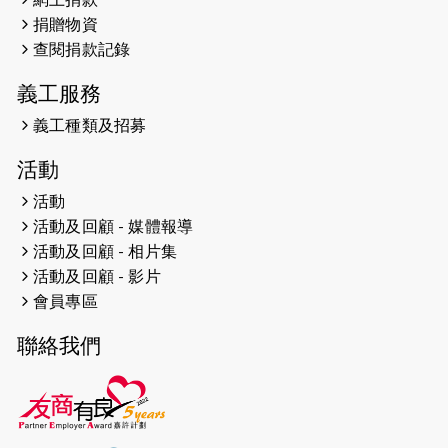
絡 -- 《得寵先生》電影欣賞會兩院滿
捐贈物資
座！
查閱捐款記錄
2024-12-01
五百健兒參與「諾德猛龍越野跑
義工服務
2024」 為傷健、種族、跨代共融拼勁
義工種類及招募
2024-11-17
猛龍毅行40 - 超越殘障 成就非凡
活動
2024-10-30
連續第七年獲得 #香港中小型企業總商
活動
會「#友商有良」嘉許計劃的嘉許
活動及回顧 - 媒體報導
活動及回顧 - 相片集
2024-10-30
連續第七年獲得 #香港中小型企業總商
會「#友商有良」嘉許計劃的嘉許
活動及回顧 - 影片
會員專區
2024-09-30
港鐵Chill Fun鐵路樂園 邀1.5萬視聽
聯絡我們
障等人士入場試玩
2024-09-24
The News from St. Paul's 2023-2024
is published.