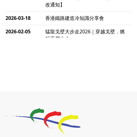
改通知】
2026-03-18
香港鐵路建造冷知識分享會
2026-02-05
猛龍戈壁大步走2026｜穿越戈壁．燃
起不屈之火
2026-01-06
渣馬挑戰: 猛龍「猛將」幪眼跑全馬 |
喚起公眾關注傷健平等參與體育運動！
2025-12-07
12月7日「諾德猛龍越野跑 2025」順
利舉行
2025-10-23
布達佩斯馬拉松之旅
2025-09-08
渣打香港馬拉松2026 慈善計劃
2025-08-12
Lockton Fearless Dragon Trail Run
2025