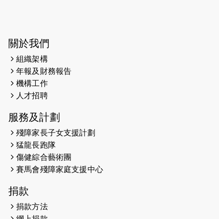
2025-03-21
《猛龍傳之誰怕誰》微電影首映禮
2025-02-20
領跑員 李國基 歌曲傳情 引發你既共鳴
關於我們
2025-02-06
運動筆記專訪 挑戰首次於主場跑出
Sub3 專訪視障跑手李振輝：「我很有
組織架構
信心做到！」
年報及財務報告
機構工作
2025-02-05
猛龍視障隊員李振輝將於2月9號渣打
人才招聘
馬拉松與猛龍國際共融大使Lukas
Wambua Muteti一同首次挑戰渣打馬
服務及計劃
拉松sub3的成績！
殘障家長子女支援計劃
猛龍長跑隊
2025-01-27
2025盲人觀星傷健黃昏營 X #香港傷健
傷健綜合藝術團
共融網絡
賽馬會殘障家庭支援中心
2024-12-31
撐猛龍跑渣馬 【傷健同心 一起走得更
捐款
遠】
捐款方法
2024-12-10
聖保羅書院同學會 X #香港傷建共融網
網上捐款