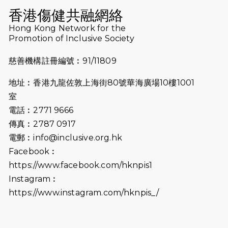
2025-08-07
諾德 x 猛龍慈善共融音樂夜2025
香港傷健共融網絡
2025-07-23
諾德猛龍越野跑2025
Hong Kong Network for the
Promotion of Inclusive Society
2025-06-27
🔥熱招中：體育康復及公眾教育助理🌟
慈善機構註冊編號︰91/11809
2025-06-15
猛龍傳之誰怕誰包場｜感謝盛世商龍會
地址︰香港九龍佐敦上海街80號華海廣場10樓1001
及愛。匯聚商龍會支持！
室
2025-06-09
《猛龍傳之誰怕誰》電影欣賞 - 感謝前
電話︰2771 9666
香港勞工及福利局局長蕭偉強先生，
傳真︰2787 0917
GBS，JP出席
電郵︰
info@inclusive.org.hk
Facebook︰
2025-06-06
《為你喝采陳百強歌迷會》慷慨贊助
38張門票欣賞香港中樂團 X 陳百強 —
https://www.facebook.com/hknpis1
今宵多珍重音樂會
Instagram︰
https://www.instagram.com/hknpis_/
2025-03-31
猛龍慈善跑 2025公開報名名額已滿，
尚餘20個慈善名額報名！！