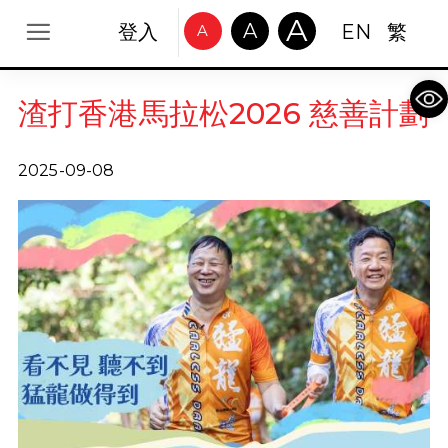
A
A
登入
EN
繁
A
Op
渣打香港馬拉松2026 慈善計劃
2025-09-08