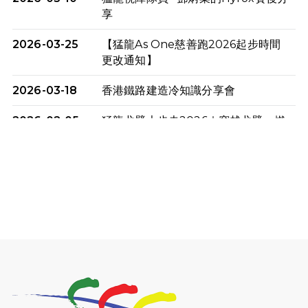
享
2026-03-25
【猛龍As One慈善跑2026起步時間
更改通知】
2026-03-18
香港鐵路建造冷知識分享會
2026-02-05
猛龍戈壁大步走2026｜穿越戈壁．燃
起不屈之火
2026-01-06
渣馬挑戰: 猛龍「猛將」幪眼跑全馬 |
喚起公眾關注傷健平等參與體育運
動！
2025-12-07
12月7日「諾德猛龍越野跑 2025」順
利舉行
2025-10-23
布達佩斯馬拉松之旅
2025-09-08
渣打香港馬拉松2026 慈善計劃