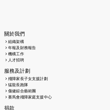
今宵多珍重音樂會
2025-03-31
猛龍慈善跑 2025公開報名名額已滿，
尚餘20個慈善名額報名！！
2025-03-21
《猛龍傳之誰怕誰》微電影首映禮
關於我們
組織架構
2025-02-20
領跑員 李國基 歌曲傳情 引發你既共鳴
年報及財務報告
2025-02-06
運動筆記專訪 挑戰首次於主場跑出
機構工作
Sub3 專訪視障跑手李振輝：「我很
人才招聘
有信心做到！」
服務及計劃
2025-02-05
猛龍視障隊員李振輝將於2月9號渣打
殘障家長子女支援計劃
馬拉松與猛龍國際共融大使Lukas
猛龍長跑隊
Wambua Muteti一同首次挑戰渣打
傷健綜合藝術團
馬拉松sub3的成績！
賽馬會殘障家庭支援中心
2025-01-27
2025盲人觀星傷健黃昏營 X #香港傷
捐款
健共融網絡