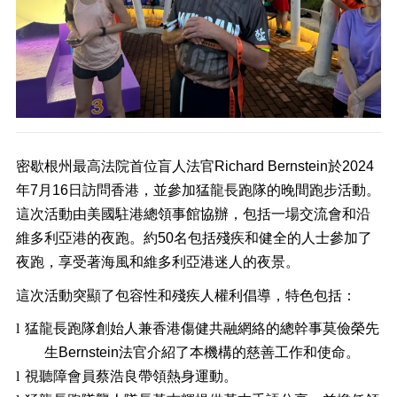
密歇根州最高法院首位盲人法官
Richard Bernstein
於
2024
年
7
月
16
日訪問香港，並參加猛龍長跑隊的晚間跑步活動。
這次活動由美國駐港總領事館協辦，包括一場交流會和沿
維多利亞港的夜跑。約
50
名包括殘疾和健全的人士參加了
夜跑，享受著海風和維多利亞港迷人的夜景。
這次活動突顯了包容性和殘疾人權利倡導，特色包括：
l
猛龍長跑隊創始人兼香港傷健共融網絡的總幹事莫儉榮先
生
Bernstein
法官介紹了本機構的慈善工作和使命。
l
視聽障會員蔡浩良帶領熱身運動。