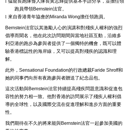
l
猛龍長跑隊聾人隊長黃志輝提供基本手語分享，並擔任領
跑員帶領
Bernstein
法官。
l
來自香港青年協會的
Miranda Wong
擔任領跑員。
Bernstein
法官以其激勵人心的演講和對殘疾人權利的強烈
倡導而聞名，他在此次訪問期間與當地社區互動，沿維多
利亞港的跑步為參與者提供了一個獨特的機會，既可以體
驗香港標誌性的海岸線，又可以提高對殘疾的認識和理
解。
此外，
Sensational Foundation
的行政總裁
Faride Shroff
和
她的同事們向所有夜跑參與者贈送了紀念品包。
這次活動與
Bernstein
法官持續提高殘疾問題意識和促進包
容性的努力相一致。他對香港的訪問展示了殘疾人權利倡
導的全球性，以及國際交流在促進理解和進步方面的重要
性。
我們期待在不久的將來能與
Bernstein
法官一起參加美國的