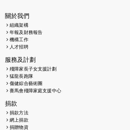
尚餘20個慈善名額報名！！
2025-03-21
《猛龍傳之誰怕誰》微電影首映禮
關於我們
組織架構
2025-02-20
領跑員 李國基 歌曲傳情 引發你既共鳴
年報及財務報告
2025-02-06
運動筆記專訪 挑戰首次於主場跑出
機構工作
Sub3 專訪視障跑手李振輝：「我很
人才招聘
有信心做到！」
服務及計劃
2025-02-05
猛龍視障隊員李振輝將於2月9號渣打
殘障家長子女支援計劃
馬拉松與猛龍國際共融大使Lukas
猛龍長跑隊
Wambua Muteti一同首次挑戰渣打
傷健綜合藝術團
馬拉松sub3的成績！
賽馬會殘障家庭支援中心
2025-01-27
2025盲人觀星傷健黃昏營 X #香港傷
捐款
健共融網絡
捐款方法
2024-12-31
撐猛龍跑渣馬 【傷健同心 一起走得更
網上捐款
遠】
捐贈物資