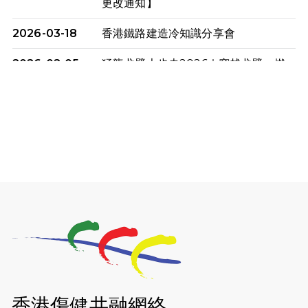
更改通知】
2026-03-18
香港鐵路建造冷知識分享會
2026-02-05
猛龍戈壁大步走2026｜穿越戈壁．燃
起不屈之火
2026-01-06
渣馬挑戰: 猛龍「猛將」幪眼跑全馬 |
喚起公眾關注傷健平等參與體育運
動！
2025-12-07
12月7日「諾德猛龍越野跑 2025」順
利舉行
2025-10-23
布達佩斯馬拉松之旅
2025-09-08
渣打香港馬拉松2026 慈善計劃
2025-08-12
Lockton Fearless Dragon Trail
Run 2025
香港傷健共融網絡