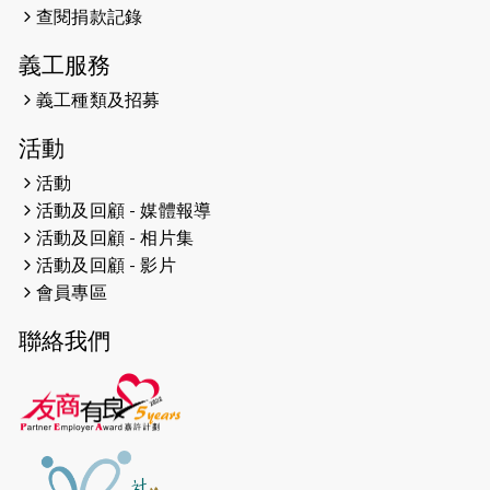
查閱捐款記錄
2024-12-10
聖保羅書院同學會 X #香港傷建共融
網絡 -- 《得寵先生》電影欣賞會兩院
義工服務
滿座！
義工種類及招募
2024-12-01
五百健兒參與「諾德猛龍越野跑
活動
2024」 為傷健、種族、跨代共融拼勁
活動
2024-11-17
猛龍毅行40 - 超越殘障 成就非凡
活動及回顧 - 媒體報導
活動及回顧 - 相片集
2024-10-30
連續第七年獲得 #香港中小型企業總
活動及回顧 - 影片
商會「#友商有良」嘉許計劃的嘉許
會員專區
2024-10-30
連續第七年獲得 #香港中小型企業總
聯絡我們
商會「#友商有良」嘉許計劃的嘉許
2024-09-30
港鐵Chill Fun鐵路樂園 邀1.5萬視聽
障等人士入場試玩
2024-09-24
The News from St. Paul's 2023-
2024 is published.