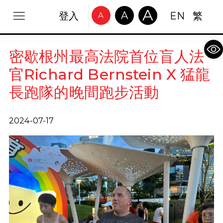
A
A
登入
EN
繁
A
Op
密歇根州最高法院首位盲人法
官Richard Bernstein X 猛龍
長跑隊的晚間跑步活動
2024-07-17