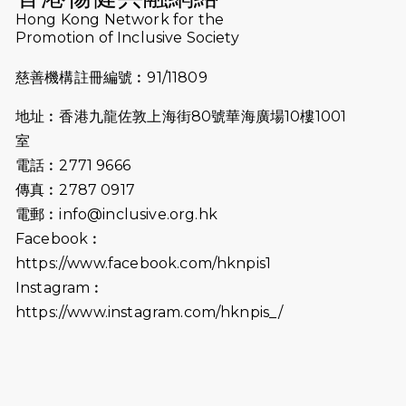
Hong Kong Network for the
2025-08-07
諾德 x 猛龍慈善共融音樂夜2025
Promotion of Inclusive Society
2025-07-23
諾德猛龍越野跑2025
慈善機構註冊編號︰91/11809
2025-06-27
🔥熱招中：體育康復及公眾教育助理
地址︰香港九龍佐敦上海街80號華海廣場10樓1001
🌟
室
2025-06-15
猛龍傳之誰怕誰包場｜感謝盛世商龍
電話︰2771 9666
會及愛。匯聚商龍會支持！
傳真︰2787 0917
電郵︰
info@inclusive.org.hk
2025-06-09
《猛龍傳之誰怕誰》電影欣賞 - 感謝
Facebook︰
前香港勞工及福利局局長蕭偉強先
https://www.facebook.com/hknpis1
生，GBS，JP出席
Instagram︰
2025-06-06
《為你喝采陳百強歌迷會》慷慨贊助
https://www.instagram.com/hknpis_/
38張門票欣賞香港中樂團 X 陳百強 —
今宵多珍重音樂會
2025-03-31
猛龍慈善跑 2025公開報名名額已滿，