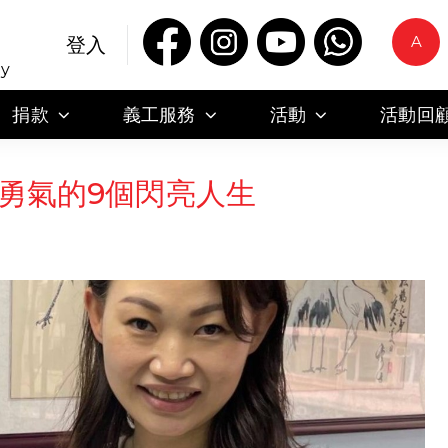
A
登入
ty
捐款
義工服務
活動
活動回
勇氣的9個閃亮人生