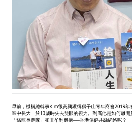
早前，機構總幹事Kim很高興獲得獅子山青年商會2019
區中長大，於13歲時失去雙眼的視力。到底他是如何離
「猛龍長跑隊」和非牟利機構──香港傷健共融網絡呢？