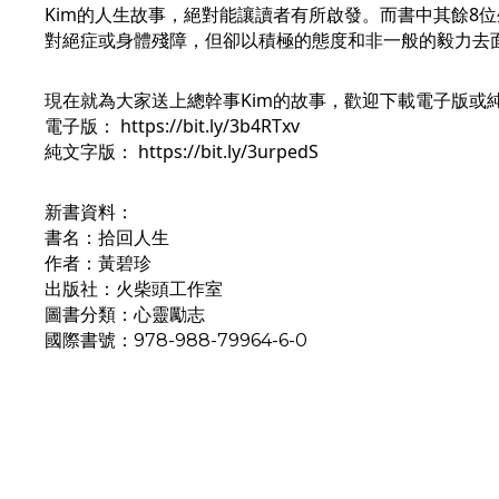
Kim的人生故事，絕對能讓讀者有所啟發。而書中其餘8
對絕症或身體殘障，但卻以積極的態度和非一般的毅力去
現在就為大家送上總幹事Kim的故事，歡迎下載電子版或
電子版： 
https://bit.ly/3b4RTxv
純文字版： 
https://bit.ly/3urpedS
新書資料：
書名：拾回人生
作者：黃碧珍
出版社：火柴頭工作室 
圖書分類：心靈勵志
國際書號：978-988-79964-6-0