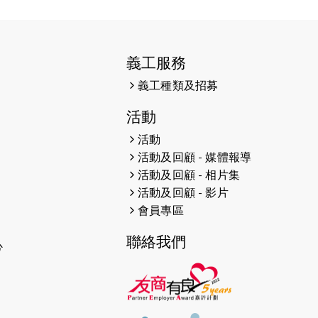
38張門票欣賞香港中樂團 X 陳百強
— 今宵多珍重音樂會
2025-03-31
猛龍慈善跑 2025公開報名名額已
義工服務
滿，尚餘20個慈善名額報名！！
義工種類及招募
2025-03-21
《猛龍傳之誰怕誰》微電影首映禮
活動
2025-02-20
領跑員 李國基 歌曲傳情 引發你既共
活動
鳴
活動及回顧 - 媒體報導
活動及回顧 - 相片集
2025-02-06
運動筆記專訪 挑戰首次於主場跑出
活動及回顧 - 影片
Sub3 專訪視障跑手李振輝：「我很
會員專區
有信心做到！」
聯絡我們
2025-02-05
猛龍視障隊員李振輝將於2月9號渣
心
打馬拉松與猛龍國際共融大使Lukas
Wambua Muteti一同首次挑戰渣
打馬拉松sub3的成績！