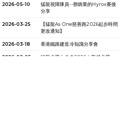
2026-05-10
猛龍視障隊員--鄧炳業的Hyrox賽後
分享
2026-03-25
【猛龍As One慈善跑2026起步時間
更改通知】
2026-03-18
香港鐵路建造冷知識分享會
2026-02-05
猛龍戈壁大步走2026｜穿越戈壁．
燃起不屈之火
2026-01-06
渣馬挑戰: 猛龍「猛將」幪眼跑全馬 |
喚起公眾關注傷健平等參與體育運
動！
2025-12-07
12月7日「諾德猛龍越野跑 2025」
順利舉行
2025-10-23
布達佩斯馬拉松之旅