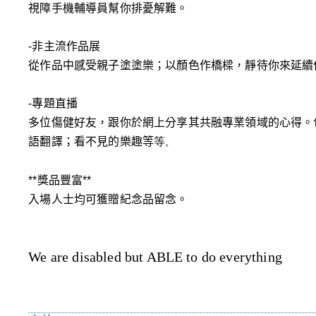
視
障手機輔導員幫你排憂解難。
-
非主流作品展
從作品中感受親子塗塗樂；以顏色作橋樑，
靜待你來延續
-
專題直播
多
位傷健好友，跟你於網上分享其共融專業領域的心得。
語翻譯；
看不見的樂趣等
等
。
**
獎品豐富
**
入場人士均可獲贈紀念品留念。
We are disabled but ABLE to do everything