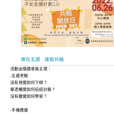
樂在五感
達致共融
活動由傷健會員主理：
-
五感考驗
沒有視覺如何下棋？
單憑觸覺如何玩扭計骰？
沒有聽覺如何學習？
-
手機應援