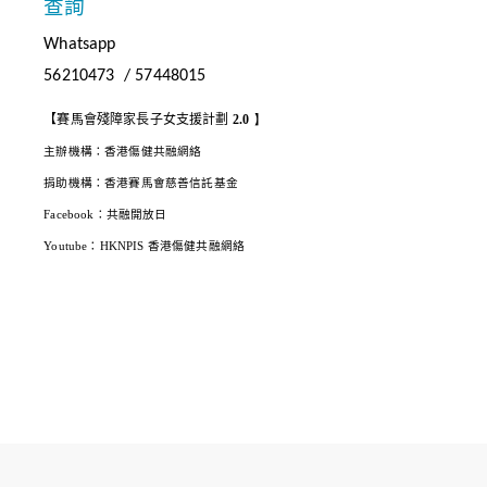
查詢
Whatsapp
56210473 / 57448015
【
賽馬會殘障家長子女支援計劃
2.0
】
主辦機構：香港傷健共融網絡
捐助機構：香港賽馬會慈善信託基金
Facebook
：共融開放日
Youtube
：
HKNPIS
香港傷健共融網絡