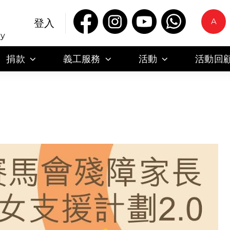
A
登入
ty
捐款
義工服務
活動
活動回