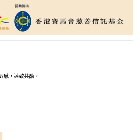
五感，
達致共融。