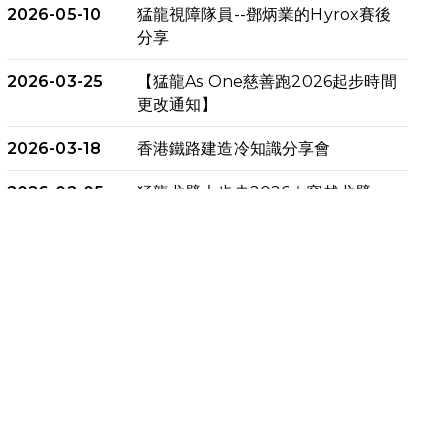
2026-05-10
猛龍視障隊員--鄧炳業的Hyrox賽後
分享
2026-03-25
【猛龍As One慈善跑2026起步時間
更改通知】
2026-03-18
香港鐵路建造冷知識分享會
2026-02-05
猛龍戈壁大步走2026｜穿越戈壁．
燃起不屈之火
2026-01-06
渣馬挑戰: 猛龍「猛將」幪眼跑全馬 |
喚起公眾關注傷健平等參與體育運
動！
2025-12-07
12月7日「諾德猛龍越野跑 2025」
順利舉行
2025-10-23
布達佩斯馬拉松之旅