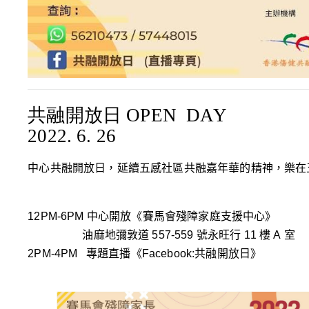
共融開放日
OPEN DAY
2022. 6. 26
中心共融開放日，延續五感社區共融嘉年華的精神，樂在
12PM-6PM
中心開放
《
賽馬會殘障家庭支援中心》
油麻地彌敦道
557-559
號永旺行
11
樓
A
室
2PM-4PM
專題直播《
Facebook:
共融開放日》