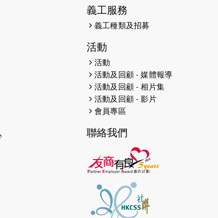
2024-05-29
戈壁沙漠108公里挑戰
義工服務
2024-05-20
"EmpowerZ" Traineeship Pilot
義工種類及招募
Programme 開幕禮
活動
2024-05-17
猛龍視障隊員李振輝-參加UTMB泰
活動
國26公里越野賽
活動及回顧 - 媒體報導
活動及回顧 - 相片集
2024-05-14
猛龍視障隊員鄧炳業 - 越野參賽
活動及回顧 - 影片
會員專區
2024-05-10
總幹事的話 Amazean Jungle
Thailand by UTMB
聯絡我們
心
2024-04-19
10公里路線圖
2024-04-18
#賽事乘車須知 #免費穿梭巴士
2024-03-27
撐猛龍 撐共融 報名參加20/4 「清水
灣鄉村俱樂部猛龍慈善跑步行」！