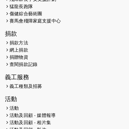
馬拉松與猛龍國際共融大使Lukas
猛龍長跑隊
Wambua Muteti一同首次挑戰渣打
傷健綜合藝術團
馬拉松sub3的成績！
賽馬會殘障家庭支援中心
2025-01-27
2025盲人觀星傷健黃昏營 X #香港傷
捐款
健共融網絡
捐款方法
2024-12-31
撐猛龍跑渣馬 【傷健同心 一起走得更
網上捐款
遠】
捐贈物資
查閱捐款記錄
2024-12-10
聖保羅書院同學會 X #香港傷建共融
網絡 -- 《得寵先生》電影欣賞會兩院
義工服務
滿座！
義工種類及招募
2024-12-01
五百健兒參與「諾德猛龍越野跑
活動
2024」 為傷健、種族、跨代共融拼勁
活動
2024-11-17
猛龍毅行40 - 超越殘障 成就非凡
活動及回顧 - 媒體報導
活動及回顧 - 相片集
2024-10-30
連續第七年獲得 #香港中小型企業總