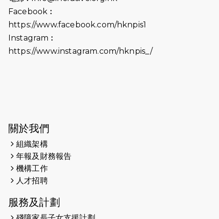
2025-06-09
《猛龍傳之誰怕誰》電影欣賞 - 感謝
Facebook︰
前香港勞工及福利局局長蕭偉強先
https://www.facebook.com/hknpis1
生，GBS，JP出席
Instagram︰
2025-06-06
《為你喝采陳百強歌迷會》慷慨贊助
https://www.instagram.com/hknpis_/
38張門票欣賞香港中樂團 X 陳百強 —
今宵多珍重音樂會
2025-03-31
猛龍慈善跑 2025公開報名名額已滿，
尚餘20個慈善名額報名！！
2025-03-21
《猛龍傳之誰怕誰》微電影首映禮
關於我們
組織架構
2025-02-20
領跑員 李國基 歌曲傳情 引發你既共鳴
年報及財務報告
2025-02-06
運動筆記專訪 挑戰首次於主場跑出
機構工作
Sub3 專訪視障跑手李振輝：「我很
人才招聘
有信心做到！」
服務及計劃
2025-02-05
猛龍視障隊員李振輝將於2月9號渣打
殘障家長子女支援計劃