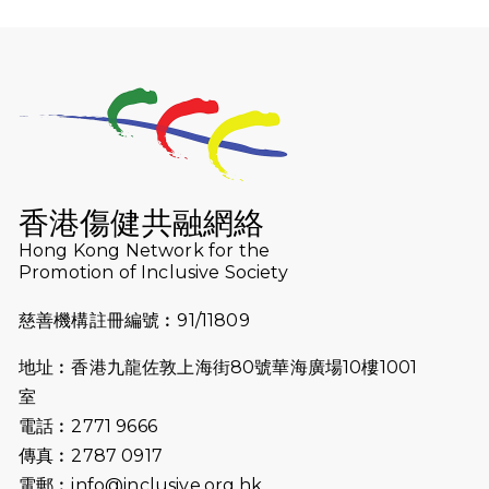
2025-12-07
12月7日「諾德猛龍越野跑 2025」順
利舉行
2025-10-23
布達佩斯馬拉松之旅
2025-09-08
渣打香港馬拉松2026 慈善計劃
2025-08-12
Lockton Fearless Dragon Trail
Run 2025
香港傷健共融網絡
Hong Kong Network for the
2025-08-07
諾德 x 猛龍慈善共融音樂夜2025
Promotion of Inclusive Society
2025-07-23
諾德猛龍越野跑2025
慈善機構註冊編號︰91/11809
2025-06-27
🔥熱招中：體育康復及公眾教育助理
地址︰香港九龍佐敦上海街80號華海廣場10樓1001
🌟
室
2025-06-15
猛龍傳之誰怕誰包場｜感謝盛世商龍
電話︰2771 9666
會及愛。匯聚商龍會支持！
傳真︰2787 0917
電郵︰
info@inclusive.org.hk