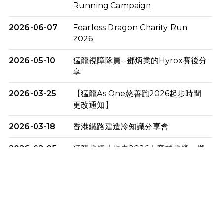
Running Campaign
2026-06-07
Fearless Dragon Charity Run
2026
2026-05-10
猛龍視障隊員--鄧炳業的Hyrox賽後分
享
2026-03-25
【猛龍As One慈善跑2026起步時間
更改通知】
2026-03-18
香港鐵路建造冷知識分享會
2026-02-05
猛龍戈壁大步走2026｜穿越戈壁．燃
起不屈之火
2026-01-06
渣馬挑戰: 猛龍「猛將」幪眼跑全馬 |
喚起公眾關注傷健平等參與體育運
動！