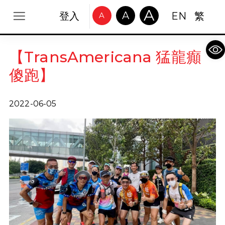
A
A
登入
EN
繁
A
Op
【TransAmericana 猛龍癲
傻跑】
2022-06-05