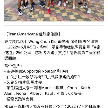
【TransAmericana 猛龍癲傻跑】
香港超馬跑手 
Wong Chun Kiu 黃俊橋
  於剛過去的週末
（2022年6月4-5日）帶領一眾跑手和猛龍隊員跑畢「
#癲
傻跑
」256 公里，感謝各方跑手支持！請收看第二天的精
選回顧！
當中包括：
- 主導整個Support的 Noal Sir 和 JAN 
- 在尖沙咀一段領著橋SIR挑戰幪眼跑的施SIR 
- 又跑又拍片嘅 馬木幾 
- 頂住猛烈太陽一齊嘅Marissa琪琪，Chun，Keith，
Alan，Fiona，Albert，Paul，小寶，CK 等等 
- 猛龍長跑隊會員 
橋 sir一直相信人類沒有極限。今年 ( 2022 ) 7月將挑戰第