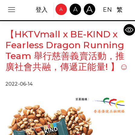
A
A
登入
EN
繁
A
Op
【HKTVmall x BE-KIND x
Fearless Dragon Running
Team 舉行慈善義賣活動，推
廣社會共融，傳遞正能量! 】☺️
2022-06-14