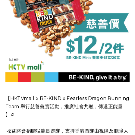
【HKTVmall x BE-KIND x Fearless Dragon Running
Team 舉行慈善義賣活動，推廣社會共融，傳遞正能量!
】☺️
收益將會捐贈猛龍長跑隊，支持香港首隊由視障及聽障人