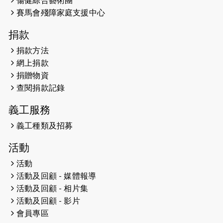
傷健綜合藝術團
馬拉松sub3的成績！
賽馬會殘障家庭支援中心
2025-01-27
2025盲人觀星傷健黃昏營 X #香港傷
捐款
健共融網絡
捐款方法
2024-12-31
撐猛龍跑渣馬 【傷健同心 一起走得更
網上捐款
遠】
捐贈物資
查閱捐款記錄
2024-12-10
聖保羅書院同學會 X #香港傷建共融
網絡 -- 《得寵先生》電影欣賞會兩院
義工服務
滿座！
義工種類及招募
2024-12-01
五百健兒參與「諾德猛龍越野跑
活動
2024」 為傷健、種族、跨代共融拼勁
活動
2024-11-17
猛龍毅行40 - 超越殘障 成就非凡
活動及回顧 - 媒體報導
活動及回顧 - 相片集
2024-10-30
連續第七年獲得 #香港中小型企業總
活動及回顧 - 影片
商會「#友商有良」嘉許計劃的嘉許
會員專區