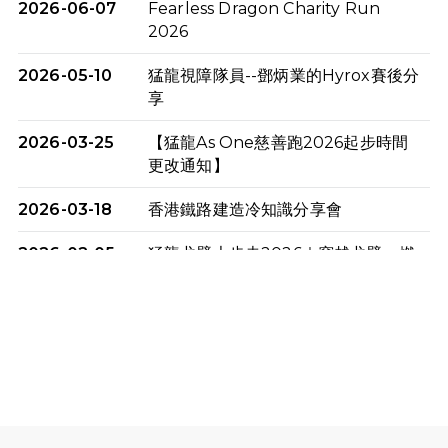
2026-06-07
Fearless Dragon Charity Run
2026
2026-05-10
猛龍視障隊員--鄧炳業的Hyrox賽後分
享
2026-03-25
【猛龍As One慈善跑2026起步時間
更改通知】
2026-03-18
香港鐵路建造冷知識分享會
2026-02-05
猛龍戈壁大步走2026｜穿越戈壁．燃
起不屈之火
2026-01-06
渣馬挑戰: 猛龍「猛將」幪眼跑全馬 |
喚起公眾關注傷健平等參與體育運
動！
2025-12-07
12月7日「諾德猛龍越野跑 2025」順
利舉行