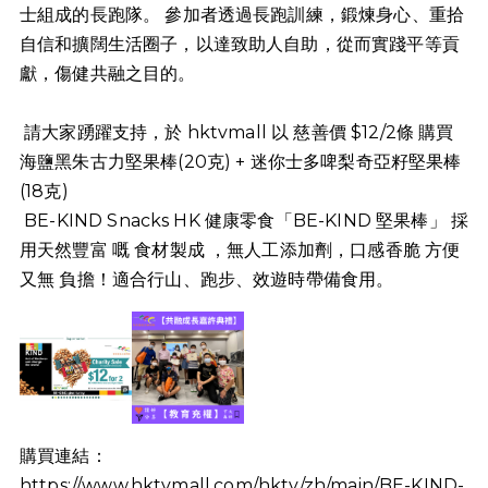
士組成的長跑隊。 參加者透過長跑訓練，鍛煉身心、重拾
自信和擴闊生活圈子，以達致助人自助，從而實踐平等貢
獻，傷健共融之目的。
請大家踴躍支持，於 hktvmall 以 慈善價 $12/2條 購買
海鹽黑朱古力堅果棒(20克) + 迷你士多啤梨奇亞籽堅果棒
(18克)
BE-KIND Snacks HK 健康零食「BE-KIND 堅果棒」 採
用天然豐富 嘅 食材製成 ，無人工添加劑，口感香脆 方便
又無 負擔！適合行山、跑步、效遊時帶備食用。
購買連結：
https://www.hktvmall.com/hktv/zh/main/BE-KIND-