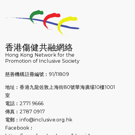
2025-10-23
布達佩斯馬拉松之旅
2025-09-08
渣打香港馬拉松2026 慈善計劃
2025-08-12
Lockton Fearless Dragon Trail
Run 2025
香港傷健共融網絡
Hong Kong Network for the
2025-08-07
諾德 x 猛龍慈善共融音樂夜2025
Promotion of Inclusive Society
2025-07-23
諾德猛龍越野跑2025
慈善機構註冊編號︰91/11809
2025-06-27
🔥熱招中：體育康復及公眾教育助理
地址︰香港九龍佐敦上海街80號華海廣場10樓1001
🌟
室
2025-06-15
猛龍傳之誰怕誰包場｜感謝盛世商龍
電話︰2771 9666
會及愛。匯聚商龍會支持！
傳真︰2787 0917
電郵︰
info@inclusive.org.hk
2025-06-09
《猛龍傳之誰怕誰》電影欣賞 - 感謝
Facebook︰
前香港勞工及福利局局長蕭偉強先