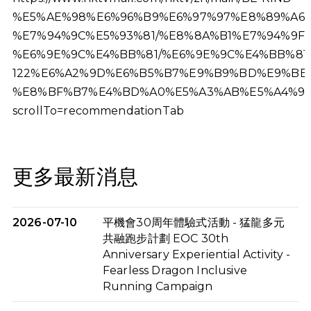
%E5%AE%98%E6%96%B9%E6%97%97%E8%89%A6%
%E7%94%9C%E5%93%81/%E8%8A%B1%E7%94%9F-
%E6%9E%9C%E4%BB%81/%E6%9E%9C%E4%BB%81
122%E6%A2%9D%E6%B5%B7%E9%B9%BD%E9%BB
%E8%BF%B7%E4%BD%A0%E5%A3%AB%E5%A4%9A%
scrollTo=recommendationTab
更多最新消息
2026-07-10
平機會30周年體驗式活動 - 猛龍多元
共融跑步計劃 EOC 30th
Anniversary Experiential Activity -
Fearless Dragon Inclusive
Running Campaign