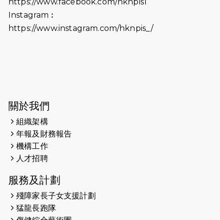
https://www.facebook.com/hknpis1
生，GBS，JP出席
Instagram︰
2025-06-06
《為你喝采陳百強歌迷會》慷慨贊助
https://www.instagram.com/hknpis_/
38張門票欣賞香港中樂團 X 陳百強 —
今宵多珍重音樂會
2025-03-31
猛龍慈善跑 2025公開報名名額已滿，
尚餘20個慈善名額報名！！
2025-03-21
《猛龍傳之誰怕誰》微電影首映禮
關於我們
組織架構
2025-02-20
領跑員 李國基 歌曲傳情 引發你既共鳴
年報及財務報告
2025-02-06
運動筆記專訪 挑戰首次於主場跑出
機構工作
Sub3 專訪視障跑手李振輝：「我很
人才招聘
有信心做到！」
服務及計劃
2025-02-05
猛龍視障隊員李振輝將於2月9號渣打
殘障家長子女支援計劃
馬拉松與猛龍國際共融大使Lukas
猛龍長跑隊
Wambua Muteti一同首次挑戰渣打