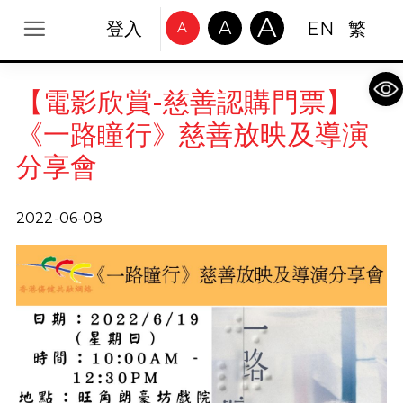
A
A
登入
EN
繁
A
Op
【電影欣賞-慈善認購門票】
《一路瞳行》慈善放映及導演
分享會
2022-06-08