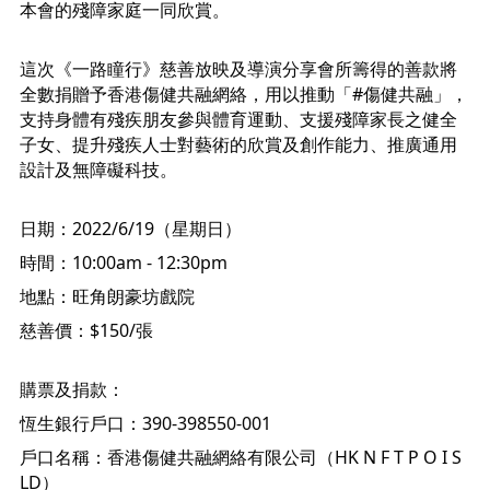
本會的殘障家庭一同欣賞。 
這次《一路瞳行》慈善放映及導演分享會所籌得的善款將
全數捐贈予香港傷健共融網絡，用以推動「
#傷健共融
」，
支持身體有殘疾朋友參與體育運動、支援殘障家長之健全
子女、提升殘疾人士對藝術的欣賞及創作能力、推廣通用
設計及無障礙科技。
日期：2022/6/19（星期日）
時間：10:00am - 12:30pm
地點：旺角朗豪坊戲院 
慈善價：$150/張
購票及捐款：
恆生銀行戶口：390-398550-001
戶口名稱：香港傷健共融網絡有限公司（HK N F T P O I S 
LD）