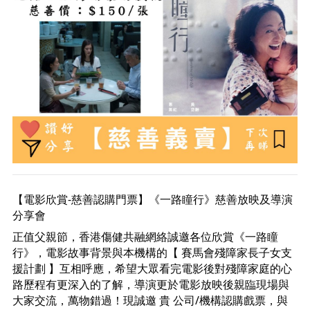
【電影欣賞-慈善認購門票】《一路瞳行》慈善放映及導演
分享會
正值父親節，香港傷健共融網絡誠邀各位欣賞《一路瞳
行》，電影故事背景與本機構的【 
賽馬會殘障家長子女支
援計劃
 】互相呼應，希望大眾看完電影後對殘障家庭的心
路歷程有更深入的了解，導演更於電影放映後親臨現場與
大家交流，萬物錯過！現誠邀 貴 公司/機構認購戲票，與