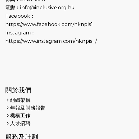
電郵︰
info@inclusive.org.hk
2025-06-09
《猛龍傳之誰怕誰》電影欣賞 - 感謝
Facebook︰
前香港勞工及福利局局長蕭偉強先
https://www.facebook.com/hknpis1
生，GBS，JP出席
Instagram︰
2025-06-06
《為你喝采陳百強歌迷會》慷慨贊助
https://www.instagram.com/hknpis_/
38張門票欣賞香港中樂團 X 陳百強 —
今宵多珍重音樂會
2025-03-31
猛龍慈善跑 2025公開報名名額已滿，
尚餘20個慈善名額報名！！
2025-03-21
《猛龍傳之誰怕誰》微電影首映禮
關於我們
組織架構
2025-02-20
領跑員 李國基 歌曲傳情 引發你既共鳴
年報及財務報告
2025-02-06
運動筆記專訪 挑戰首次於主場跑出
機構工作
Sub3 專訪視障跑手李振輝：「我很
人才招聘
有信心做到！」
服務及計劃