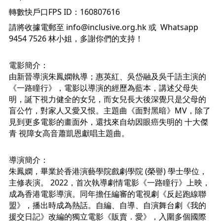
轉數快戶口FPS ID：160807616
請將收據電郵至 
info@inclusive.org.hk
 或  Whatsapp 
9454 7526 林小姐，多謝你們的支持！
電影簡介：
由新晉導演朱鳳嫻執導；惠英紅、吳岱融及吳千語主演的
《一路瞳行》，電影以導演的經歷為藍本，講述父母失
明，誕下視力健全的女兒，而女兒長大後深覺只是父母的
盲公竹，對家人又愛又恨。主題曲《面對黑暗》MV，除了
見到更多電影的畫面外，還找來自幼因眼癌失明的 十大傑
青 視障女高音蕭凱恩獻唱主題曲。
導演簡介：
朱鳳嫻，畢業於香港演藝學院戲劇學院 (榮譽) 學士學位，
主修表演。 2022，首次執導劇情電影《一路瞳行》上映，
成為香港電影導演。同年擔任編審的電視劇《反起跑線聯
盟》，播出時成為熱話。自編、自導、自演舞台劇《我的
援交日記》改編的獨立電影《販賣．愛》，入圍多個國際