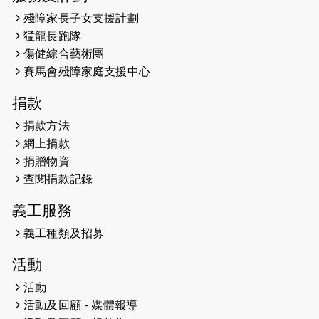
2025-02-05
猛龍視障隊員李振輝將於2月9號渣打
殘障家長子女支援計劃
馬拉松與猛龍國際共融大使Lukas
猛龍長跑隊
Wambua Muteti一同首次挑戰渣打
傷健綜合藝術團
馬拉松sub3的成績！
賽馬會殘障家庭支援中心
2025-01-27
2025盲人觀星傷健黃昏營 X #香港傷
捐款
健共融網絡
捐款方法
2024-12-31
撐猛龍跑渣馬 【傷健同心 一起走得更
網上捐款
遠】
捐贈物資
查閱捐款記錄
2024-12-10
聖保羅書院同學會 X #香港傷建共融
網絡 -- 《得寵先生》電影欣賞會兩院
義工服務
滿座！
義工種類及招募
2024-12-01
五百健兒參與「諾德猛龍越野跑
活動
2024」 為傷健、種族、跨代共融拼勁
活動
2024-11-17
猛龍毅行40 - 超越殘障 成就非凡
活動及回顧 - 媒體報導