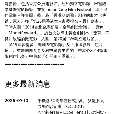
電影節，包括香港亞洲電影節、紐約獨立電影節、巴塞隆
拿國際電影節等。並於Indian Cine Film Festival，獲「最
佳電影－評審團」獎。為「香港話劇團」創作的劇本《失
禮．死人》獲「第25屆香港舞台劇獎提名－最佳劇本」。
同時入圍「2014台北金馬影展﹣金馬創投會議」，勇奪
「Moneff Award」。憑首次執導由舞台劇劇本《發育．不
良》改編的微電影，入圍「第20屆IFVA獨立短片節」、
「第19屆多倫多亞洲國際電影節」及「康城影展－短片
角」。並於國際創意及科技總會主辦的「香港心2014微電
影創作比賽」中勇奪「公開組﹣季軍」。
==========================
更多最新消息
2026-07-10
平機會30周年體驗式活動 - 猛龍多元
共融跑步計劃 EOC 30th
Anniversary Experiential Activity -