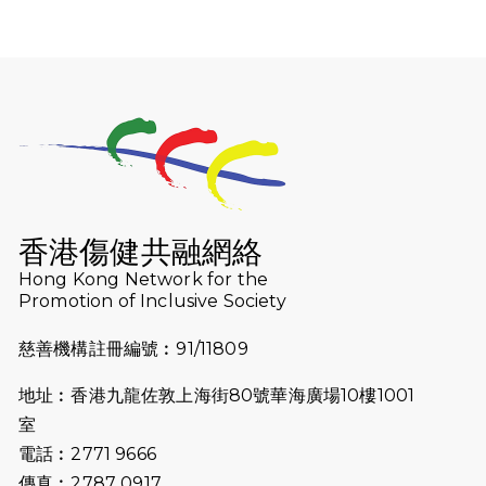
2025-12-07
12月7日「諾德猛龍越野跑 2025」順
利舉行
2025-10-23
布達佩斯馬拉松之旅
2025-09-08
渣打香港馬拉松2026 慈善計劃
2025-08-12
Lockton Fearless Dragon Trail
Run 2025
香港傷健共融網絡
Hong Kong Network for the
2025-08-07
諾德 x 猛龍慈善共融音樂夜2025
Promotion of Inclusive Society
2025-07-23
諾德猛龍越野跑2025
慈善機構註冊編號︰91/11809
2025-06-27
🔥熱招中：體育康復及公眾教育助理
地址︰香港九龍佐敦上海街80號華海廣場10樓1001
🌟
室
2025-06-15
猛龍傳之誰怕誰包場｜感謝盛世商龍
電話︰2771 9666
會及愛。匯聚商龍會支持！
傳真︰2787 0917