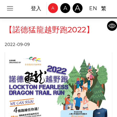
A
A
登入
EN
繁
A
Op
【諾德猛龍越野跑2022】
2022-09-09