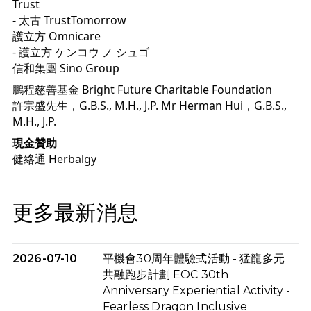
Trust 
- 
太古 TrustTomorrow
護立方 Omnicare 
- 
護立方 ケンコウ ノ シュゴ
信和集團 Sino Group
鵬程慈善基金 Bright Future Charitable Foundation
許宗盛先生，G.B.S., M.H., J.P. Mr Herman Hui，G.B.S., 
M.H., J.P.
現金贊助 
健絡通 Herbalgy
更多最新消息
2026-07-10
平機會30周年體驗式活動 - 猛龍多元
共融跑步計劃 EOC 30th
Anniversary Experiential Activity -
Fearless Dragon Inclusive