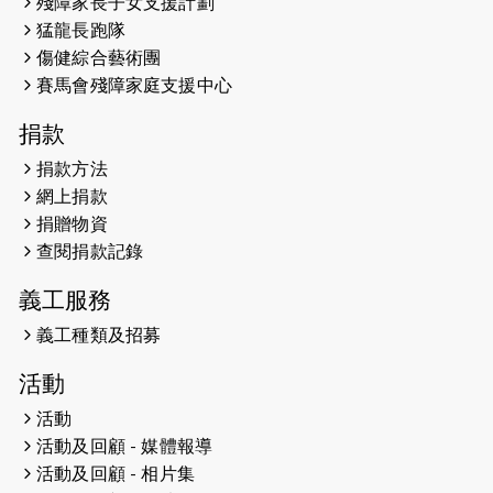
殘障家長子女支援計劃
馬拉松與猛龍國際共融大使Lukas
猛龍長跑隊
Wambua Muteti一同首次挑戰渣打
傷健綜合藝術團
馬拉松sub3的成績！
賽馬會殘障家庭支援中心
2025-01-27
2025盲人觀星傷健黃昏營 X #香港傷
捐款
健共融網絡
捐款方法
2024-12-31
撐猛龍跑渣馬 【傷健同心 一起走得更
網上捐款
遠】
捐贈物資
查閱捐款記錄
2024-12-10
聖保羅書院同學會 X #香港傷建共融
網絡 -- 《得寵先生》電影欣賞會兩院
義工服務
滿座！
義工種類及招募
2024-12-01
五百健兒參與「諾德猛龍越野跑
活動
2024」 為傷健、種族、跨代共融拼勁
活動
2024-11-17
猛龍毅行40 - 超越殘障 成就非凡
活動及回顧 - 媒體報導
活動及回顧 - 相片集
2024-10-30
連續第七年獲得 #香港中小型企業總