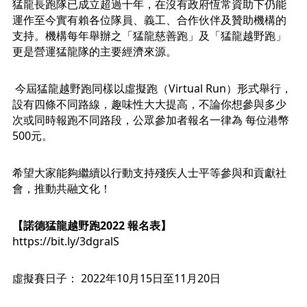
猛龍長跑隊已成立超過十年，在沒有政府恆常資助下仍能
運作至今實有賴各位隊員、義工、合作伙伴及贊助機構的
支持。機構每年舉辦之「猛龍慈善跑」及「猛龍越野跑」
更是營運猛龍隊的主要經濟來源。
 今屆猛龍越野跑同樣以虛擬跑（Virtual Run）形式舉行，
設有四條不同路線，趣味性大大提高，不論你想參與多少
次或同時報跑不同路段，公眾參加者報名一律為 每位港幣
500元。
希望大家能夠繼續以行動支持殘疾人士平等參與和貢獻社
會，推動共融文化！
https://bit.ly/3dgralS
虛擬賽日子： 2022年10月15日至11月20日