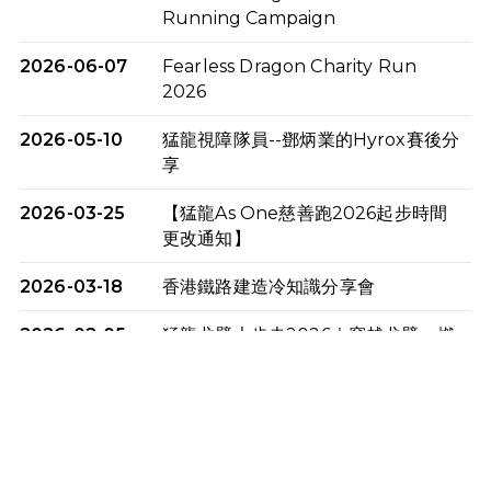
Running Campaign
2026-06-07
Fearless Dragon Charity Run
2026
2026-05-10
猛龍視障隊員--鄧炳業的Hyrox賽後分
享
2026-03-25
【猛龍As One慈善跑2026起步時間
更改通知】
2026-03-18
香港鐵路建造冷知識分享會
2026-02-05
猛龍戈壁大步走2026｜穿越戈壁．燃
起不屈之火
2026-01-06
渣馬挑戰: 猛龍「猛將」幪眼跑全馬 |
喚起公眾關注傷健平等參與體育運
動！