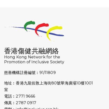
2025-12-07
12月7日「諾德猛龍越野跑 2025」順
利舉行
2025-10-23
布達佩斯馬拉松之旅
2025-09-08
渣打香港馬拉松2026 慈善計劃
2025-08-12
Lockton Fearless Dragon Trail
Run 2025
香港傷健共融網絡
Hong Kong Network for the
2025-08-07
諾德 x 猛龍慈善共融音樂夜2025
Promotion of Inclusive Society
2025-07-23
諾德猛龍越野跑2025
慈善機構註冊編號︰91/11809
2025-06-27
🔥熱招中：體育康復及公眾教育助理
地址︰香港九龍佐敦上海街80號華海廣場10樓1001
🌟
室
2025-06-15
猛龍傳之誰怕誰包場｜感謝盛世商龍
電話︰2771 9666
會及愛。匯聚商龍會支持！
傳真︰2787 0917