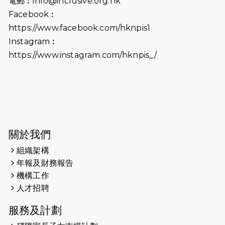
電郵︰
info@inclusive.org.hk
2025-06-09
《猛龍傳之誰怕誰》電影欣賞 - 感謝
Facebook︰
前香港勞工及福利局局長蕭偉強先
https://www.facebook.com/hknpis1
生，GBS，JP出席
Instagram︰
2025-06-06
《為你喝采陳百強歌迷會》慷慨贊助
https://www.instagram.com/hknpis_/
38張門票欣賞香港中樂團 X 陳百強 —
今宵多珍重音樂會
2025-03-31
猛龍慈善跑 2025公開報名名額已滿，
尚餘20個慈善名額報名！！
2025-03-21
《猛龍傳之誰怕誰》微電影首映禮
關於我們
組織架構
2025-02-20
領跑員 李國基 歌曲傳情 引發你既共鳴
年報及財務報告
2025-02-06
運動筆記專訪 挑戰首次於主場跑出
機構工作
Sub3 專訪視障跑手李振輝：「我很
人才招聘
有信心做到！」
服務及計劃
2025-02-05
猛龍視障隊員李振輝將於2月9號渣打