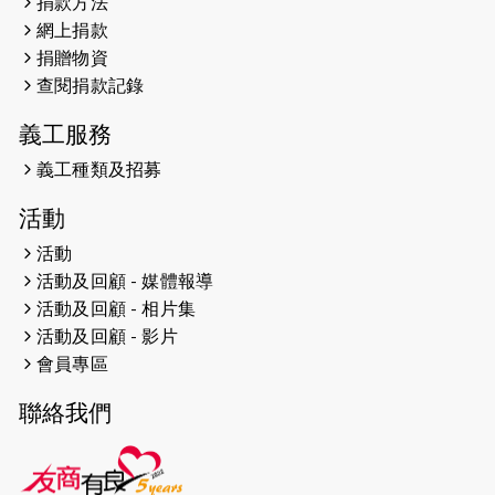
捐款方法
2024-12-31
撐猛龍跑渣馬 【傷健同心 一起走得更
網上捐款
遠】
捐贈物資
查閱捐款記錄
2024-12-10
聖保羅書院同學會 X #香港傷建共融
網絡 -- 《得寵先生》電影欣賞會兩院
義工服務
滿座！
義工種類及招募
2024-12-01
五百健兒參與「諾德猛龍越野跑
活動
2024」 為傷健、種族、跨代共融拼勁
活動
2024-11-17
猛龍毅行40 - 超越殘障 成就非凡
活動及回顧 - 媒體報導
活動及回顧 - 相片集
2024-10-30
連續第七年獲得 #香港中小型企業總
活動及回顧 - 影片
商會「#友商有良」嘉許計劃的嘉許
會員專區
2024-10-30
連續第七年獲得 #香港中小型企業總
聯絡我們
商會「#友商有良」嘉許計劃的嘉許
2024-09-30
港鐵Chill Fun鐵路樂園 邀1.5萬視聽
障等人士入場試玩