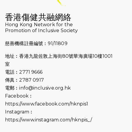
2025-08-12
Lockton Fearless Dragon Trail
Run 2025
香港傷健共融網絡
Hong Kong Network for the
2025-08-07
諾德 x 猛龍慈善共融音樂夜2025
Promotion of Inclusive Society
2025-07-23
諾德猛龍越野跑2025
慈善機構註冊編號︰91/11809
2025-06-27
🔥熱招中：體育康復及公眾教育助理
地址︰香港九龍佐敦上海街80號華海廣場10樓1001
🌟
室
2025-06-15
猛龍傳之誰怕誰包場｜感謝盛世商龍
電話︰2771 9666
會及愛。匯聚商龍會支持！
傳真︰2787 0917
電郵︰
info@inclusive.org.hk
2025-06-09
《猛龍傳之誰怕誰》電影欣賞 - 感謝
Facebook︰
前香港勞工及福利局局長蕭偉強先
https://www.facebook.com/hknpis1
生，GBS，JP出席
Instagram︰
2025-06-06
《為你喝采陳百強歌迷會》慷慨贊助
https://www.instagram.com/hknpis_/
38張門票欣賞香港中樂團 X 陳百強 —
今宵多珍重音樂會