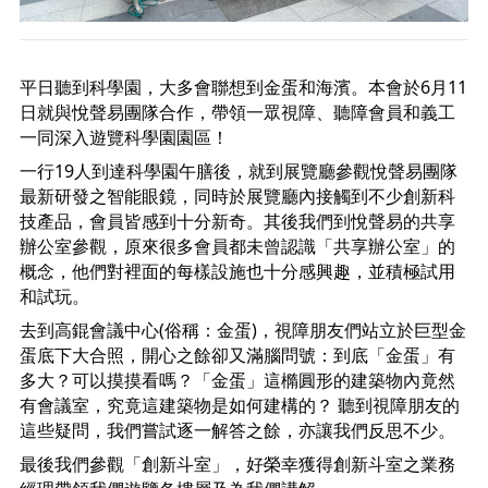
平日聽到科學園，大多會聯想到金蛋和海濱。本會於6月11
日就與悅聲易團隊合作，帶領一眾視障、聽障會員和義工
一同深入遊覽科學園園區！
一行19人到達科學園午膳後，就到展覽廳參觀悅聲易團隊
最新研發之智能眼鏡，同時於展覽廳內接觸到不少創新科
技產品，會員皆感到十分新奇。
其後我們到悅聲易的共享
辦公室參觀，原來很多會員都未曾認識「共享辦公室」的
概念，他們對裡面的每樣設施也十分感興趣，並積極試用
和試玩。
去到高錕會議中心(俗稱：金蛋)，視障朋友們站立於巨型金
蛋底下大合照，開心之餘卻又滿腦問號：到底「金蛋」有
多大？可以摸摸看嗎？「金蛋」這橢圓形的建築物內竟然
有會議室，究竟這建築物是如何建構的？ 聽到視障朋友的
這些疑問，我們嘗試逐一解答之餘，亦讓我們反思不少。
最後我們參觀「創新斗室」，好榮幸獲得創新斗室之業務