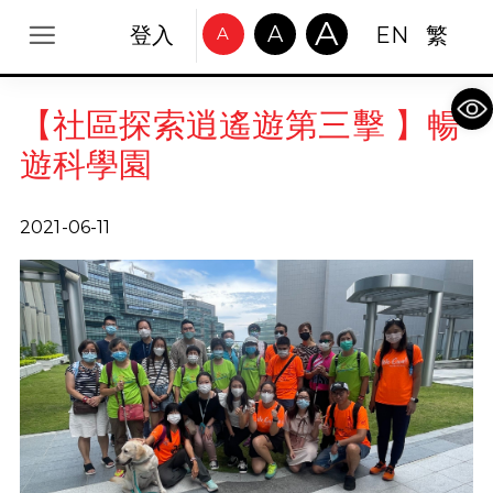
A
A
登入
EN
繁
A
Op
【社區探索逍遙遊第三擊 】暢
遊科學園
2021-06-11