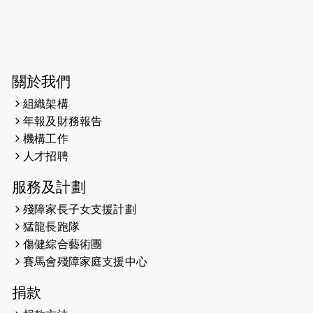
2025-03-31
猛龍慈善跑 2025公開報名名額已滿，
尚餘20個慈善名額報名！！
2025-03-21
《猛龍傳之誰怕誰》微電影首映禮
關於我們
組織架構
2025-02-20
領跑員 李國基 歌曲傳情 引發你既共鳴
年報及財務報告
2025-02-06
運動筆記專訪 挑戰首次於主場跑出
機構工作
Sub3 專訪視障跑手李振輝：「我很
人才招聘
有信心做到！」
服務及計劃
2025-02-05
猛龍視障隊員李振輝將於2月9號渣打
殘障家長子女支援計劃
馬拉松與猛龍國際共融大使Lukas
猛龍長跑隊
Wambua Muteti一同首次挑戰渣打
傷健綜合藝術團
馬拉松sub3的成績！
賽馬會殘障家庭支援中心
2025-01-27
2025盲人觀星傷健黃昏營 X #香港傷
捐款
健共融網絡