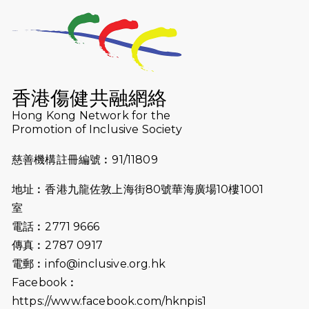
2025-10-23
布達佩斯馬拉松之旅
2025-09-08
渣打香港馬拉松2026 慈善計劃
2025-08-12
Lockton Fearless Dragon Trail
Run 2025
香港傷健共融網絡
Hong Kong Network for the
2025-08-07
諾德 x 猛龍慈善共融音樂夜2025
Promotion of Inclusive Society
2025-07-23
諾德猛龍越野跑2025
慈善機構註冊編號︰91/11809
2025-06-27
🔥熱招中：體育康復及公眾教育助理
地址︰香港九龍佐敦上海街80號華海廣場10樓1001
🌟
室
2025-06-15
猛龍傳之誰怕誰包場｜感謝盛世商龍
電話︰2771 9666
會及愛。匯聚商龍會支持！
傳真︰2787 0917
電郵︰
info@inclusive.org.hk
2025-06-09
《猛龍傳之誰怕誰》電影欣賞 - 感謝
Facebook︰
前香港勞工及福利局局長蕭偉強先
https://www.facebook.com/hknpis1
生，GBS，JP出席