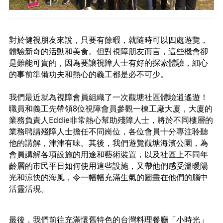
對於健視朋友來說，只要有餘暇，就隨時可以四處遊覽，
體驗新奇的活動和美食。但對視障朋友而言，這些機會卻
是難能可貴的，因為要讓視障人士有好的探索體驗，細心
的事前準備功夫和熱心的義工都是必不可少。
我們最近就為視障會員組織了一次觀塘社區體驗逍遙遊！
職員和義工先帶領8位視障會員參觀一棟工廠大廈，大廈的
業務負責人Eddie非常熱心幫助殘障人士，將於不同樓層的
業務聘請殘障人士擔任不同崗位，各位會員十分專注聆聽
他的講解，津津有味。其後，我們遊覽觀塘海濱公園，為
會員講解各項設施的用途和藝術裝置，以及社區上不同年
齡層的市民平日如何使用這些設施，又帶他們感受溫暖陽
光和涼快的海風，令一幅幅充滿生氣的圖畫在他們的腦中
活靈活現。
最後，我們前往充滿懷舊特色的台灣料理餐廳「小時光」