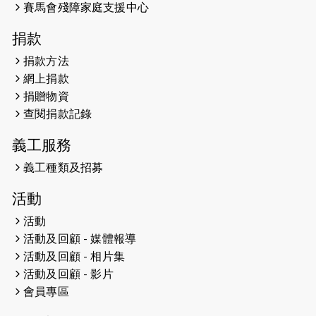
賽馬會殘障家庭支援中心
2025-01-27
2025盲人觀星傷健黃昏營 X #香港傷
捐款
健共融網絡
捐款方法
2024-12-31
撐猛龍跑渣馬 【傷健同心 一起走得更
網上捐款
遠】
捐贈物資
查閱捐款記錄
2024-12-10
聖保羅書院同學會 X #香港傷建共融
網絡 -- 《得寵先生》電影欣賞會兩院
義工服務
滿座！
義工種類及招募
2024-12-01
五百健兒參與「諾德猛龍越野跑
活動
2024」 為傷健、種族、跨代共融拼勁
活動
2024-11-17
猛龍毅行40 - 超越殘障 成就非凡
活動及回顧 - 媒體報導
活動及回顧 - 相片集
2024-10-30
連續第七年獲得 #香港中小型企業總
活動及回顧 - 影片
商會「#友商有良」嘉許計劃的嘉許
會員專區
2024-10-30
連續第七年獲得 #香港中小型企業總