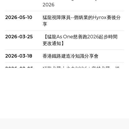
2026
2026-05-10
猛龍視障隊員--鄧炳業的Hyrox賽後分
享
2026-03-25
【猛龍As One慈善跑2026起步時間
更改通知】
2026-03-18
香港鐵路建造冷知識分享會
2026-02-05
猛龍戈壁大步走2026｜穿越戈壁．燃
起不屈之火
2026-01-06
渣馬挑戰: 猛龍「猛將」幪眼跑全馬 |
喚起公眾關注傷健平等參與體育運
動！
2025-12-07
12月7日「諾德猛龍越野跑 2025」順
利舉行