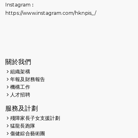
Instagram︰
2025-06-06
《為你喝采陳百強歌迷會》慷慨贊助
https://www.instagram.com/hknpis_/
38張門票欣賞香港中樂團 X 陳百強 —
今宵多珍重音樂會
2025-03-31
猛龍慈善跑 2025公開報名名額已滿，
尚餘20個慈善名額報名！！
2025-03-21
《猛龍傳之誰怕誰》微電影首映禮
關於我們
組織架構
2025-02-20
領跑員 李國基 歌曲傳情 引發你既共鳴
年報及財務報告
2025-02-06
運動筆記專訪 挑戰首次於主場跑出
機構工作
Sub3 專訪視障跑手李振輝：「我很
人才招聘
有信心做到！」
服務及計劃
2025-02-05
猛龍視障隊員李振輝將於2月9號渣打
殘障家長子女支援計劃
馬拉松與猛龍國際共融大使Lukas
猛龍長跑隊
Wambua Muteti一同首次挑戰渣打
傷健綜合藝術團
馬拉松sub3的成績！