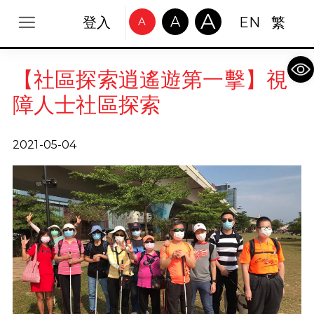
A
A
登入
EN
繁
A
Op
【社區探索逍遙遊第一擊】視
障人士社區探索
2021-05-04