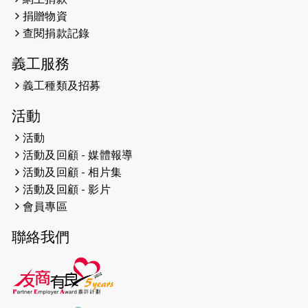
遠】
捐贈物資
查閱捐款記錄
2024-12-10
聖保羅書院同學會 X #香港傷建共融
網絡 -- 《得寵先生》電影欣賞會兩院
義工服務
滿座！
義工種類及招募
2024-12-01
五百健兒參與「諾德猛龍越野跑
活動
2024」 為傷健、種族、跨代共融拼勁
活動
2024-11-17
猛龍毅行40 - 超越殘障 成就非凡
活動及回顧 - 媒體報導
活動及回顧 - 相片集
2024-10-30
連續第七年獲得 #香港中小型企業總
活動及回顧 - 影片
商會「#友商有良」嘉許計劃的嘉許
會員專區
2024-10-30
連續第七年獲得 #香港中小型企業總
聯絡我們
商會「#友商有良」嘉許計劃的嘉許
2024-09-30
港鐵Chill Fun鐵路樂園 邀1.5萬視聽
障等人士入場試玩