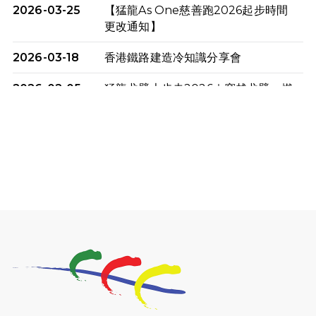
2026-03-25
【猛龍As One慈善跑2026起步時間
更改通知】
2026-03-18
香港鐵路建造冷知識分享會
2026-02-05
猛龍戈壁大步走2026｜穿越戈壁．燃
起不屈之火
2026-01-06
渣馬挑戰: 猛龍「猛將」幪眼跑全馬 |
喚起公眾關注傷健平等參與體育運
動！
2025-12-07
12月7日「諾德猛龍越野跑 2025」順
利舉行
2025-10-23
布達佩斯馬拉松之旅
2025-09-08
渣打香港馬拉松2026 慈善計劃
2025-08-12
Lockton Fearless Dragon Trail