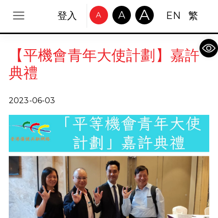
A
A
登入
EN
繁
A
Op
【平機會青年大使計劃】嘉許
典禮
2023-06-03