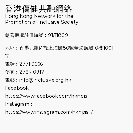
Run 2025
香港傷健共融網絡
Hong Kong Network for the
2025-08-07
諾德 x 猛龍慈善共融音樂夜2025
Promotion of Inclusive Society
2025-07-23
諾德猛龍越野跑2025
慈善機構註冊編號︰91/11809
2025-06-27
🔥熱招中：體育康復及公眾教育助理
地址︰香港九龍佐敦上海街80號華海廣場10樓1001
🌟
室
2025-06-15
猛龍傳之誰怕誰包場｜感謝盛世商龍
電話︰2771 9666
會及愛。匯聚商龍會支持！
傳真︰2787 0917
電郵︰
info@inclusive.org.hk
2025-06-09
《猛龍傳之誰怕誰》電影欣賞 - 感謝
Facebook︰
前香港勞工及福利局局長蕭偉強先
https://www.facebook.com/hknpis1
生，GBS，JP出席
Instagram︰
2025-06-06
《為你喝采陳百強歌迷會》慷慨贊助
https://www.instagram.com/hknpis_/
38張門票欣賞香港中樂團 X 陳百強 —
今宵多珍重音樂會