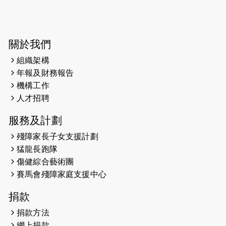
2025-03-31
猛龍慈善跑 2025公開報名名額已滿，
尚餘20個慈善名額報名！！
2025-03-21
《猛龍傳之誰怕誰》微電影首映禮
關於我們
組織架構
2025-02-20
領跑員 李國基 歌曲傳情 引發你既共鳴
年報及財務報告
2025-02-06
運動筆記專訪 挑戰首次於主場跑出
機構工作
Sub3 專訪視障跑手李振輝：「我很
人才招聘
有信心做到！」
服務及計劃
2025-02-05
猛龍視障隊員李振輝將於2月9號渣打
殘障家長子女支援計劃
馬拉松與猛龍國際共融大使Lukas
猛龍長跑隊
Wambua Muteti一同首次挑戰渣打
傷健綜合藝術團
馬拉松sub3的成績！
賽馬會殘障家庭支援中心
2025-01-27
2025盲人觀星傷健黃昏營 X #香港傷
捐款
健共融網絡
捐款方法
2024-12-31
撐猛龍跑渣馬 【傷健同心 一起走得更
網上捐款