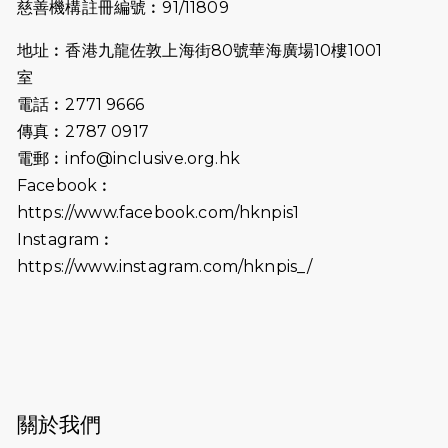
慈善機構註冊編號︰91/11809
2025-06-27
🔥熱招中：體育康復及公眾教育助理
地址︰香港九龍佐敦上海街80號華海廣場10樓1001
🌟
室
2025-06-15
猛龍傳之誰怕誰包場｜感謝盛世商龍
電話︰2771 9666
會及愛。匯聚商龍會支持！
傳真︰2787 0917
電郵︰
info@inclusive.org.hk
2025-06-09
《猛龍傳之誰怕誰》電影欣賞 - 感謝
Facebook︰
前香港勞工及福利局局長蕭偉強先
https://www.facebook.com/hknpis1
生，GBS，JP出席
Instagram︰
2025-06-06
《為你喝采陳百強歌迷會》慷慨贊助
https://www.instagram.com/hknpis_/
38張門票欣賞香港中樂團 X 陳百強 —
今宵多珍重音樂會
2025-03-31
猛龍慈善跑 2025公開報名名額已滿，
尚餘20個慈善名額報名！！
2025-03-21
《猛龍傳之誰怕誰》微電影首映禮
關於我們