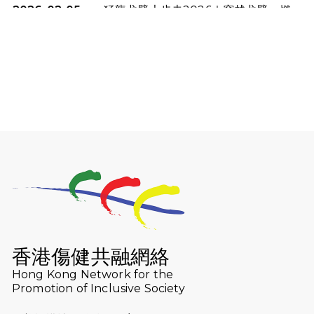
2026-02-05
猛龍戈壁大步走2026｜穿越戈壁．燃
起不屈之火
2026-01-06
渣馬挑戰: 猛龍「猛將」幪眼跑全馬 |
喚起公眾關注傷健平等參與體育運
動！
2025-12-07
12月7日「諾德猛龍越野跑 2025」順
利舉行
2025-10-23
布達佩斯馬拉松之旅
2025-09-08
渣打香港馬拉松2026 慈善計劃
2025-08-12
Lockton Fearless Dragon Trail
Run 2025
香港傷健共融網絡
Hong Kong Network for the
2025-08-07
諾德 x 猛龍慈善共融音樂夜2025
Promotion of Inclusive Society
2025-07-23
諾德猛龍越野跑2025