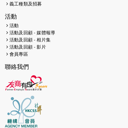
義工種類及招募
2024-12-01
五百健兒參與「諾德猛龍越野跑
活動
2024」 為傷健、種族、跨代共融拼勁
活動
2024-11-17
猛龍毅行40 - 超越殘障 成就非凡
活動及回顧 - 媒體報導
活動及回顧 - 相片集
2024-10-30
連續第七年獲得 #香港中小型企業總
活動及回顧 - 影片
商會「#友商有良」嘉許計劃的嘉許
會員專區
2024-10-30
連續第七年獲得 #香港中小型企業總
聯絡我們
商會「#友商有良」嘉許計劃的嘉許
2024-09-30
港鐵Chill Fun鐵路樂園 邀1.5萬視聽
障等人士入場試玩
2024-09-24
The News from St. Paul's 2023-
2024 is published.
2024-09-19
抽唔到 #渣打馬拉松 唔緊要，猛龍 X
渣打馬拉松慈善計劃報名 2025 幫到