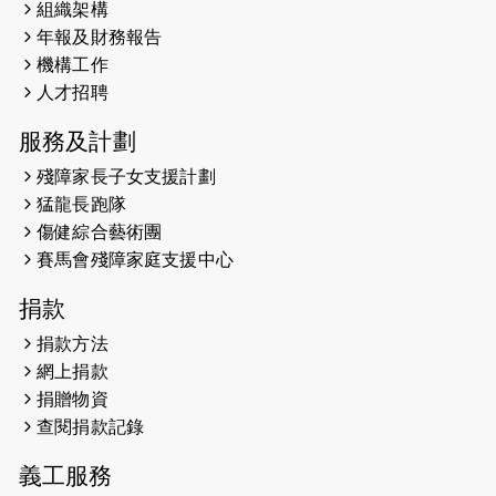
組織架構
2025-02-20
領跑員 李國基 歌曲傳情 引發你既共鳴
年報及財務報告
2025-02-06
運動筆記專訪 挑戰首次於主場跑出
機構工作
Sub3 專訪視障跑手李振輝：「我很
人才招聘
有信心做到！」
服務及計劃
2025-02-05
猛龍視障隊員李振輝將於2月9號渣打
殘障家長子女支援計劃
馬拉松與猛龍國際共融大使Lukas
猛龍長跑隊
Wambua Muteti一同首次挑戰渣打
傷健綜合藝術團
馬拉松sub3的成績！
賽馬會殘障家庭支援中心
2025-01-27
2025盲人觀星傷健黃昏營 X #香港傷
捐款
健共融網絡
捐款方法
2024-12-31
撐猛龍跑渣馬 【傷健同心 一起走得更
網上捐款
遠】
捐贈物資
查閱捐款記錄
2024-12-10
聖保羅書院同學會 X #香港傷建共融
網絡 -- 《得寵先生》電影欣賞會兩院
義工服務
滿座！