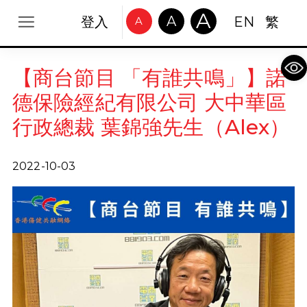
A
A
登入
EN
繁
A
Op
【商台節目 「有誰共鳴」】諾
德保險經紀有限公司 大中華區
行政總裁 葉錦強先生（Alex）
2022-10-03