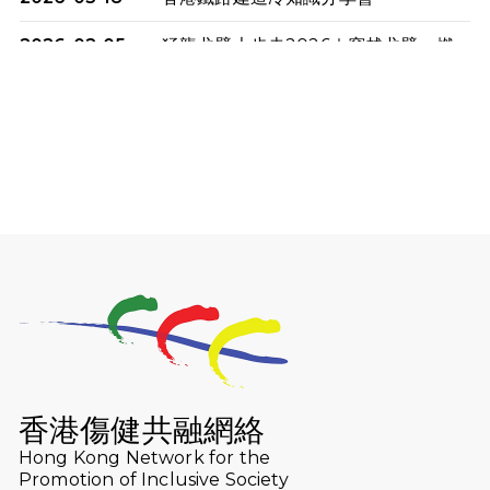
2026-02-05
猛龍戈壁大步走2026｜穿越戈壁．燃
起不屈之火
2026-01-06
渣馬挑戰: 猛龍「猛將」幪眼跑全馬 |
喚起公眾關注傷健平等參與體育運
動！
2025-12-07
12月7日「諾德猛龍越野跑 2025」順
利舉行
2025-10-23
布達佩斯馬拉松之旅
2025-09-08
渣打香港馬拉松2026 慈善計劃
2025-08-12
Lockton Fearless Dragon Trail
Run 2025
香港傷健共融網絡
Hong Kong Network for the
2025-08-07
諾德 x 猛龍慈善共融音樂夜2025
Promotion of Inclusive Society