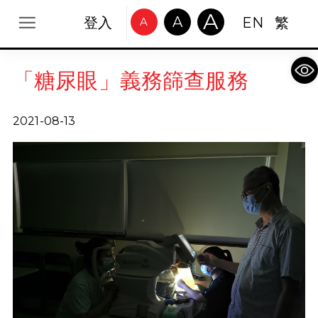
A
A
登入
EN
繁
A
Op
「糖尿眼」義務篩查服務
2021-08-13