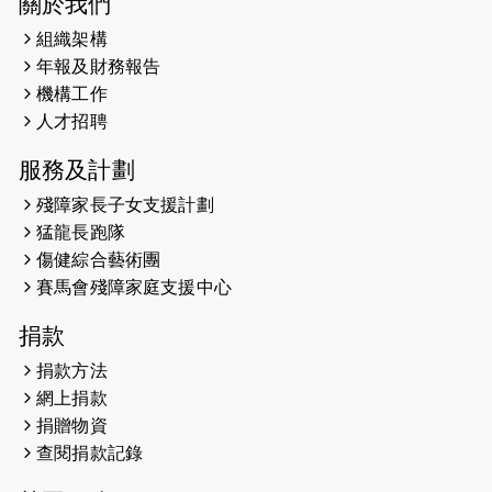
關於我們
組織架構
2025-02-20
領跑員 李國基 歌曲傳情 引發你既共鳴
年報及財務報告
2025-02-06
運動筆記專訪 挑戰首次於主場跑出
機構工作
Sub3 專訪視障跑手李振輝：「我很
人才招聘
有信心做到！」
服務及計劃
2025-02-05
猛龍視障隊員李振輝將於2月9號渣打
殘障家長子女支援計劃
馬拉松與猛龍國際共融大使Lukas
猛龍長跑隊
Wambua Muteti一同首次挑戰渣打
傷健綜合藝術團
馬拉松sub3的成績！
賽馬會殘障家庭支援中心
2025-01-27
2025盲人觀星傷健黃昏營 X #香港傷
捐款
健共融網絡
捐款方法
2024-12-31
撐猛龍跑渣馬 【傷健同心 一起走得更
網上捐款
遠】
捐贈物資
查閱捐款記錄
2024-12-10
聖保羅書院同學會 X #香港傷建共融
網絡 -- 《得寵先生》電影欣賞會兩院