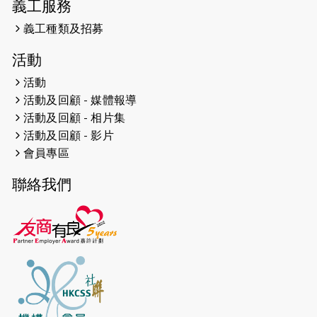
義工服務
滿座！
義工種類及招募
2024-12-01
五百健兒參與「諾德猛龍越野跑
活動
2024」 為傷健、種族、跨代共融拼勁
活動
2024-11-17
猛龍毅行40 - 超越殘障 成就非凡
活動及回顧 - 媒體報導
活動及回顧 - 相片集
2024-10-30
連續第七年獲得 #香港中小型企業總
活動及回顧 - 影片
商會「#友商有良」嘉許計劃的嘉許
會員專區
2024-10-30
連續第七年獲得 #香港中小型企業總
聯絡我們
商會「#友商有良」嘉許計劃的嘉許
2024-09-30
港鐵Chill Fun鐵路樂園 邀1.5萬視聽
障等人士入場試玩
2024-09-24
The News from St. Paul's 2023-
2024 is published.
2024-09-19
抽唔到 #渣打馬拉松 唔緊要，猛龍 X