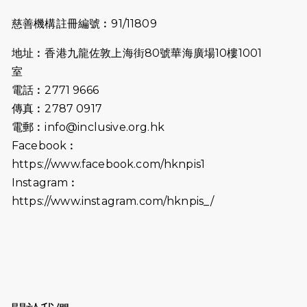
2025-07-23
諾德猛龍越野跑2025
慈善機構註冊編號︰91/11809
2025-06-27
🔥熱招中：體育康復及公眾教育助理
地址︰香港九龍佐敦上海街80號華海廣場10樓1001
🌟
室
2025-06-15
猛龍傳之誰怕誰包場｜感謝盛世商龍
電話︰2771 9666
會及愛。匯聚商龍會支持！
傳真︰2787 0917
電郵︰
info@inclusive.org.hk
2025-06-09
《猛龍傳之誰怕誰》電影欣賞 - 感謝
Facebook︰
前香港勞工及福利局局長蕭偉強先
https://www.facebook.com/hknpis1
生，GBS，JP出席
Instagram︰
2025-06-06
《為你喝采陳百強歌迷會》慷慨贊助
https://www.instagram.com/hknpis_/
38張門票欣賞香港中樂團 X 陳百強 —
今宵多珍重音樂會
2025-03-31
猛龍慈善跑 2025公開報名名額已滿，
尚餘20個慈善名額報名！！
2025-03-21
《猛龍傳之誰怕誰》微電影首映禮