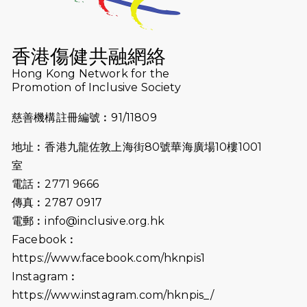
2025-08-12
Lockton Fearless Dragon Trail
Run 2025
香港傷健共融網絡
Hong Kong Network for the
2025-08-07
諾德 x 猛龍慈善共融音樂夜2025
Promotion of Inclusive Society
2025-07-23
諾德猛龍越野跑2025
慈善機構註冊編號︰91/11809
2025-06-27
🔥熱招中：體育康復及公眾教育助理
地址︰香港九龍佐敦上海街80號華海廣場10樓1001
🌟
室
2025-06-15
猛龍傳之誰怕誰包場｜感謝盛世商龍
電話︰2771 9666
會及愛。匯聚商龍會支持！
傳真︰2787 0917
電郵︰
info@inclusive.org.hk
2025-06-09
《猛龍傳之誰怕誰》電影欣賞 - 感謝
Facebook︰
前香港勞工及福利局局長蕭偉強先
https://www.facebook.com/hknpis1
生，GBS，JP出席
Instagram︰
2025-06-06
《為你喝采陳百強歌迷會》慷慨贊助
https://www.instagram.com/hknpis_/
38張門票欣賞香港中樂團 X 陳百強 —