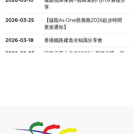
2026-05-10
猛龍視障隊員--鄧炳業的Hyrox賽後分
享
2026-03-25
【猛龍As One慈善跑2026起步時間
更改通知】
2026-03-18
香港鐵路建造冷知識分享會
2026-02-05
猛龍戈壁大步走2026｜穿越戈壁．燃
起不屈之火
2026-01-06
渣馬挑戰: 猛龍「猛將」幪眼跑全馬 |
喚起公眾關注傷健平等參與體育運
動！
2025-12-07
12月7日「諾德猛龍越野跑 2025」順
利舉行
2025-10-23
布達佩斯馬拉松之旅
2025-09-08
渣打香港馬拉松2026 慈善計劃