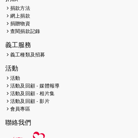
捐款方法
2024-12-31
撐猛龍跑渣馬 【傷健同心 一起走得更
網上捐款
遠】
捐贈物資
查閱捐款記錄
2024-12-10
聖保羅書院同學會 X #香港傷建共融
網絡 -- 《得寵先生》電影欣賞會兩院
義工服務
滿座！
義工種類及招募
2024-12-01
五百健兒參與「諾德猛龍越野跑
活動
2024」 為傷健、種族、跨代共融拼勁
活動
2024-11-17
猛龍毅行40 - 超越殘障 成就非凡
活動及回顧 - 媒體報導
活動及回顧 - 相片集
2024-10-30
連續第七年獲得 #香港中小型企業總
活動及回顧 - 影片
商會「#友商有良」嘉許計劃的嘉許
會員專區
2024-10-30
連續第七年獲得 #香港中小型企業總
聯絡我們
商會「#友商有良」嘉許計劃的嘉許
2024-09-30
港鐵Chill Fun鐵路樂園 邀1.5萬視聽