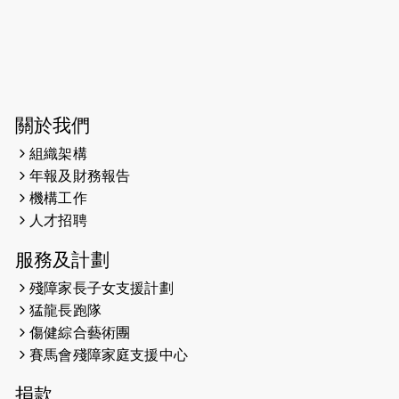
今宵多珍重音樂會
2025-03-31
猛龍慈善跑 2025公開報名名額已滿，
尚餘20個慈善名額報名！！
2025-03-21
《猛龍傳之誰怕誰》微電影首映禮
關於我們
組織架構
2025-02-20
領跑員 李國基 歌曲傳情 引發你既共鳴
年報及財務報告
2025-02-06
運動筆記專訪 挑戰首次於主場跑出
機構工作
Sub3 專訪視障跑手李振輝：「我很
人才招聘
有信心做到！」
服務及計劃
2025-02-05
猛龍視障隊員李振輝將於2月9號渣打
殘障家長子女支援計劃
馬拉松與猛龍國際共融大使Lukas
猛龍長跑隊
Wambua Muteti一同首次挑戰渣打
傷健綜合藝術團
馬拉松sub3的成績！
賽馬會殘障家庭支援中心
2025-01-27
2025盲人觀星傷健黃昏營 X #香港傷
捐款
健共融網絡