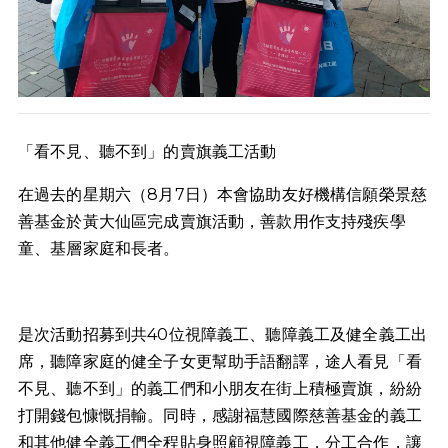
「看不見、聽不到」的賣旗義工活動
在過去的星期六（8月7日）本會協助友好機構信願榮景慈
善基金於黃大仙區完成賣旗活動，善款用作支持殘疾學
童、基層家庭和長者。
是次活動招募到共40位視障義工、聽障義工及健全義工出
席，聽障家庭的健全子女更幫助手語翻譯，途人看見「看
不見、聽不到」的義工們和小朋友在街上積極賣旗，紛紛
打開錢包慷慨捐輸。同時，感謝福慧國際慈善基金的義工
和其他健全義工們全程貼身照顧視障義工，分工合作，讓