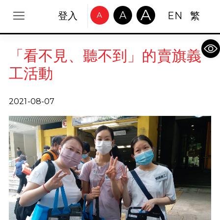
A
A
登入
EN
繁
A
Op
「看不見、聽不到」的賣旗義
工活動
2021-08-07