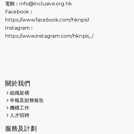
電郵︰
info@inclusive.org.hk
2025-06-09
《猛龍傳之誰怕誰》電影欣賞 - 感謝
Facebook︰
前香港勞工及福利局局長蕭偉強先
https://www.facebook.com/hknpis1
生，GBS，JP出席
Instagram︰
2025-06-06
《為你喝采陳百強歌迷會》慷慨贊助
https://www.instagram.com/hknpis_/
38張門票欣賞香港中樂團 X 陳百強 —
今宵多珍重音樂會
2025-03-31
猛龍慈善跑 2025公開報名名額已滿，
尚餘20個慈善名額報名！！
2025-03-21
《猛龍傳之誰怕誰》微電影首映禮
關於我們
組織架構
2025-02-20
領跑員 李國基 歌曲傳情 引發你既共鳴
年報及財務報告
2025-02-06
運動筆記專訪 挑戰首次於主場跑出
機構工作
Sub3 專訪視障跑手李振輝：「我很
人才招聘
有信心做到！」
服務及計劃
2025-02-05
猛龍視障隊員李振輝將於2月9號渣打