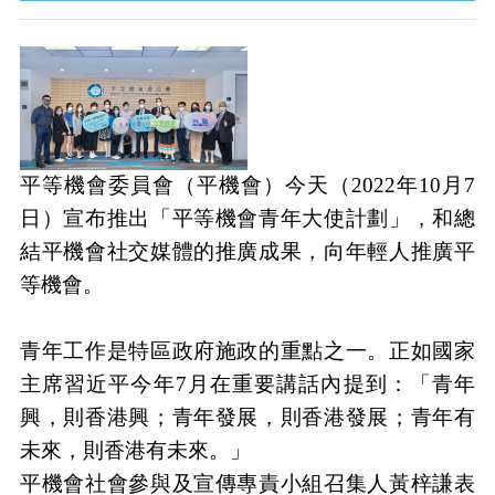
平等機會委員會（平機會）今天（
2022
年
10
月
7
日）宣布推出「平等機會青年大使計劃」，和總
結平機會社交媒體的推廣成果，向年輕人推廣平
等機會。
青年工作是特區政府施政的重點之一。正如國家
主席習近平今年
7
月在重要講話內提到：「青年
興，則香港興；青年發展，則香港發展；青年有
未來，則香港有未來。」
平機會社會參與及宣傳專責小組召集人黃梓謙表