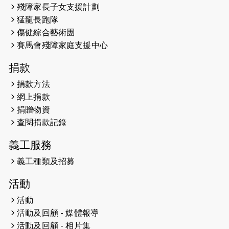
殘障家長子女支援計劃
馬拉松與猛龍國際共融大使Lukas
猛龍長跑隊
Wambua Muteti一同首次挑戰渣打
傷健綜合藝術團
馬拉松sub3的成績！
賽馬會殘障家庭支援中心
2025-01-27
2025盲人觀星傷健黃昏營 X #香港傷
捐款
健共融網絡
捐款方法
2024-12-31
撐猛龍跑渣馬 【傷健同心 一起走得更
網上捐款
遠】
捐贈物資
查閱捐款記錄
2024-12-10
聖保羅書院同學會 X #香港傷建共融
網絡 -- 《得寵先生》電影欣賞會兩院
義工服務
滿座！
義工種類及招募
2024-12-01
五百健兒參與「諾德猛龍越野跑
活動
2024」 為傷健、種族、跨代共融拼勁
活動
2024-11-17
猛龍毅行40 - 超越殘障 成就非凡
活動及回顧 - 媒體報導
活動及回顧 - 相片集
2024-10-30
連續第七年獲得 #香港中小型企業總