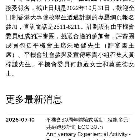
接受報名，截止日期是
2022
年
10
月
31
日，歡迎全
日制香港大專院校學生透過
計劃的專屬網頁
報名
參加，查詢電話是
2511-8211
。計劃設有由平機會
委員組成的評審團，挑選合適的參加者，評審團
成員包括平機會主席朱敏健先生（評審團主
席）、平機會社會參與及宣傳專責小組召集人黃
梓謙先生、平機會委員何超蕸女士和蔡懿德女
士。
更多最新消息
2026-07-10
平機會30周年體驗式活動 - 猛龍多元
共融跑步計劃 EOC 30th
Anniversary Experiential Activity -