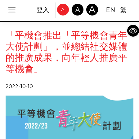
A
A
登入
EN
繁
A
Op
「平機會推出「平等機會青年
大使計劃」，並總結社交媒體
的推廣成果，向年輕人推廣平
等機會」
2022-10-10