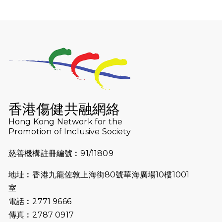
2025-12-07
12月7日「諾德猛龍越野跑 2025」順
利舉行
2025-10-23
布達佩斯馬拉松之旅
2025-09-08
渣打香港馬拉松2026 慈善計劃
2025-08-12
Lockton Fearless Dragon Trail
Run 2025
香港傷健共融網絡
Hong Kong Network for the
2025-08-07
諾德 x 猛龍慈善共融音樂夜2025
Promotion of Inclusive Society
2025-07-23
諾德猛龍越野跑2025
慈善機構註冊編號︰91/11809
2025-06-27
🔥熱招中：體育康復及公眾教育助理
地址︰香港九龍佐敦上海街80號華海廣場10樓1001
🌟
室
2025-06-15
猛龍傳之誰怕誰包場｜感謝盛世商龍
電話︰2771 9666
會及愛。匯聚商龍會支持！
傳真︰2787 0917