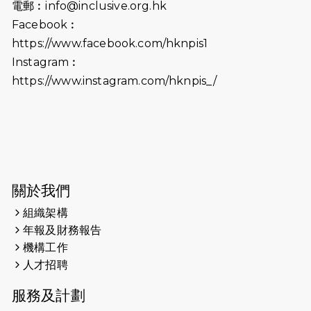
電郵︰
info@inclusive.org.hk
2025-06-09
《猛龍傳之誰怕誰》電影欣賞 - 感謝
Facebook︰
前香港勞工及福利局局長蕭偉強先
https://www.facebook.com/hknpis1
生，GBS，JP出席
Instagram︰
2025-06-06
《為你喝采陳百強歌迷會》慷慨贊助
https://www.instagram.com/hknpis_/
38張門票欣賞香港中樂團 X 陳百強 —
今宵多珍重音樂會
2025-03-31
猛龍慈善跑 2025公開報名名額已滿，
尚餘20個慈善名額報名！！
2025-03-21
《猛龍傳之誰怕誰》微電影首映禮
關於我們
組織架構
2025-02-20
領跑員 李國基 歌曲傳情 引發你既共鳴
年報及財務報告
2025-02-06
運動筆記專訪 挑戰首次於主場跑出
機構工作
Sub3 專訪視障跑手李振輝：「我很
人才招聘
有信心做到！」
服務及計劃
2025-02-05
猛龍視障隊員李振輝將於2月9號渣打