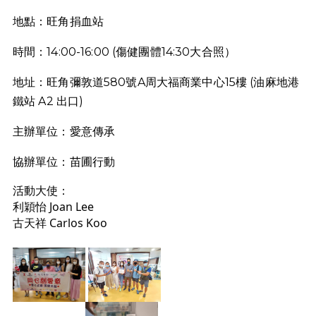
地點：旺角捐血站
時間：14:00-16:00 (傷健團體14:30大合照）
地址：旺角彌敦道580號A周大福商業中心15樓
(油麻地港
鐵站 A2 出口)
主辦單位：愛意傳承
協辦單位：苗圃行動
活動大使： 
利穎怡 Joan Lee
古天祥 Carlos Koo