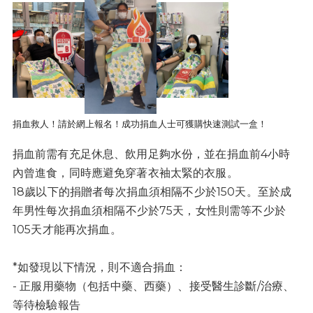
捐血救人！請於網上報名！
成功捐血人士可獲購快速測試一盒！
捐血前需有充足休息、飲用足夠水份，並在捐血前4小時
內曾進食，同時應避免穿著衣袖太緊的衣服。
18歲以下的捐贈者每次捐血須相隔不少於150天。至於成
年男性每次捐血須相隔不少於75天，女性則需等不少於
105天才能再次捐血。
*如發現以下情況，則不適合捐血：
- 正服用藥物（包括中藥、西藥）、接受醫生診斷/治療、
等待檢驗報告