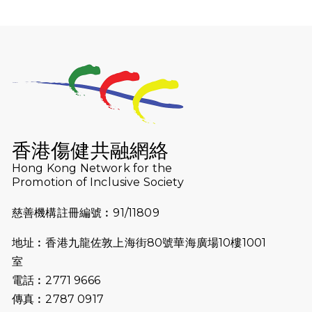
2025-12-07
12月7日「諾德猛龍越野跑 2025」順
利舉行
2025-10-23
布達佩斯馬拉松之旅
2025-09-08
渣打香港馬拉松2026 慈善計劃
2025-08-12
Lockton Fearless Dragon Trail
Run 2025
香港傷健共融網絡
Hong Kong Network for the
2025-08-07
諾德 x 猛龍慈善共融音樂夜2025
Promotion of Inclusive Society
2025-07-23
諾德猛龍越野跑2025
慈善機構註冊編號︰91/11809
2025-06-27
🔥熱招中：體育康復及公眾教育助理
地址︰香港九龍佐敦上海街80號華海廣場10樓1001
🌟
室
2025-06-15
猛龍傳之誰怕誰包場｜感謝盛世商龍
電話︰2771 9666
會及愛。匯聚商龍會支持！
傳真︰2787 0917