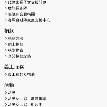
殘障家長子女支援計劃
馬拉松與猛龍國際共融大使Lukas
猛龍長跑隊
Wambua Muteti一同首次挑戰渣打
傷健綜合藝術團
馬拉松sub3的成績！
賽馬會殘障家庭支援中心
2025-01-27
2025盲人觀星傷健黃昏營 X #香港傷
捐款
健共融網絡
捐款方法
2024-12-31
撐猛龍跑渣馬 【傷健同心 一起走得更
網上捐款
遠】
捐贈物資
查閱捐款記錄
2024-12-10
聖保羅書院同學會 X #香港傷建共融
網絡 -- 《得寵先生》電影欣賞會兩院
義工服務
滿座！
義工種類及招募
2024-12-01
五百健兒參與「諾德猛龍越野跑
活動
2024」 為傷健、種族、跨代共融拼勁
活動
2024-11-17
猛龍毅行40 - 超越殘障 成就非凡
活動及回顧 - 媒體報導
活動及回顧 - 相片集
2024-10-30
連續第七年獲得 #香港中小型企業總