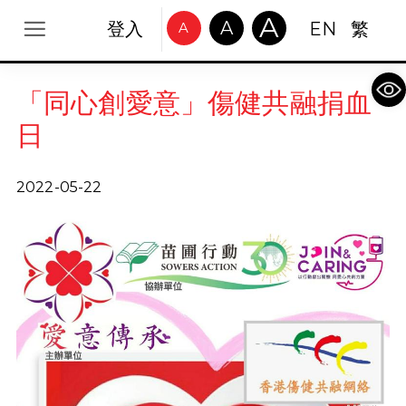
A
A
登入
EN
繁
A
Op
「同心創愛意」傷健共融捐血
日
2022-05-22