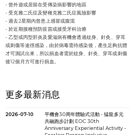
- 曾外遊或居留在受傳染病影響的地區
- 受克雅二氏症及變種克雅二氏症風險影響
- 過去2星期內曾患上感冒或腹瀉
- 於近期接種預防疫苗或接受牙科治療
- 乙型或丙型肝炎及愛滋病有機會透過紋身、針灸、穿耳
或刺傷等途徑感染，由於病毒需待感染後，產生足夠抗體
才可測試出來，所以捐血者需於紋身、針灸、穿耳或刺傷
後12個月方可進行捐血。
更多最新消息
2026-07-10
平機會30周年體驗式活動 - 猛龍多元
共融跑步計劃 EOC 30th
Anniversary Experiential Activity -