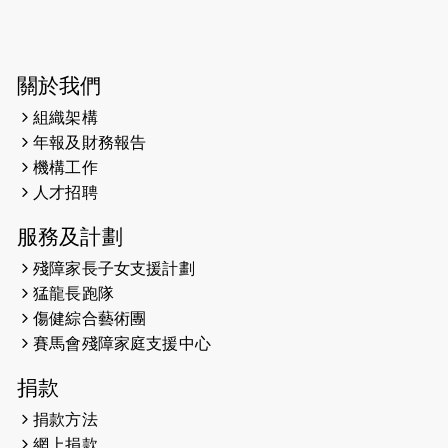
2025-03-31
猛龍慈善跑 2025公開報名名額已滿，
尚餘20個慈善名額報名！！
2025-03-21
《猛龍傳之誰怕誰》微電影首映禮
關於我們
組織架構
2025-02-20
領跑員 李國基 歌曲傳情 引發你既共鳴
年報及財務報告
2025-02-06
運動筆記專訪 挑戰首次於主場跑出
機構工作
Sub3 專訪視障跑手李振輝：「我很
人才招聘
有信心做到！」
服務及計劃
2025-02-05
猛龍視障隊員李振輝將於2月9號渣打
殘障家長子女支援計劃
馬拉松與猛龍國際共融大使Lukas
猛龍長跑隊
Wambua Muteti一同首次挑戰渣打
傷健綜合藝術團
馬拉松sub3的成績！
賽馬會殘障家庭支援中心
2025-01-27
2025盲人觀星傷健黃昏營 X #香港傷
捐款
健共融網絡
捐款方法
2024-12-31
撐猛龍跑渣馬 【傷健同心 一起走得更
網上捐款