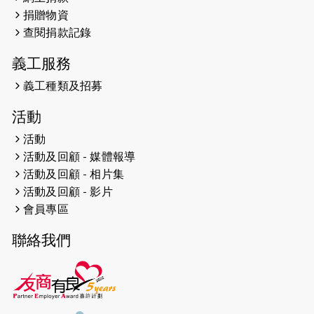
遠】
捐贈物資
查閱捐款記錄
2024-12-10
聖保羅書院同學會 X #香港傷建共融
網絡 -- 《得寵先生》電影欣賞會兩院
義工服務
滿座！
義工種類及招募
2024-12-01
五百健兒參與「諾德猛龍越野跑
活動
2024」 為傷健、種族、跨代共融拼勁
活動
2024-11-17
猛龍毅行40 - 超越殘障 成就非凡
活動及回顧 - 媒體報導
活動及回顧 - 相片集
2024-10-30
連續第七年獲得 #香港中小型企業總
活動及回顧 - 影片
商會「#友商有良」嘉許計劃的嘉許
會員專區
2024-10-30
連續第七年獲得 #香港中小型企業總
聯絡我們
商會「#友商有良」嘉許計劃的嘉許
2024-09-30
港鐵Chill Fun鐵路樂園 邀1.5萬視聽
障等人士入場試玩