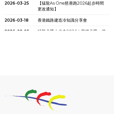
2026-03-25
【猛龍As One慈善跑2026起步時間
更改通知】
2026-03-18
香港鐵路建造冷知識分享會
2026-02-05
猛龍戈壁大步走2026｜穿越戈壁．燃
起不屈之火
2026-01-06
渣馬挑戰: 猛龍「猛將」幪眼跑全馬 |
喚起公眾關注傷健平等參與體育運
動！
2025-12-07
12月7日「諾德猛龍越野跑 2025」順
利舉行
2025-10-23
布達佩斯馬拉松之旅
2025-09-08
渣打香港馬拉松2026 慈善計劃
2025-08-12
Lockton Fearless Dragon Trail