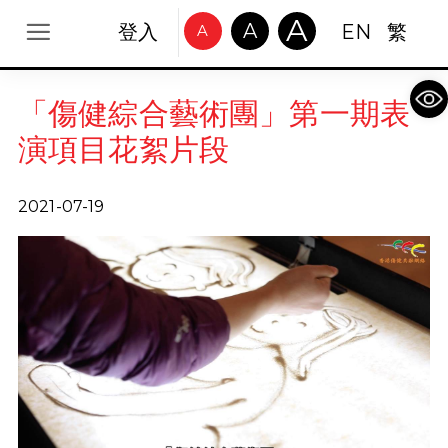
A
A
登入
EN
繁
A
Op
「傷健綜合藝術團」第一期表
演項目花絮片段
2021-07-19