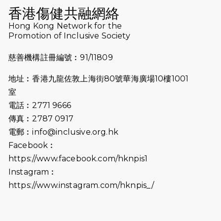
Run 2025
香港傷健共融網絡
Hong Kong Network for the
2025-08-07
諾德 x 猛龍慈善共融音樂夜2025
Promotion of Inclusive Society
2025-07-23
諾德猛龍越野跑2025
慈善機構註冊編號︰91/11809
2025-06-27
🔥熱招中：體育康復及公眾教育助理
地址︰香港九龍佐敦上海街80號華海廣場10樓1001
🌟
室
2025-06-15
猛龍傳之誰怕誰包場｜感謝盛世商龍
電話︰2771 9666
會及愛。匯聚商龍會支持！
傳真︰2787 0917
電郵︰
info@inclusive.org.hk
2025-06-09
《猛龍傳之誰怕誰》電影欣賞 - 感謝
Facebook︰
前香港勞工及福利局局長蕭偉強先
https://www.facebook.com/hknpis1
生，GBS，JP出席
Instagram︰
2025-06-06
《為你喝采陳百強歌迷會》慷慨贊助
https://www.instagram.com/hknpis_/
38張門票欣賞香港中樂團 X 陳百強 —
今宵多珍重音樂會