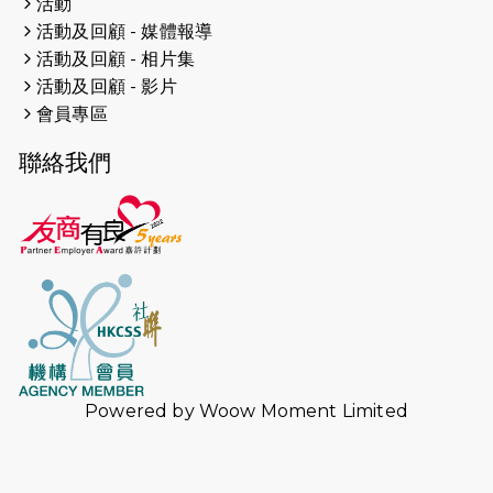
活動
2024-11-17
猛龍毅行40 - 超越殘障 成就非凡
活動及回顧 - 媒體報導
活動及回顧 - 相片集
2024-10-30
連續第七年獲得 #香港中小型企業總
活動及回顧 - 影片
商會「#友商有良」嘉許計劃的嘉許
會員專區
2024-10-30
連續第七年獲得 #香港中小型企業總
聯絡我們
商會「#友商有良」嘉許計劃的嘉許
2024-09-30
港鐵Chill Fun鐵路樂園 邀1.5萬視聽
障等人士入場試玩
2024-09-24
The News from St. Paul's 2023-
2024 is published.
2024-09-19
抽唔到 #渣打馬拉松 唔緊要，猛龍 X
渣打馬拉松慈善計劃報名 2025 幫到
你！ （尚餘全馬名額）
Powered by
Woow Moment Limited
2024-09-10
中秋月餅捐贈