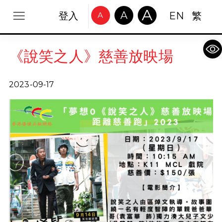
A
A
登入
EN
繁
A
Op
《說笑之人》慈善放映場
2023-09-17