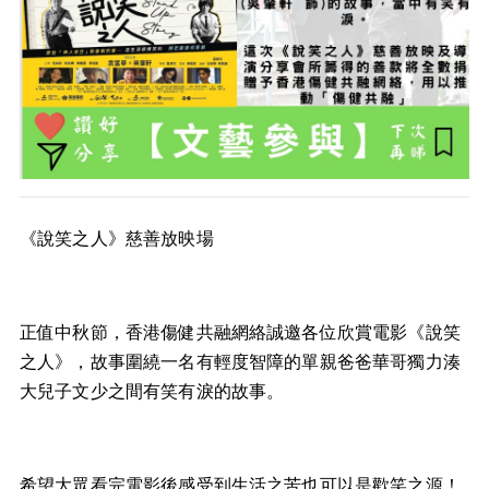
《說笑之人》慈善放映場
正值中秋節，香港傷健共融網絡誠邀各位欣賞電影《說笑
之人》，故事圍繞一名有輕度智障的單親爸爸華哥獨力湊
大兒子文少之間有笑有淚的故事。
希望大眾看完電影後感受到生活之苦也可以是歡笑之源！