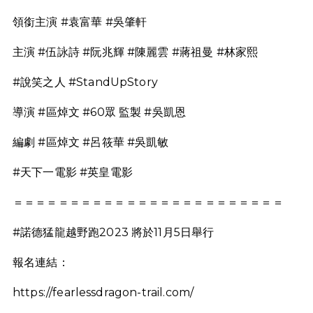
領銜主演 #袁富華 #吳肇軒
主演 #伍詠詩 #阮兆輝 #陳麗雲 #蔣祖曼 #林家熙
#說笑之人 #StandUpStory
導演 #區焯文 #60眾 監製 #吳凱恩
編劇 #區焯文 #呂筱華 #吳凱敏
#天下一電影 #英皇電影
＝＝＝＝＝＝＝＝＝＝＝＝＝＝＝＝＝＝＝＝＝＝＝＝
#諾德猛龍越野跑2023 將於11月5日舉行
報名連結：
https://fearlessdragon-trail.com/