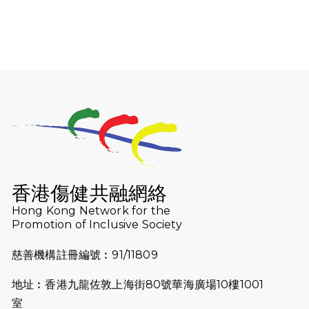
喚起公眾關注傷健平等參與體育運
動！
2025-12-07
12月7日「諾德猛龍越野跑 2025」順
利舉行
2025-10-23
布達佩斯馬拉松之旅
2025-09-08
渣打香港馬拉松2026 慈善計劃
2025-08-12
Lockton Fearless Dragon Trail
Run 2025
香港傷健共融網絡
Hong Kong Network for the
2025-08-07
諾德 x 猛龍慈善共融音樂夜2025
Promotion of Inclusive Society
2025-07-23
諾德猛龍越野跑2025
慈善機構註冊編號︰91/11809
2025-06-27
🔥熱招中：體育康復及公眾教育助理
地址︰香港九龍佐敦上海街80號華海廣場10樓1001
🌟
室