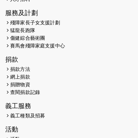
有信心做到！」
服務及計劃
2025-02-05
猛龍視障隊員李振輝將於2月9號渣打
殘障家長子女支援計劃
馬拉松與猛龍國際共融大使Lukas
猛龍長跑隊
Wambua Muteti一同首次挑戰渣打
傷健綜合藝術團
馬拉松sub3的成績！
賽馬會殘障家庭支援中心
2025-01-27
2025盲人觀星傷健黃昏營 X #香港傷
捐款
健共融網絡
捐款方法
2024-12-31
撐猛龍跑渣馬 【傷健同心 一起走得更
網上捐款
遠】
捐贈物資
查閱捐款記錄
2024-12-10
聖保羅書院同學會 X #香港傷建共融
網絡 -- 《得寵先生》電影欣賞會兩院
義工服務
滿座！
義工種類及招募
2024-12-01
五百健兒參與「諾德猛龍越野跑
活動
2024」 為傷健、種族、跨代共融拼勁