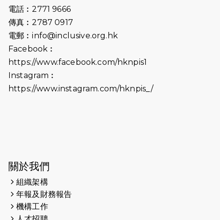
2025-06-15
猛龍傳之誰怕誰包場｜感謝盛世商龍
電話︰2771 9666
會及愛。匯聚商龍會支持！
傳真︰2787 0917
電郵︰
info@inclusive.org.hk
2025-06-09
《猛龍傳之誰怕誰》電影欣賞 - 感謝
Facebook︰
前香港勞工及福利局局長蕭偉強先
https://www.facebook.com/hknpis1
生，GBS，JP出席
Instagram︰
2025-06-06
《為你喝采陳百強歌迷會》慷慨贊助
https://www.instagram.com/hknpis_/
38張門票欣賞香港中樂團 X 陳百強 —
今宵多珍重音樂會
2025-03-31
猛龍慈善跑 2025公開報名名額已滿，
尚餘20個慈善名額報名！！
2025-03-21
《猛龍傳之誰怕誰》微電影首映禮
關於我們
組織架構
2025-02-20
領跑員 李國基 歌曲傳情 引發你既共鳴
年報及財務報告
2025-02-06
運動筆記專訪 挑戰首次於主場跑出
機構工作
Sub3 專訪視障跑手李振輝：「我很
人才招聘