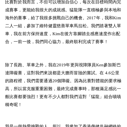
比賽對於我而言，不但可以增加自信心，每次在目標時間內完
成賽事，更能給我很大的成就感。猛龍隊一直積極參與本地和
海外的賽事，給了我很多挑戰自己的機會。2017年，我和Kim
二人一組，參加了維特健靈慈善單車馬拉松。我們踏著雙人單
車，我在前方保持速度，Kim在後方靠腳踏去感應速度作出配
合，一前一後，我們同心協力，最終順利完成了賽事！
除了長跑、單車之外，我在2019年更與視障隊員Ken參加斯巴
達障礙賽，這對我們來說都是大膽而冒險的嘗試。在 4.6公里
的路程裡，我們需要通過20個障礙。因為比賽對體能的要求極
高，所以當克服重重困難，最終完成賽事時，那種滿足感比一
般比賽都要強烈！更有不少人都對我們這對「猛龍」組合嘖嘖
稱奇呢！
我是一個熱愛挑戰的人。所以，我參加了香港傷健共融網絡的