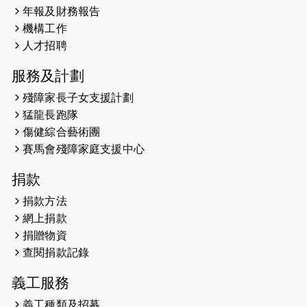
年報及財務報告
2025-02-06
運動筆記專訪 挑戰首次於主場跑出
機構工作
Sub3 專訪視障跑手李振輝：「我很
人才招聘
有信心做到！」
服務及計劃
2025-02-05
猛龍視障隊員李振輝將於2月9號渣打
殘障家長子女支援計劃
馬拉松與猛龍國際共融大使Lukas
猛龍長跑隊
Wambua Muteti一同首次挑戰渣打
傷健綜合藝術團
馬拉松sub3的成績！
賽馬會殘障家庭支援中心
2025-01-27
2025盲人觀星傷健黃昏營 X #香港傷
捐款
健共融網絡
捐款方法
2024-12-31
撐猛龍跑渣馬 【傷健同心 一起走得更
網上捐款
遠】
捐贈物資
查閱捐款記錄
2024-12-10
聖保羅書院同學會 X #香港傷建共融
網絡 -- 《得寵先生》電影欣賞會兩院
義工服務
滿座！
義工種類及招募