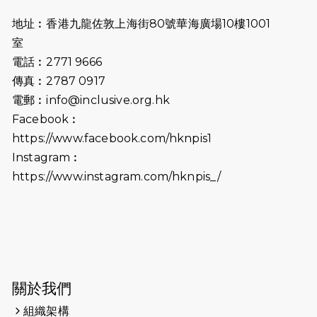
2025-06-27
🔥熱招中：體育康復及公眾教育助理
地址︰香港九龍佐敦上海街80號華海廣場10樓1001
🌟
室
2025-06-15
猛龍傳之誰怕誰包場｜感謝盛世商龍
電話︰2771 9666
會及愛。匯聚商龍會支持！
傳真︰2787 0917
電郵︰
info@inclusive.org.hk
2025-06-09
《猛龍傳之誰怕誰》電影欣賞 - 感謝
Facebook︰
前香港勞工及福利局局長蕭偉強先
https://www.facebook.com/hknpis1
生，GBS，JP出席
Instagram︰
2025-06-06
《為你喝采陳百強歌迷會》慷慨贊助
https://www.instagram.com/hknpis_/
38張門票欣賞香港中樂團 X 陳百強 —
今宵多珍重音樂會
2025-03-31
猛龍慈善跑 2025公開報名名額已滿，
尚餘20個慈善名額報名！！
2025-03-21
《猛龍傳之誰怕誰》微電影首映禮
關於我們
組織架構
2025-02-20
領跑員 李國基 歌曲傳情 引發你既共鳴