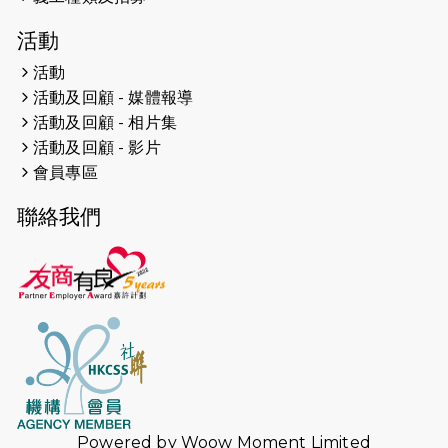
2024-12-01
五百健兒參與「諾德猛龍越野跑
活動
2024」 為傷健、種族、跨代共融拼勁
活動
2024-11-17
猛龍毅行40 - 超越殘障 成就非凡
活動及回顧 - 媒體報導
活動及回顧 - 相片集
2024-10-30
連續第七年獲得 #香港中小型企業總
活動及回顧 - 影片
商會「#友商有良」嘉許計劃的嘉許
會員專區
2024-10-30
連續第七年獲得 #香港中小型企業總
聯絡我們
商會「#友商有良」嘉許計劃的嘉許
2024-09-30
港鐵Chill Fun鐵路樂園 邀1.5萬視聽
障等人士入場試玩
2024-09-24
The News from St. Paul's 2023-
2024 is published.
2024-09-19
抽唔到 #渣打馬拉松 唔緊要，猛龍 X
渣打馬拉松慈善計劃報名 2025 幫到
你！ （尚餘全馬名額）
Powered by
Woow Moment Limited