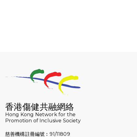
起不屈之火
2026-01-06
渣馬挑戰: 猛龍「猛將」幪眼跑全馬 |
喚起公眾關注傷健平等參與體育運
動！
2025-12-07
12月7日「諾德猛龍越野跑 2025」順
利舉行
2025-10-23
布達佩斯馬拉松之旅
2025-09-08
渣打香港馬拉松2026 慈善計劃
2025-08-12
Lockton Fearless Dragon Trail
Run 2025
香港傷健共融網絡
Hong Kong Network for the
2025-08-07
諾德 x 猛龍慈善共融音樂夜2025
Promotion of Inclusive Society
2025-07-23
諾德猛龍越野跑2025
慈善機構註冊編號︰91/11809