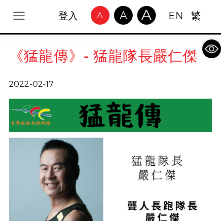
A
A
登入
EN
繁
A
Op
《猛龍傳》- 猛龍隊長嚴仁傑
2022-02-17