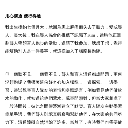
用心溝通 便行得通
我出生後約七個月大，就因為患上麻疹而失去了聽力，變成聾
人。長大後，我在聾人協會的推薦下認識了Kim，當時他正籌
劃聾人帶領盲人跑步的活動，邀請了我參加。我想了想，覺得
能幫助別人是一件美事，就這樣加入了猛龍長跑隊。
但一個聽不見、一個看不見，聾人和盲人溝通都成問題，更何
況領跑呢？我帶著這份好奇心加入猛龍，一邊探索、一邊學
習，嘗試觀察盲人隊友的表情和身體語言，例如看見他們做飲
水的動作，就知道給他們遞水。萬事開頭難，但當大家相處了
一段時間後，彼此之間便逐漸建立了默契。盲人隊友主動學習
簡單手語，我們聾人則認真觀察和幫助他們，在大家的共同努
力下，溝通障礙自然消除了許多。當然了，有時我們也需要健