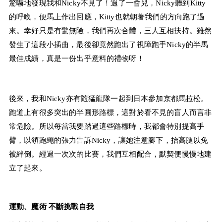
驚嚇地發現我和Nicky不見了！過了一會兒，Nicky聽到Kitty
的呼喚，便馬上作出回應，Kitty也就朝著我們的方向跑了過
來。幸好只是有驚無險，我們再次合體，三人互相扶持。雖然
發生了這段小插曲，最後卻竟然跑出了視障跑手Nicky的半馬
最佳成績，真是一份出乎意料的禮物呀！
後來，我和Nicky亦有隨猛龍隊一起到日本參加京都馬拉松。
跑道上有很多突出的半圓形路標，這對於看不見的盲人而言非
常危險。所以每當我要踏過這些路標時，我都會特別提高手
臂，以領跑繩的張力告訴Nicky，讓她注意腳下，抬高腿以免
被絆倒。經過一次次的比賽，我們互相配合，默契便慢慢地建
立了起來。
運動、魔術 不斷挑戰自我