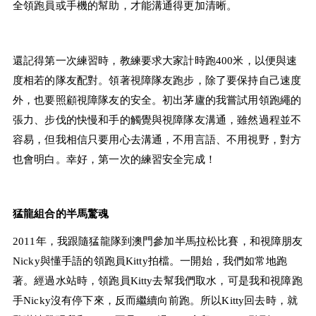
全領跑員或手機的幫助，才能溝通得更加清晰。
還記得第一次練習時，教練要求大家計時跑400米，以便與速
度相若的隊友配對。領著視障隊友跑步，除了要保持自己速度
外，也要照顧視障隊友的安全。初出茅廬的我嘗試用領跑繩的
張力、步伐的快慢和手的觸覺與視障隊友溝通，雖然過程並不
容易，但我相信只要用心去溝通，不用言語、不用視野，對方
也會明白。幸好，第一次的練習安全完成！
猛龍組合的半馬驚魂
2011年，我跟隨猛龍隊到澳門參加半馬拉松比賽，和視障朋友
Nicky與懂手語的領跑員Kitty拍檔。一開始，我們如常地跑
著。經過水站時，領跑員Kitty去幫我們取水，可是我和視障跑
手Nicky沒有停下來，反而繼續向前跑。所以Kitty回去時，就