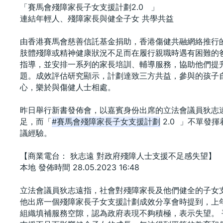
「賽馬會殘障家長子女支援計劃2.0   」
連結年輕人、殘障家長與健全子女 共學共益
由香港賽馬會慈善信託基金捐助，香港傷健共融網絡推行的
肢體殘障或精神健康狀況不足而在履行親職時遇有困難的
指導，並安排一系列的家長培訓、輔導服務，協助他們提
題。成效評估研究顯示，計劃達致三方共益，參與的孩子
心，樂於與傷健人士相處。
昨日舉行新書發佈會，以嘉賓身份出席的立法會議員狄志
足，而「
#賽馬會殘障家長子女支援計劃
 2.0  」不
議經驗。
【商業電台： 狄志遠 對政府殘障人士支援不足感失望】
本地 發佈時間 28.05.2023 16:48
立法會議員狄志遠指，社會對殘障家長及他們健全的子女
他出席一個殘障家長子女支援計劃成效分享會時提到，上
組織填補服務空隙，認為政府表現不夠積極，表示失望。