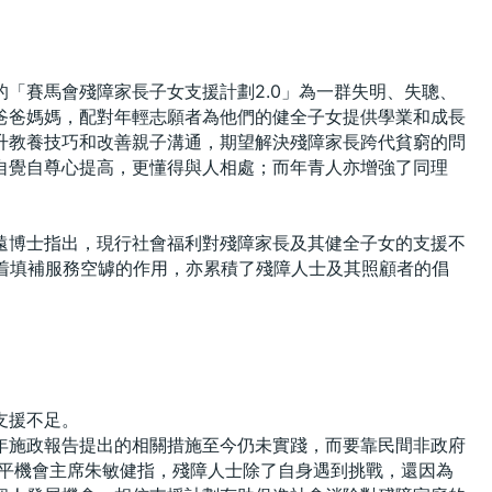
「賽馬會殘障家長子女支援計劃2.0」為一群失明、失聰、
爸爸媽媽，配對年輕志願者為他們的健全子女提供學業和成長
升教養技巧和改善親子溝通，期望解決殘障家長跨代貧窮的問
自覺自尊心提高，更懂得與人相處；而年青人亦增強了同理
遠博士指出，現行社會福利對殘障家長及其健全子女的支援不
單發揮着填補服務空罅的作用，亦累積了殘障人士及其照顧者的倡
支援不足。
年施政報告提出的相關措施至今仍未實踐，而要靠民間非政府
 平機會主席朱敏健指，殘障人士除了自身遇到挑戰，還因為