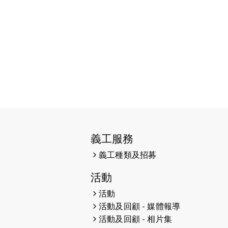
38張門票欣賞香港中樂團 X 陳百強
— 今宵多珍重音樂會
2025-03-31
猛龍慈善跑 2025公開報名名額已
滿，尚餘20個慈善名額報名！！
2025-03-21
《猛龍傳之誰怕誰》微電影首映禮
2025-02-20
領跑員 李國基 歌曲傳情 引發你既共
鳴
2025-02-06
運動筆記專訪 挑戰首次於主場跑出
義工服務
Sub3 專訪視障跑手李振輝：「我很
有信心做到！」
義工種類及招募
2025-02-05
猛龍視障隊員李振輝將於2月9號渣
活動
打馬拉松與猛龍國際共融大使Lukas
活動
Wambua Muteti一同首次挑戰渣
活動及回顧 - 媒體報導
打馬拉松sub3的成績！
活動及回顧 - 相片集