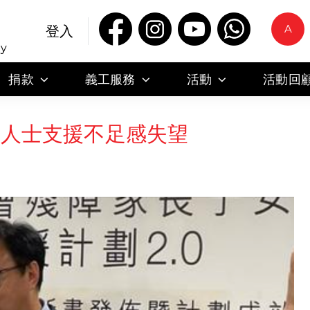
A
登入
ty
捐款
義工服務
活動
活動回
障人士支援不足感失望