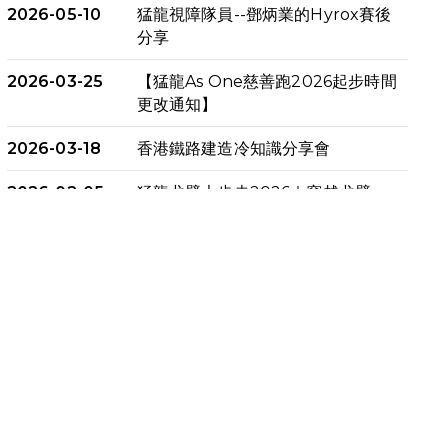
2026-05-10
猛龍視障隊員--鄧炳業的Hyrox賽後
分享
2026-03-25
【猛龍As One慈善跑2026起步時間
更改通知】
2026-03-18
香港鐵路建造冷知識分享會
2026-02-05
猛龍戈壁大步走2026｜穿越戈壁．
燃起不屈之火
2026-01-06
渣馬挑戰: 猛龍「猛將」幪眼跑全馬 |
喚起公眾關注傷健平等參與體育運
動！
2025-12-07
12月7日「諾德猛龍越野跑 2025」
順利舉行
2025-10-23
布達佩斯馬拉松之旅