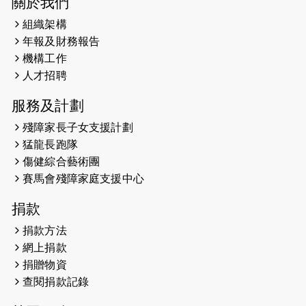
關於我們
組織架構
2024-01-01
昇華而實 —— 無論難易，重要的是經
年報及財務報告
歷。
機構工作
2023-11-28
#米紙| 突患視網膜病變致後天失明
人才招聘
服務及計劃
2023-09-30
太平山頂躍動山嶺國慶跑 傳達社會
共融理念 港聞 2023.09.30 金金
殘障家長子女支援計劃
猛龍長跑隊
2023-06-28
香港電台第五台 - 繽紛旅程
傷健綜合藝術團
賽馬會殘障家庭支援中心
2023-06-15
RTHK 香港電台-凝聚香港：第二百五
十八集 殘障家長子女支援計劃
捐款
2023-06-07
殘障家長子女支援計劃2.0│三方共益
捐款方法
親子相親相愛 年青人增同理心
網上捐款
捐贈物資
2023-06-01
【#色彩人生】「我失去了視力，但不
查閱捐款記錄
會失去視野。」