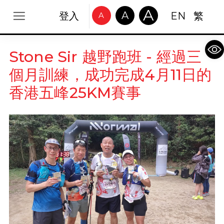
A
A
登入
EN
繁
A
Op
Stone Sir 越野跑班 - 經過三
個月訓練，成功完成4月11日的
香港五峰25KM賽事