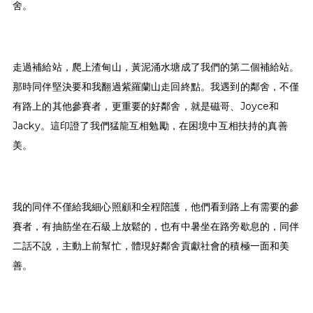
舍。
走過補給站，爬上渣甸山，黃泥涌水塘成了我們的第二個補給站。
那時同伴堅決要和我翻過紫羅蘭山走回終點。我遇到的鄰舍，不僅
有路上的其他參賽者，更重要的好鄰舍，就是磁哥、Joyce和
Jacky。這印證了我們猛龍互相勉勵，在困境中互相扶持的真善
美。
我的同伴不僅給我細心照顧和全程陪護，他們看到路上有需要的參
賽者，有抽筋坐在石級上放鬆的，也有中暑坐在路旁歇息的，同伴
二話不說，主動上前幫忙，體現好鄰舍貢獻社會的積極一面和美
善。