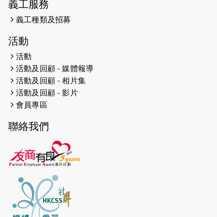
義工服務
2023-05-29
「賽馬會殘障家長子女支援計劃2.0 」
連結年輕人、殘障家長與健全子女 共
義工種類及招募
學共益
活動
2023-05-29
【有誰共鳴：#香港女子冰球代表隊
活動
副隊長 梁翠珊】運動員用熱血同堅
活動及回顧 - 媒體報導
持，喺冰球場上劃出歷史性佳績。
活動及回顧 - 相片集
活動及回顧 - 影片
2023-05-29
【東網】殘障家長照顧健全子女遇困
會員專區
難「聰明使者」提供學業及成長指導
聯絡我們
2023-05-15
文匯報 - 領悟「摸黑」持家難 「母親
是我的幸福」
2023-04-17
【成報恩雨之聲-恩雨有情天】暗黑中
的盼望
2023-02-01
太古 TrustTomorrow【一個不會停
步的故事】短片分享