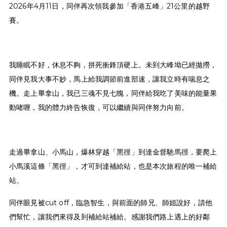
2026年4月11日，同伴再次領我參加「香港五峰」21公里的越野
賽。
我睡眠不好，休息不夠，拼死衝鋒頂硬上。未到大峰坳已經拋撈，
同伴見我大事不妙，馬上給我調節前進部速，讓我立時有喘息之
機。走上畢拿山，我已三魂不見七魄，同伴給我吃了美味的能量果
動啫喱，我的體力終告恢復，可以繼續與同伴努力向前。
走過畢拿山、小馬山，爆林穿越「黑徑」到達金督馳馬徑，要爬上
小馬溪這條「黑徑」，才可到達補給站，也是本次旅程的唯一補給
站。
同伴眼見被cut off，臨急智生，與前面的師兄、師姐說好，請他
們幫忙，讓我們來得及到補給站補給。感謝我們路上遇上的好鄰