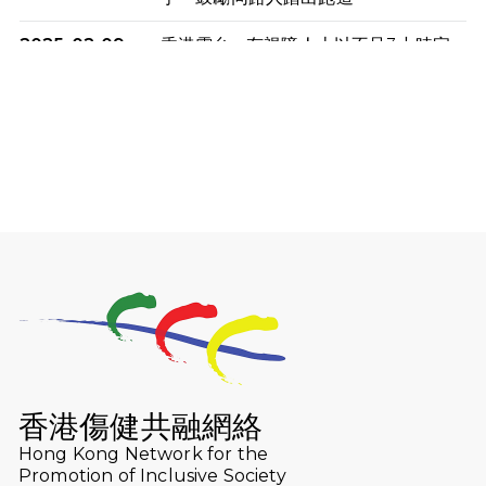
2025-02-09
香港電台 - 有視障人士以不足3小時完
成全馬賽事 創下個人最佳成績
2025-02-05
猛龍視障隊員李振輝將於2月9號渣打
馬拉松與猛龍國際共融大使Lukas
Wambua Muteti一同首次挑戰渣打
馬拉松sub3的成績！
2025-02-05
馬拉松路上的追風者——梁影雪
2025-01-13
泥漿路上顯堅毅傳奇，「猛龍」隊伍
成就毅行壯舉
2024-11-18
尋找跑會的故事 #23 | 猛龍長跑會 -
Why Not Run
香港傷健共融網絡
2024-11-07
樂施毅行者｜毅行40「堅」並肩下周
Hong Kong Network for the
五開鑼 逾4千健兒蓄勢待發
Promotion of Inclusive Society