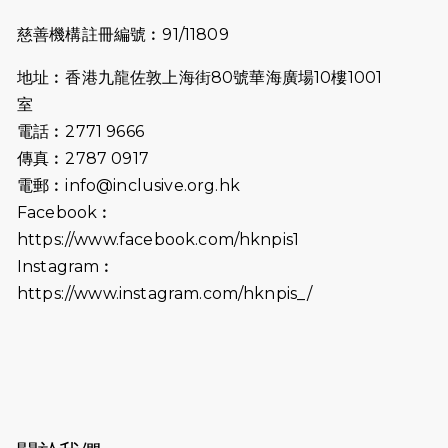
2024-10-30
同行用心之必要｜Side Story - 聾人
慈善機構註冊編號︰91/11809
跑友黃志輝(Jeff)和鄭子健(Jason)
地址︰香港九龍佐敦上海街80號華海廣場10樓1001
2024-10-22
#WhyNotRun 試跑員一號的領跑體
室
驗
電話︰2771 9666
2024-10-01
港鐵「Chill Fun鐵路樂園」近8萬人
傳真︰2787 0917
參加 邀視障、聽障人士入場促社會共
電郵︰
info@inclusive.org.hk
融
Facebook︰
https://www.facebook.com/hknpis1
2024-08-11
Justice Bernstein’s interview with
#SCMP Post Magazine was
Instagram︰
released last Sunday (11th Aug
https://www.instagram.com/hknpis_/
2024)
2024-07-20
失明者做法官 助法庭看清社會
2024-03-17
媒體報導-東網 400健兒與毛孩參與慈
善跑 有人變身蒙娜麗莎 冀推動人
寵共融