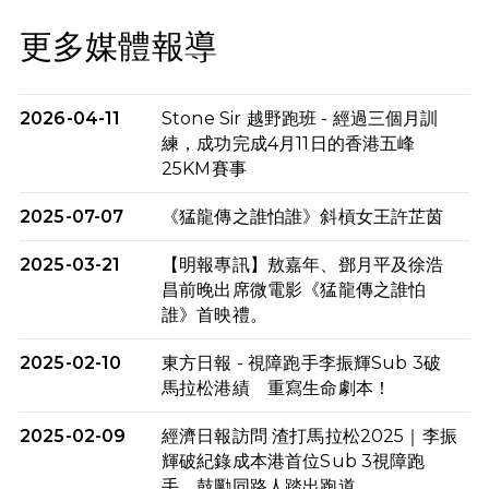
更多媒體報導
2026-04-11
Stone Sir 越野跑班 - 經過三個月訓
練，成功完成4月11日的香港五峰
25KM賽事
2025-07-07
《猛龍傳之誰怕誰》斜槓女王許芷茵
2025-03-21
【明報專訊】敖嘉年、鄧月平及徐浩
昌前晚出席微電影《猛龍傳之誰怕
誰》首映禮。
2025-02-10
東方日報 - 視障跑手李振輝Sub 3破
馬拉松港績 重寫生命劇本！
2025-02-09
經濟日報訪問 渣打馬拉松2025｜李振
輝破紀錄成本港首位Sub 3視障跑
手 鼓勵同路人踏出跑道