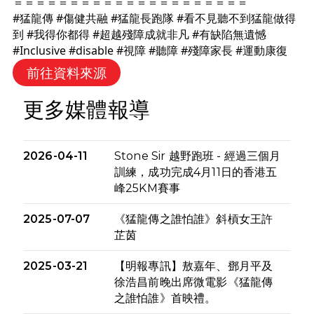
＝＝＝＝＝＝＝＝＝＝＝＝＝＝＝＝＝＝＝＝＝
#猛龍傳
#傷健共融
#猛龍長跑隊
#看不見聽不到猛龍做得
到
#我得你都得
#超越殘障成就非凡
#有缺陷無遺憾
#Inclusive
#disable
#視障
#聽障
#殘障家長
#運動康復
前往資料來源
更多媒體報導
2026-04-11
Stone Sir 越野跑班 - 經過三個月
訓練，成功完成4月11日的香港五
峰25KM賽事
2025-07-07
《猛龍傳之誰怕誰》斜槓女王許
芷茵
2025-03-21
【明報專訊】敖嘉年、鄧月平及
徐浩昌前晚出席微電影《猛龍傳
之誰怕誰》首映禮。