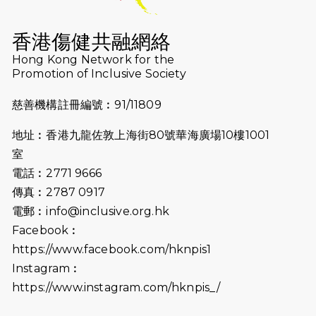
隊伍成就毅行壯舉
2024-11-18
尋找跑會的故事 #23 | 猛龍長跑
香港傷健共融網絡
會 - Why Not Run
Hong Kong Network for the
Promotion of Inclusive Society
2024-11-07
樂施毅行者｜毅行40「堅」並肩
下周五開鑼 逾4千健兒蓄勢待發
慈善機構註冊編號︰91/11809
2024-10-30
同行用心之必要｜Side Story -
地址︰香港九龍佐敦上海街80號華海廣場10樓1001
聾人跑友黃志輝(Jeff)和鄭子健
室
(Jason)
電話︰2771 9666
2024-10-22
#WhyNotRun 試跑員一號的領
傳真︰2787 0917
跑體驗
電郵︰
info@inclusive.org.hk
Facebook︰
2024-10-01
港鐵「Chill Fun鐵路樂園」近8
https://www.facebook.com/hknpis1
萬人參加 邀視障、聽障人士入場
Instagram︰
促社會共融
https://www.instagram.com/hknpis_/
2024-08-11
Justice Bernstein’s interview