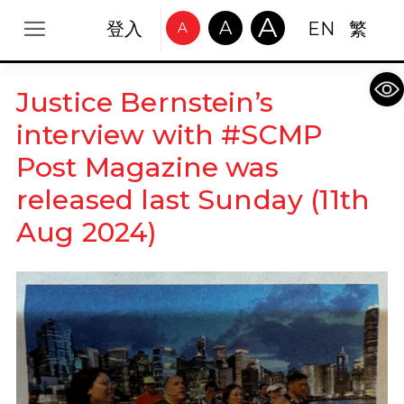
A
A
登入
EN
繁
A
Op
Justice Bernstein’s
interview with #SCMP
Post Magazine was
released last Sunday (11th
Aug 2024)