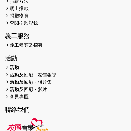
2023-06-28
香港電台第五台 - 繽紛旅程
捐款方法
網上捐款
2023-06-15
RTHK 香港電台-凝聚香港：第二
捐贈物資
百五十八集 殘障家長子女支援計
查閱捐款記錄
劃
義工服務
2023-06-07
殘障家長子女支援計劃2.0│三方
義工種類及招募
共益 親子相親相愛 年青人增同理
心
活動
2023-06-01
【#色彩人生】「我失去了視力，
活動
但不會失去視野。」
活動及回顧 - 媒體報導
活動及回顧 - 相片集
2023-05-29
「賽馬會殘障家長子女支援計劃
活動及回顧 - 影片
2.0 」 連結年輕人、殘障家長與
會員專區
健全子女 共學共益
聯絡我們
2023-05-29
【有誰共鳴：#香港女子冰球代表
隊 副隊長 梁翠珊】運動員用熱血
同堅持，喺冰球場上劃出歷史性