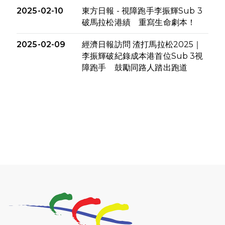
2025-02-10
東方日報 - 視障跑手李振輝Sub 3
破馬拉松港績 重寫生命劇本！
2025-02-09
經濟日報訪問 渣打馬拉松2025｜
李振輝破紀錄成本港首位Sub 3視
障跑手 鼓勵同路人踏出跑道
2025-02-09
香港電台 - 有視障人士以不足3小
時完成全馬賽事 創下個人最佳
成績
2025-02-05
猛龍視障隊員李振輝將於2月9號
渣打馬拉松與猛龍國際共融大使
Lukas Wambua Muteti一同首
次挑戰渣打馬拉松sub3的成績！
2025-02-05
馬拉松路上的追風者——梁影雪
2025-01-13
泥漿路上顯堅毅傳奇，「猛龍」