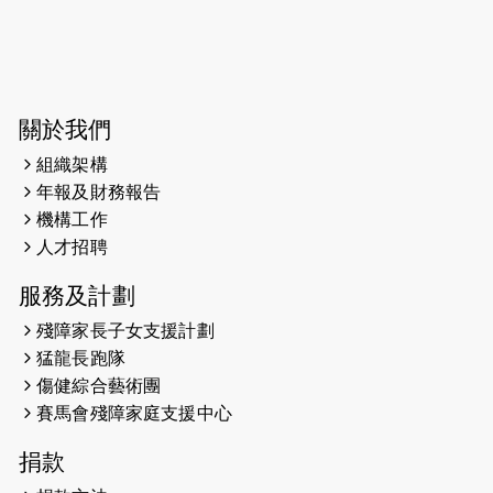
with #SCMP Post Magazine
was released last Sunday
(11th Aug 2024)
2024-07-20
失明者做法官 助法庭看清社會
關於我們
2024-03-17
媒體報導-東網 400健兒與毛孩參
組織架構
與慈善跑 有人變身蒙娜麗莎
年報及財務報告
冀推動人寵共融
機構工作
2024-01-01
人才招聘
昇華而實 —— 無論難易，重要的
是經歷。
服務及計劃
2023-11-28
#米紙| 突患視網膜病變致後天失
殘障家長子女支援計劃
明
猛龍長跑隊
傷健綜合藝術團
2023-09-30
太平山頂躍動山嶺國慶跑 傳達
賽馬會殘障家庭支援中心
社會共融理念 港聞 2023.09.30
金金
捐款