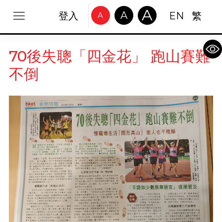
A
A
登入
EN
繁
A
Op
70後失聰「四金花」 跑山賽難
不倒