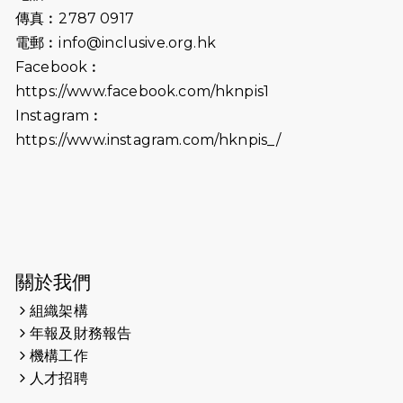
2024-10-01
港鐵「Chill Fun鐵路樂園」近8萬人
傳真︰2787 0917
參加 邀視障、聽障人士入場促社會共
電郵︰
info@inclusive.org.hk
融
Facebook︰
https://www.facebook.com/hknpis1
2024-08-11
Justice Bernstein’s interview with
#SCMP Post Magazine was
Instagram︰
released last Sunday (11th Aug
https://www.instagram.com/hknpis_/
2024)
2024-07-20
失明者做法官 助法庭看清社會
2024-03-17
媒體報導-東網 400健兒與毛孩參與慈
善跑 有人變身蒙娜麗莎 冀推動人
寵共融
關於我們
組織架構
2024-01-01
昇華而實 —— 無論難易，重要的是經
年報及財務報告
歷。
機構工作
2023-11-28
#米紙| 突患視網膜病變致後天失明
人才招聘