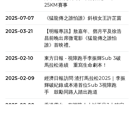
25KM賽事
2025-07-07
《猛龍傳之誰怕誰》斜槓女王許芷茵
2025-03-21
【明報專訊】敖嘉年、鄧月平及徐浩
昌前晚出席微電影《猛龍傳之誰怕
誰》首映禮。
2025-02-10
東方日報 - 視障跑手李振輝Sub 3破
馬拉松港績 重寫生命劇本！
2025-02-09
經濟日報訪問 渣打馬拉松2025｜李振
輝破紀錄成本港首位Sub 3視障跑
手 鼓勵同路人踏出跑道
2025-02-09
香港電台 - 有視障人士以不足3小時完
成全馬賽事 創下個人最佳成績
2025-02-05
猛龍視障隊員李振輝將於2月9號渣打
馬拉松與猛龍國際共融大使Lukas