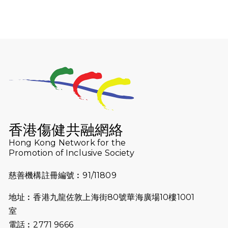
Wambua Muteti一同首次挑戰渣打
馬拉松sub3的成績！
2025-02-05
馬拉松路上的追風者——梁影雪
2025-01-13
泥漿路上顯堅毅傳奇，「猛龍」隊伍
成就毅行壯舉
2024-11-18
尋找跑會的故事 #23 | 猛龍長跑會 -
Why Not Run
香港傷健共融網絡
2024-11-07
樂施毅行者｜毅行40「堅」並肩下周
Hong Kong Network for the
五開鑼 逾4千健兒蓄勢待發
Promotion of Inclusive Society
2024-10-30
同行用心之必要｜Side Story - 聾人
慈善機構註冊編號︰91/11809
跑友黃志輝(Jeff)和鄭子健(Jason)
地址︰香港九龍佐敦上海街80號華海廣場10樓1001
2024-10-22
#WhyNotRun 試跑員一號的領跑體
室
驗
電話︰2771 9666