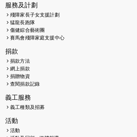
服務及計劃
2023-09-30
太平山頂躍動山嶺國慶跑 傳達社會
共融理念 港聞 2023.09.30 金金
殘障家長子女支援計劃
猛龍長跑隊
2023-06-28
香港電台第五台 - 繽紛旅程
傷健綜合藝術團
賽馬會殘障家庭支援中心
2023-06-15
RTHK 香港電台-凝聚香港：第二百五
十八集 殘障家長子女支援計劃
捐款
2023-06-07
殘障家長子女支援計劃2.0│三方共益
捐款方法
親子相親相愛 年青人增同理心
網上捐款
捐贈物資
2023-06-01
【#色彩人生】「我失去了視力，但不
查閱捐款記錄
會失去視野。」
義工服務
2023-05-29
「賽馬會殘障家長子女支援計劃2.0 」
連結年輕人、殘障家長與健全子女 共
義工種類及招募
學共益
活動
2023-05-29
【有誰共鳴：#香港女子冰球代表隊
活動
副隊長 梁翠珊】運動員用熱血同堅