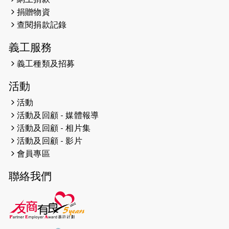
捐贈物資
2023-06-01
【#色彩人生】「我失去了視力，但不
查閱捐款記錄
會失去視野。」
義工服務
2023-05-29
「賽馬會殘障家長子女支援計劃2.0 」
連結年輕人、殘障家長與健全子女 共
義工種類及招募
學共益
活動
2023-05-29
【有誰共鳴：#香港女子冰球代表隊
活動
副隊長 梁翠珊】運動員用熱血同堅
活動及回顧 - 媒體報導
持，喺冰球場上劃出歷史性佳績。
活動及回顧 - 相片集
活動及回顧 - 影片
2023-05-29
【東網】殘障家長照顧健全子女遇困
會員專區
難「聰明使者」提供學業及成長指導
聯絡我們
2023-05-15
文匯報 - 領悟「摸黑」持家難 「母親
是我的幸福」
2023-04-17
【成報恩雨之聲-恩雨有情天】暗黑中
的盼望