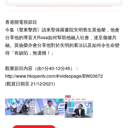
香港開電視節目
今集《聲東擊西》請來聖保羅書院失明舊生莫儉榮，他會
分享他的導盲犬Rosa如何幫助他融入社會﹑達至傷健共
融。莫儉榮亦會分享他對於失明的看法以及如何令生命變
得「有缺陷，無遺憾！」
觀嘗節目內容（由1分40-12分45）：
http://www.hkopentv.com/#/videopage/BW03672
(觀賞日期至 21/12/2021)