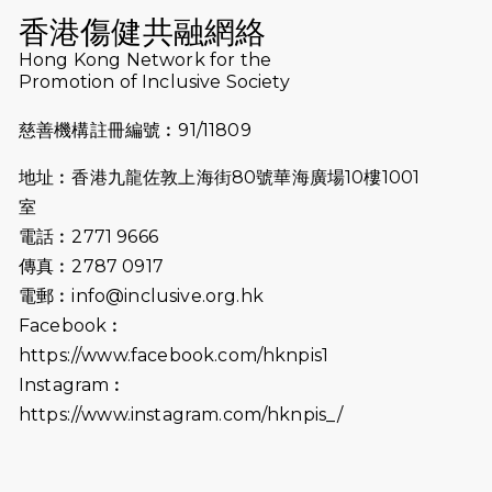
香港傷健共融網絡
2024-11-07
樂施毅行者｜毅行40「堅」並肩下周
Hong Kong Network for the
五開鑼 逾4千健兒蓄勢待發
Promotion of Inclusive Society
2024-10-30
同行用心之必要｜Side Story - 聾人
慈善機構註冊編號︰91/11809
跑友黃志輝(Jeff)和鄭子健(Jason)
地址︰香港九龍佐敦上海街80號華海廣場10樓1001
2024-10-22
#WhyNotRun 試跑員一號的領跑體
室
驗
電話︰2771 9666
2024-10-01
港鐵「Chill Fun鐵路樂園」近8萬人
傳真︰2787 0917
參加 邀視障、聽障人士入場促社會共
電郵︰
info@inclusive.org.hk
融
Facebook︰
https://www.facebook.com/hknpis1
2024-08-11
Justice Bernstein’s interview with
#SCMP Post Magazine was
Instagram︰
released last Sunday (11th Aug
https://www.instagram.com/hknpis_/
2024)
2024-07-20
失明者做法官 助法庭看清社會