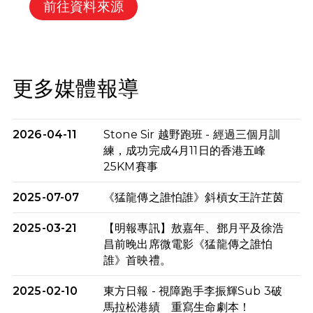
前往資料來源
更多媒體報導
2026-04-11
Stone Sir 越野跑班 - 經過三個月訓
練，成功完成4月11日的香港五峰
25KM賽事
2025-07-07
《猛龍傳之誰怕誰》斜槓女王許芷茵
2025-03-21
【明報專訊】敖嘉年、鄧月平及徐浩
昌前晚出席微電影《猛龍傳之誰怕
誰》首映禮。
2025-02-10
東方日報 - 視障跑手李振輝Sub 3破
馬拉松港績 重寫生命劇本！