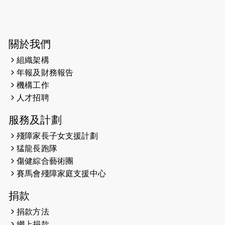
2024-03-17
媒體報導-東網 400健兒與毛孩參與慈
善跑 有人變身蒙娜麗莎 冀推動人
寵共融
關於我們
組織架構
2024-01-01
昇華而實 —— 無論難易，重要的是經
年報及財務報告
歷。
機構工作
2023-11-28
#米紙| 突患視網膜病變致後天失明
人才招聘
服務及計劃
2023-09-30
太平山頂躍動山嶺國慶跑 傳達社會
共融理念 港聞 2023.09.30 金金
殘障家長子女支援計劃
猛龍長跑隊
2023-06-28
香港電台第五台 - 繽紛旅程
傷健綜合藝術團
賽馬會殘障家庭支援中心
2023-06-15
RTHK 香港電台-凝聚香港：第二百五
十八集 殘障家長子女支援計劃
捐款
2023-06-07
殘障家長子女支援計劃2.0│三方共益
捐款方法
親子相親相愛 年青人增同理心
網上捐款