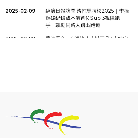
2025-02-09
經濟日報訪問 渣打馬拉松2025｜李振
輝破紀錄成本港首位Sub 3視障跑
手 鼓勵同路人踏出跑道
2025-02-09
香港電台 - 有視障人士以不足3小時完
成全馬賽事 創下個人最佳成績
2025-02-05
猛龍視障隊員李振輝將於2月9號渣打
馬拉松與猛龍國際共融大使Lukas
Wambua Muteti一同首次挑戰渣打
馬拉松sub3的成績！
2025-02-05
馬拉松路上的追風者——梁影雪
2025-01-13
泥漿路上顯堅毅傳奇，「猛龍」隊伍
成就毅行壯舉
2024-11-18
尋找跑會的故事 #23 | 猛龍長跑會 -
Why Not Run