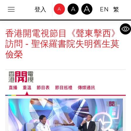
A
A
登入
EN
繁
A
Op
香港開電視節目《聲東擊西》
訪問 - 聖保羅書院失明舊生莫
儉榮