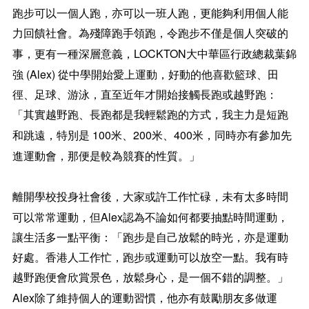
跑步可以一個人跑，亦可以一班人跑，更能夠利用個人能
力回饋社會。為殘障跑手領跑，令跑步不僅是個人突破的
LOCKTON
事，更有一種深層意義，
大中華區行政總裁葉錦
(Alex)
強
從中學開始愛上運動，好動的他喜歡籃球、田
徑、足球、游泳，直至近年才開始接觸長跑或越野跑：
「其實越野跑、長跑都是我輕鬆跑的方式，我主力是短跑
100
200
400
和跳遠，特別是
米、
米、
米，同時亦有參加先
進運動會，那便是較為競賽的性質。」
離開學校投身社會後，大家或許工作忙碌，未有太多時間
Alex
可以常常運動，但
認為不論如何都要抽點時間運動，
讓生活多一點平衡：「跑步是自己放鬆的時光，亦是運動
好處。香港人工作忙，跑步或運動可以放空一點。我有時
越野跑便會欣賞景色，放鬆身心，是一個不錯的調整。」
Alex
除了維持個人的運動習慣，他亦有鼓勵朋友多做運