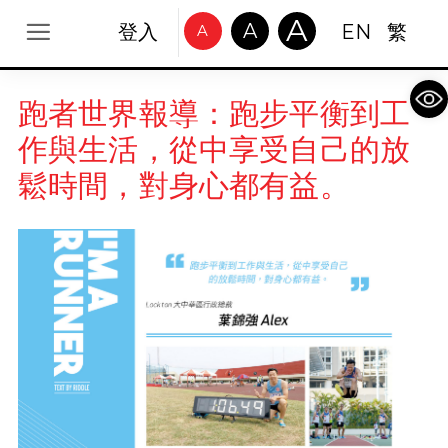
A
A
登入
EN
繁
A
Op
跑者世界報導：跑步平衡到工
作與生活，從中享受自己的放
鬆時間，對身心都有益。