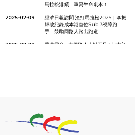
馬拉松港績 重寫生命劇本！
2025-02-09
經濟日報訪問 渣打馬拉松2025｜李振
輝破紀錄成本港首位Sub 3視障跑
手 鼓勵同路人踏出跑道
2025-02-09
香港電台 - 有視障人士以不足3小時完
成全馬賽事 創下個人最佳成績
2025-02-05
猛龍視障隊員李振輝將於2月9號渣打
馬拉松與猛龍國際共融大使Lukas
Wambua Muteti一同首次挑戰渣打
馬拉松sub3的成績！
2025-02-05
馬拉松路上的追風者——梁影雪
2025-01-13
泥漿路上顯堅毅傳奇，「猛龍」隊伍
成就毅行壯舉
2024-11-18
尋找跑會的故事 #23 | 猛龍長跑會 -