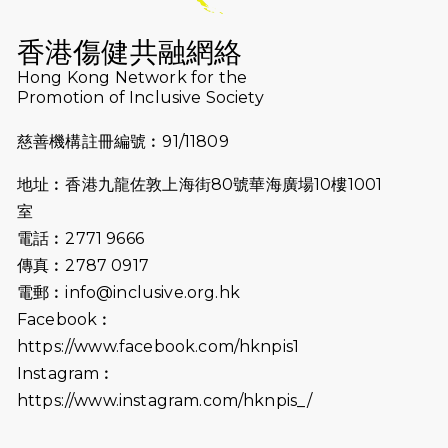
Why Not Run
香港傷健共融網絡
2024-11-07
樂施毅行者｜毅行40「堅」並肩下周
Hong Kong Network for the
五開鑼 逾4千健兒蓄勢待發
Promotion of Inclusive Society
2024-10-30
同行用心之必要｜Side Story - 聾人
慈善機構註冊編號︰91/11809
跑友黃志輝(Jeff)和鄭子健(Jason)
地址︰香港九龍佐敦上海街80號華海廣場10樓1001
2024-10-22
#WhyNotRun 試跑員一號的領跑體
室
驗
電話︰2771 9666
2024-10-01
港鐵「Chill Fun鐵路樂園」近8萬人
傳真︰2787 0917
參加 邀視障、聽障人士入場促社會共
電郵︰
info@inclusive.org.hk
融
Facebook︰
https://www.facebook.com/hknpis1
2024-08-11
Justice Bernstein’s interview with
#SCMP Post Magazine was
Instagram︰
released last Sunday (11th Aug
https://www.instagram.com/hknpis_/
2024)