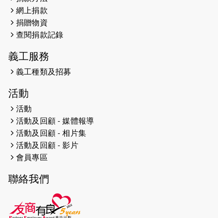
親子相親相愛 年青人增同理心
網上捐款
捐贈物資
2023-06-01
【#色彩人生】「我失去了視力，但不
查閱捐款記錄
會失去視野。」
義工服務
2023-05-29
「賽馬會殘障家長子女支援計劃2.0 」
連結年輕人、殘障家長與健全子女 共
義工種類及招募
學共益
活動
2023-05-29
【有誰共鳴：#香港女子冰球代表隊
活動
副隊長 梁翠珊】運動員用熱血同堅
活動及回顧 - 媒體報導
持，喺冰球場上劃出歷史性佳績。
活動及回顧 - 相片集
活動及回顧 - 影片
2023-05-29
【東網】殘障家長照顧健全子女遇困
會員專區
難「聰明使者」提供學業及成長指導
聯絡我們
2023-05-15
文匯報 - 領悟「摸黑」持家難 「母親
是我的幸福」
2023-04-17
【成報恩雨之聲-恩雨有情天】暗黑中