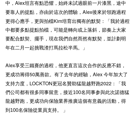
Alex
中，
坦言有點恐懼，始終未試過眼前一片漆黑，途中
Alex
要靠人的提點，亦由於這次的體驗，
後來於領跑過程
Kim
更得心應手，更與拍檔
培育出獨有的默契：「我於過程
中都要多點提點拍檔，可能是轉向或上落斜，節奏上大家
要配合默契、擺手，現在我們自然而然有默契，並計劃明
年在二月一起挑戰渣打馬拉松半馬。」
Alex
享受三鐵賽的過程，他更直言這次合作的反應不錯，
50
Alex
更成功籌得
萬善款。
有了去年的經驗，
今年加大了
LOCKTON
2022
支持力度，
更冠名贊助猛龍越野跑
：
「我
們公司都有很多同事留意，接近
100
名同事参與此次諾德猛
龍越野跑，更成功向保險業界推廣這個有意義的活動，得
到
100
名保險從業員支持。
」