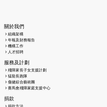
2024-07-20
失明者做法官 助法庭看清社會
2024-03-17
媒體報導-東網 400健兒與毛孩參與慈
善跑 有人變身蒙娜麗莎 冀推動人
寵共融
關於我們
組織架構
2024-01-01
昇華而實 —— 無論難易，重要的是經
年報及財務報告
歷。
機構工作
2023-11-28
#米紙| 突患視網膜病變致後天失明
人才招聘
服務及計劃
2023-09-30
太平山頂躍動山嶺國慶跑 傳達社會
共融理念 港聞 2023.09.30 金金
殘障家長子女支援計劃
猛龍長跑隊
2023-06-28
香港電台第五台 - 繽紛旅程
傷健綜合藝術團
賽馬會殘障家庭支援中心
2023-06-15
RTHK 香港電台-凝聚香港：第二百五
十八集 殘障家長子女支援計劃
捐款
2023-06-07
殘障家長子女支援計劃2.0│三方共益
捐款方法