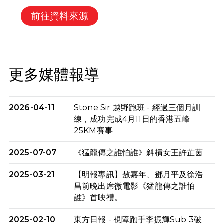
前往資料來源
更多媒體報導
2026-04-11
Stone Sir 越野跑班 - 經過三個月訓
練，成功完成4月11日的香港五峰
25KM賽事
2025-07-07
《猛龍傳之誰怕誰》斜槓女王許芷茵
2025-03-21
【明報專訊】敖嘉年、鄧月平及徐浩
昌前晚出席微電影《猛龍傳之誰怕
誰》首映禮。
2025-02-10
東方日報 - 視障跑手李振輝Sub 3破