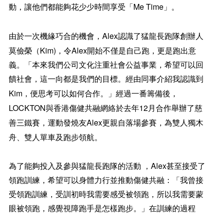
Me Time
動，讓他們都能夠花少少時間享受「
」。
Alex
由於一次機緣巧合的機會，
認識了
猛龍長跑隊創辦人
Kim)
Alex
莫儉榮（
，令
開始不僅是自己跑，更是跑出意
義。「本來我們公司文化注重社會公益事業，希望可以回
饋社會，這一向都是我們的目標。經由同事介紹我認識到
Kim
，便思考可以如何合作。」經過一番籌備後，
LOCKTON
12
與香港傷健共融網絡於去年
月合作舉辦了慈
Alex
善三鐵賽，運動發燒友
更親自落場參賽，為雙人獨木
舟、雙人單車及跑步領航。
Alex
為了能夠投入及
參與猛龍長跑隊
的活動
，
甚至接受了
領跑訓練，希望可以
身體力行並推動傷健共融
：「我曾接
受領跑訓練，受訓初時我需要感受被領跑，所以我需要蒙
眼被領跑，感覺視障跑手是怎樣跑步。」在訓練的過程