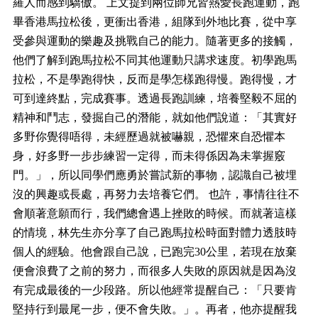
羅人而感到驕傲。
上文提到兩位師兄皆熱愛長跑運動，跑
畢香港馬拉松後，更衝出香港，組隊到外地比賽，從中享
受參與運動的樂趣及挑戰自己的能力。隨著更多的接觸，
他們了解到跑馬拉松不同其他運動只講求速度。初學跑馬
拉松，不是學跑得快，反而是學怎樣跑得慢。跑得慢，才
可到達終點，完成賽事。透過長跑訓練，培養堅毅不屈的
精神和鬥志，發掘自己的潛能，就如他們說道：「其實好
多野你覺得唔得，未經歷過就被嚇親，恐懼來自恐懼本
身，好多野一步步練習一定得，而未得係因為未掌握竅
門。」，所以同學們應勇於嘗試新的事物，認識自己被埋
沒的興趣或長處，再努力去培養它們。
也許，事情往往不
會順著意願而行，我們總會遇上挫敗的時候。而就著這樣
的情境，林先生亦分享了自己跑馬拉松時面對體力透肢時
個人的經驗。他會跟自己說，已跑完
30
公里，若現在放棄
便會浪費了之前的努力，而很多人失敗的原因就是因為沒
有完成最後的一少段路。所以他經常提醒自己：「只要肯
堅持行到最尾一步，便不會失敗。」。再者，他亦提醒我