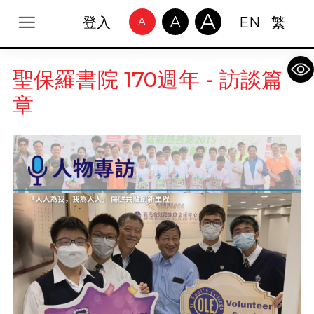
A
A
登入
EN
繁
A
Op
聖保羅書院 170週年 - 訪談篇
章