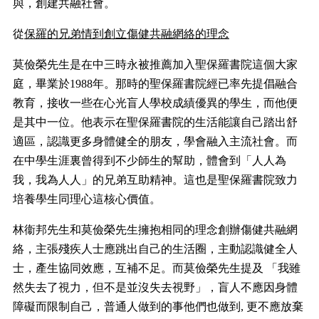
與，創建共融社會。
從
保羅的兄弟情到創立傷健共融網絡的理念
莫儉榮先生是在中三時永被推薦加入聖保羅書院這個大家
庭，畢業於
1988
年。那時的聖保羅書院經已率先提倡融合
教育，接收一些在心光盲人學校成績優異的學生，而他便
是其中一位。他表示在聖保羅書院的生活能讓自己踏出舒
適區，認識更多身體健全的朋友，學會融入主流社會。而
在中學生涯裏曾得到不少師生的幫助，體會到「人人為
我，我為人人」的兄弟互助精神。這也是聖保羅書院致力
培養學生同理心這核心價值。
林衞邦先生和莫儉榮先生擁抱相同的理念創辦傷健共融網
絡，主張殘疾人士應跳出自己的生活圈，主動認識健全人
士，產生協同效應，互補不足。而莫儉榮先生提及
「我雖
然失去了視力，但不是並沒失去視野」，盲人不應因身體
障礙而限制自己，普通人做到的事他們也做到
,
更不應放棄