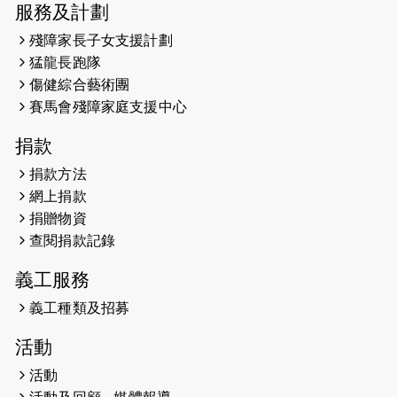
服務及計劃
2023-09-30
太平山頂躍動山嶺國慶跑 傳達社會
共融理念 港聞 2023.09.30 金金
殘障家長子女支援計劃
猛龍長跑隊
2023-06-28
香港電台第五台 - 繽紛旅程
傷健綜合藝術團
賽馬會殘障家庭支援中心
2023-06-15
RTHK 香港電台-凝聚香港：第二百五
十八集 殘障家長子女支援計劃
捐款
2023-06-07
殘障家長子女支援計劃2.0│三方共益
捐款方法
親子相親相愛 年青人增同理心
網上捐款
捐贈物資
2023-06-01
【#色彩人生】「我失去了視力，但不
查閱捐款記錄
會失去視野。」
義工服務
2023-05-29
「賽馬會殘障家長子女支援計劃2.0 」
連結年輕人、殘障家長與健全子女 共
義工種類及招募
學共益
活動
2023-05-29
【有誰共鳴：#香港女子冰球代表隊
活動
副隊長 梁翠珊】運動員用熱血同堅