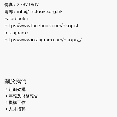
2024-10-01
港鐵「Chill Fun鐵路樂園」近8萬人
傳真︰2787 0917
參加 邀視障、聽障人士入場促社會共
電郵︰
info@inclusive.org.hk
融
Facebook︰
https://www.facebook.com/hknpis1
2024-08-11
Justice Bernstein’s interview with
#SCMP Post Magazine was
Instagram︰
released last Sunday (11th Aug
https://www.instagram.com/hknpis_/
2024)
2024-07-20
失明者做法官 助法庭看清社會
2024-03-17
媒體報導-東網 400健兒與毛孩參與慈
善跑 有人變身蒙娜麗莎 冀推動人
寵共融
關於我們
組織架構
2024-01-01
昇華而實 —— 無論難易，重要的是經
年報及財務報告
歷。
機構工作
2023-11-28
#米紙| 突患視網膜病變致後天失明
人才招聘