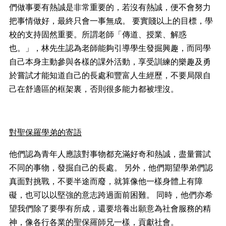
們做事要有熱誠是非常重要的，若沒有熱誠，便不會努力
把事情做好，最終只會一事無成。
要實賤以上的目標，學
校的支持固然重要。所謂老師「傳道、授業、解惑
也。」，林先生認為老師能夠引導學生發掘興趣，而同學
自己本身主動參與各樣的課外活動，享受訓練的樂趣及勇
於嘗試才能知道自己的長處和豐富人生經歷，不要局限自
己在舒適區的框架裏，否則很多能力都被埋沒。
對聖保羅學弟的寄語
他們認為青年人應該對事物都充滿好奇和熱誠，盡量嘗試
不同的事物，發掘自己的長處。
另外，他們期望學弟們認
真面對挑戰，不要半途而廢，就算像他一樣身體上有障
礙，也可以以堅強的意志跨過面前困難。
同時，他們亦希
望我們除了要學有所成，還要培養出願意為社會服務的精
神，像各行各業的聖保羅師兄一樣，貢獻社會。