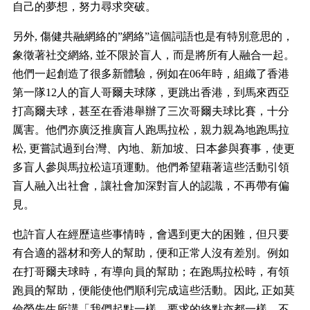
自己的夢想，努力尋求突破。
另外
,
傷健共融網絡的
”
網絡
”
這個詞語也是有特別意思的，
象徵著社交網絡
,
並不限於盲人，而是將所有人融合一起。
他們一起創造了很多新體驗，例如在
06
年時，組織了香港
第一隊
12
人的盲人哥爾夫球隊，更跳出香港，到馬來西亞
打高爾夫球，甚至在香港舉辦了三次哥爾夫球比賽，十分
厲害。他們亦廣泛推廣盲人跑馬拉松，親力親為地跑馬拉
松
,
更嘗試過到台灣、內地、新加坡、日本參與賽事，使更
多盲人參與馬拉松這項運動。他們希望藉著這些活動引領
盲人融入出社會，讓社會加深對盲人的認識，不再帶有偏
見。
也許盲人在經歷這些事情時，會遇到更大的困難，但只要
有合適的器材和旁人的幫助，便和正常人沒有差別。例如
在打哥爾夫球時，有導向員的幫助；在跑馬拉松時，有領
跑員的幫助，便能使他們順利完成這些活動。因此
,
正如莫
儉榮先生所講「我們起點一樣，要求的終點亦都一樣，不