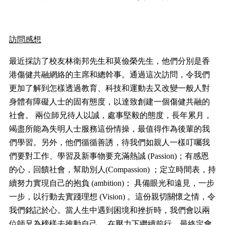
訪問感想
最近採訪了校友林衛邦先生和莫儉榮先生，他們分別是香
港傷健共融網絡的主席和總幹事。通過這次訪問，令我們
更加了解到怎樣透過教育、科技和運動去又改變一般人對
身體有障礙人士的固有態度，以達致創建一個傷健共融的
社會。
兩位師兄待人以誠，處事堅毅的態度，長年累月，
竭盡所能為失明人士服務這份情操，最值得作為後輩的我
們學習。另外，他們循循善誘，待我們如親人一樣叮囑我
們要對工作、學習及新事物要充滿熱誠
(Passion)
；有感恩
的心，回饋社會，幫助別人
(Compassion)
；定立時間表，持
續努力實現自己的抱負
(ambition)
；
具備眼光和遠見，一步
一步，以行動去實踐理想
(Vision)
。這份親切關懷之情，令
我們銘記於心。當人生中遇到困境和挫折時，我們會以兩
位師兄為榜樣去推動自己
，在壓力下繼續前行，最終定會