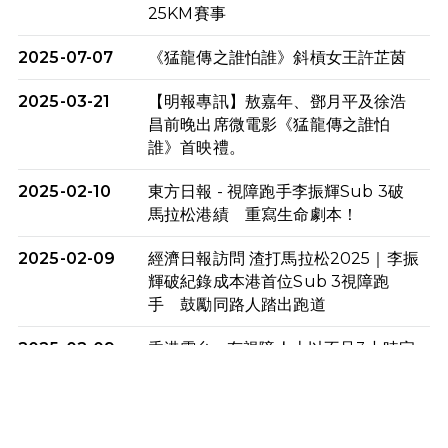
25KM賽事
2025-07-07
《猛龍傳之誰怕誰》斜槓女王許芷茵
2025-03-21
【明報專訊】敖嘉年、鄧月平及徐浩
昌前晚出席微電影《猛龍傳之誰怕
誰》首映禮。
2025-02-10
東方日報 - 視障跑手李振輝Sub 3破
馬拉松港績 重寫生命劇本！
2025-02-09
經濟日報訪問 渣打馬拉松2025｜李振
輝破紀錄成本港首位Sub 3視障跑
手 鼓勵同路人踏出跑道
2025-02-09
香港電台 - 有視障人士以不足3小時完
成全馬賽事 創下個人最佳成績
2025-02-05
猛龍視障隊員李振輝將於2月9號渣打
馬拉松與猛龍國際共融大使Lukas