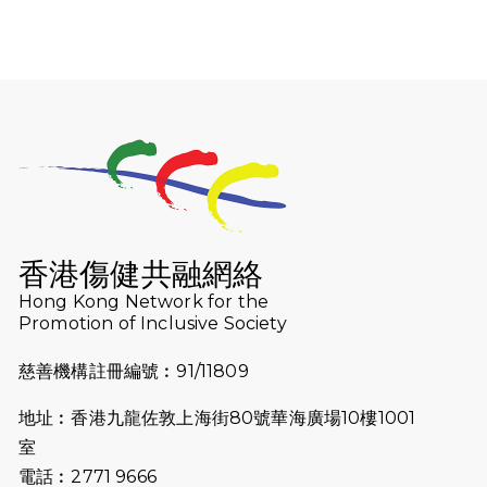
Wambua Muteti一同首次挑戰渣打
馬拉松sub3的成績！
2025-02-05
馬拉松路上的追風者——梁影雪
2025-01-13
泥漿路上顯堅毅傳奇，「猛龍」隊伍
成就毅行壯舉
2024-11-18
尋找跑會的故事 #23 | 猛龍長跑會 -
Why Not Run
香港傷健共融網絡
2024-11-07
樂施毅行者｜毅行40「堅」並肩下周
Hong Kong Network for the
五開鑼 逾4千健兒蓄勢待發
Promotion of Inclusive Society
2024-10-30
同行用心之必要｜Side Story - 聾人
慈善機構註冊編號︰91/11809
跑友黃志輝(Jeff)和鄭子健(Jason)
地址︰香港九龍佐敦上海街80號華海廣場10樓1001
2024-10-22
#WhyNotRun 試跑員一號的領跑體
室
驗
電話︰2771 9666