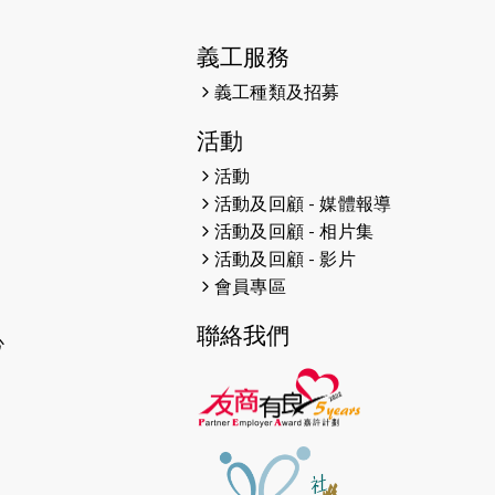
2023-06-07
殘障家長子女支援計劃2.0│三方共益
義工服務
親子相親相愛 年青人增同理心
義工種類及招募
2023-06-01
【#色彩人生】「我失去了視力，但
不會失去視野。」
活動
活動
2023-05-29
「賽馬會殘障家長子女支援計劃2.0
活動及回顧 - 媒體報導
」 連結年輕人、殘障家長與健全子
活動及回顧 - 相片集
女 共學共益
活動及回顧 - 影片
2023-05-29
【有誰共鳴：#香港女子冰球代表隊
會員專區
副隊長 梁翠珊】運動員用熱血同堅
聯絡我們
持，喺冰球場上劃出歷史性佳績。
心
2023-05-29
【東網】殘障家長照顧健全子女遇困
難「聰明使者」提供學業及成長指導
2023-05-15
文匯報 - 領悟「摸黑」持家難 「母親
是我的幸福」