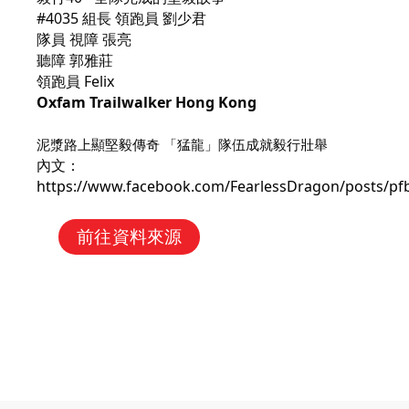
#4035 組長 領跑員 劉少君
隊員 視障 張亮
聽障 郭雅莊
領跑員 Felix
Oxfam Trailwalker Hong Kong
泥漿路上顯堅毅傳奇 「猛龍」隊伍成就毅行壯舉
內文：
https://www.facebook.com/FearlessDragon/posts
前往資料來源