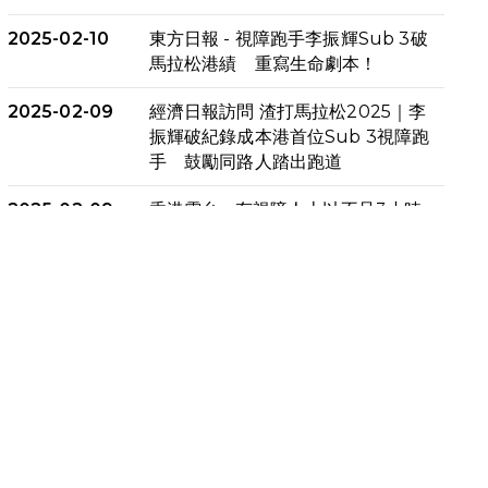
2025-02-10
東方日報 - 視障跑手李振輝Sub 3破
馬拉松港績 重寫生命劇本！
2025-02-09
經濟日報訪問 渣打馬拉松2025｜李
振輝破紀錄成本港首位Sub 3視障跑
手 鼓勵同路人踏出跑道
2025-02-09
香港電台 - 有視障人士以不足3小時
完成全馬賽事 創下個人最佳成績
2025-02-05
猛龍視障隊員李振輝將於2月9號渣
打馬拉松與猛龍國際共融大使Lukas
Wambua Muteti一同首次挑戰渣
打馬拉松sub3的成績！
2025-02-05
馬拉松路上的追風者——梁影雪
2025-01-13
泥漿路上顯堅毅傳奇，「猛龍」隊伍
成就毅行壯舉