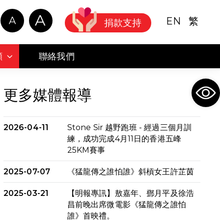
A
A
EN
繁
捐款支持
顧
聯絡我們
Ope
更多媒體報導
2026-04-11
Stone Sir 越野跑班 - 經過三個月訓
練，成功完成4月11日的香港五峰
25KM賽事
2025-07-07
《猛龍傳之誰怕誰》斜槓女王許芷茵
2025-03-21
【明報專訊】敖嘉年、鄧月平及徐浩
昌前晚出席微電影《猛龍傳之誰怕
誰》首映禮。