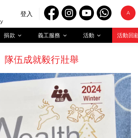
A
登入
ty
捐款
義工服務
活動
活動回
」隊伍成就毅行壯舉