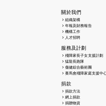
關於我們
組織架構
年報及財務報告
機構工作
人才招聘
服務及計劃
殘障家長子女支援計劃
猛龍長跑隊
傷健綜合藝術團
賽馬會殘障家庭支援中
捐款
捐款方法
網上捐款
捐贈物資