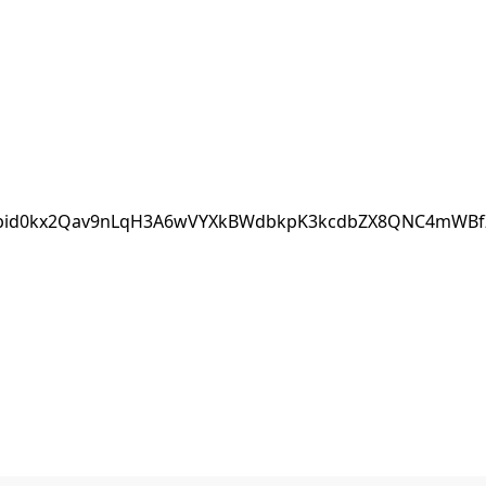
/pfbid0kx2Qav9nLqH3A6wVYXkBWdbkpK3kcdbZX8QNC4mWBfZ