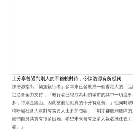
上分享曾遇到別人的不禮貌對待，令陳浩源有所感觸
陳浩源指出「樂施毅行者」多年來已發展成一個香港人的「品
定必會全力支持，「毅行者已經成為我們城市的其中一項盛事
多，特別是跑山。因此整個活動真的十分有意義。」他同時鼓
時呼籲社會大眾對有需要人士多加包容，「剛才都聽到聽障的
他們自身其實有很多困難。希望未來會有更多人報名擔任義工
者。」