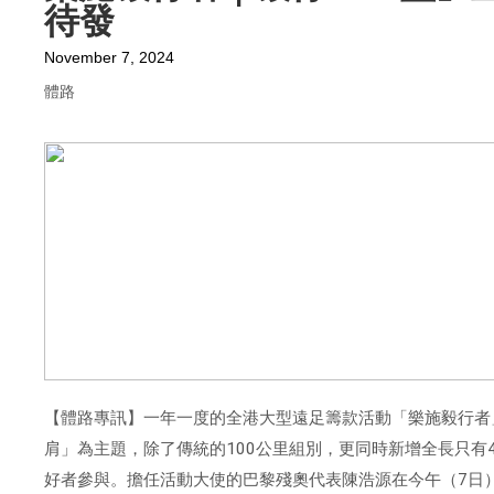
待發
November 7, 2024
體路
【體路專訊】一年一度的全港大型遠足籌款活動「樂施毅行者
肩」為主題，除了傳統的
100
公里組別，更同時新增全長只有
好者參與。擔任活動大使的巴黎殘奧代表陳浩源在今午（
7
日