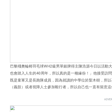
巴黎殘奧輪椅羽毛球
WH2
級男單銀牌得主陳浩源今日以活動
也會踏入人生的
40
周年，所以真的是一種緣份！」他接受訪
既是童軍又是長跑隊成員，因為就讀的中學位於梨木樹，所以
（義肢）或者視障人士參加毅行者，所以自己也一直有留意這
ADVER