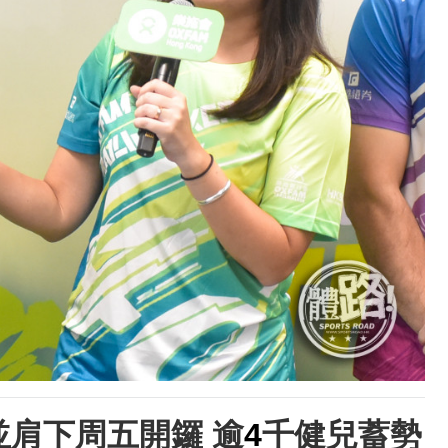
並肩下周五開鑼
逾
4
千健兒蓄勢