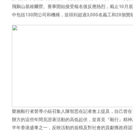
飛鵝山基維爾營。賽事開始接受報名後反應熱烈，截止
10
月
中包括
130
間公司和機構，並得到超過
3,000
名義工和
20
個贊
樂施毅行者督導小組召集人陳智思在記者會上提及，自己曾在
辦方的這些年間見證著活動的高低起伏，並喜見『毅行』精神
半年香港盛事之一，反映活動的規模及對社會的貢獻獲政府認