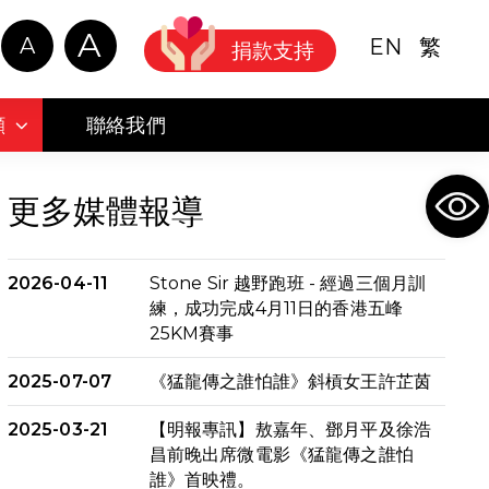
A
A
EN
繁
捐款支持
顧
聯絡我們
Ope
更多媒體報導
2026-04-11
Stone Sir 越野跑班 - 經過三個月訓
練，成功完成4月11日的香港五峰
25KM賽事
2025-07-07
《猛龍傳之誰怕誰》斜槓女王許芷茵
2025-03-21
【明報專訊】敖嘉年、鄧月平及徐浩
昌前晚出席微電影《猛龍傳之誰怕
誰》首映禮。