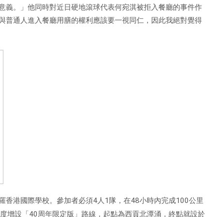
意義。」他同時對近日硬地滾球代表何宛淇被拒入餐廳的事件作
與普通人進入餐廳用膳的權利應該要一視同仁，因此我絕對覺得
羅香港國際學校。參加者必須
4
人
1
隊，在
48
小時內完成
100
公里
首度增設「
40
周年限定版」路線，起點為西貢北潭涌，終點就設於