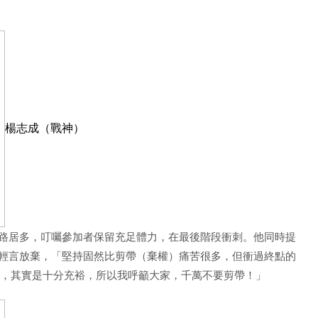
楊志成（戰神）
路居多，叮囑參加者保留充足體力，在最後階段衝刺。他同時提
輕言放棄，「堅持固然比剪帶（棄權）痛苦很多，但衝過終點的
間，其實是十分充裕，所以我呼籲大家，千萬不要剪帶！」