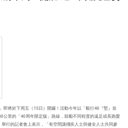
」即將於下周五（
15
日）開鑼！活動今年以「毅行
40
『堅』並
40
公里的「
40
周年限定版」路線，鼓勵不同程度的遠足或長跑愛
）舉行的記者會上表示，「有空間讓殘疾人士與健全人士共同參