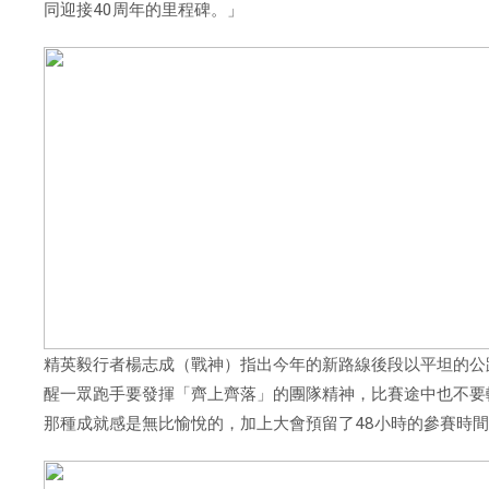
同迎接
40
周年的里程碑。」
精英毅行者楊志成（戰神）指出今年的新路線後段以平坦的公
醒一眾跑手要發揮「齊上齊落」的團隊精神，比賽途中也不要
那種成就感是無比愉悅的，加上大會預留了
48
小時的參賽時