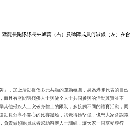
猛龍長跑隊隊長林旭蕾（右）及聽障成員何淑儀（左）在會
牌」，加上活動提倡多元共融的運動氛圍，身為港隊代表的自己
，而且有空間讓殘疾人士與健全人士共同參與的活動其實並不
勵其他殘疾人士突破身體上的限制，多接觸不同的體育活動，同
運動員分享不開心的比賽體驗，我覺得她堅強，也想大家會認識
，負責做領跑員或者幫助殘疾人士訓練，讓大家一同享受毅行