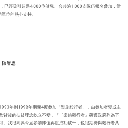
底，已經吸引超過
4,000
位健兒、合共逾
1,000
支隊伍報名參加，當
助單位的熱心支持。
陳智思
1993
年到
1998
年期間
4
度參加「樂施毅行者」，由參加者變成主
及背後的扶貧理念屹立不變，「『樂施毅行者』榮獲政府列為下
可。我很高興今屆參加隊伍再度成功破千，也很期待與毅行者共