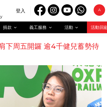
A
登入
ty
捐款
義工服務
活動
活動回
肩下周五開鑼 逾4千健兒蓄勢待