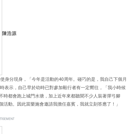
陳浩源
大使身分現身，「今年是活動的
40
周年。碰巧的是，我自己下個月
問時表示，自己早於幼時已對參加毅行者有一定嚮往，「我小時候
不時都會跑上城門水塘，加上近年來都聽聞不少人裝著彈弓腳
個活動。因此當樂施會邀請我擔任嘉賓，我就立刻答應了！」
TISEMENT