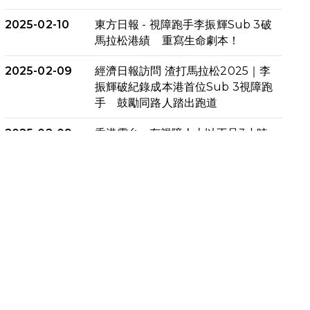
2025-02-10
東方日報 - 視障跑手李振輝Sub 3破
馬拉松港績 重寫生命劇本！
2025-02-09
經濟日報訪問 渣打馬拉松2025｜李
振輝破紀錄成本港首位Sub 3視障跑
手 鼓勵同路人踏出跑道
2025-02-09
香港電台 - 有視障人士以不足3小時
完成全馬賽事 創下個人最佳成績
2025-02-05
猛龍視障隊員李振輝將於2月9號渣
打馬拉松與猛龍國際共融大使Lukas
Wambua Muteti一同首次挑戰渣
打馬拉松sub3的成績！
2025-02-05
馬拉松路上的追風者——梁影雪
2025-01-13
泥漿路上顯堅毅傳奇，「猛龍」隊伍
成就毅行壯舉