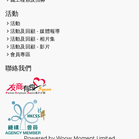
學共益
活動
2023-05-29
【有誰共鳴：#香港女子冰球代表隊
活動
副隊長 梁翠珊】運動員用熱血同堅
活動及回顧 - 媒體報導
持，喺冰球場上劃出歷史性佳績。
活動及回顧 - 相片集
活動及回顧 - 影片
2023-05-29
【東網】殘障家長照顧健全子女遇困
會員專區
難「聰明使者」提供學業及成長指導
聯絡我們
2023-05-15
文匯報 - 領悟「摸黑」持家難 「母親
是我的幸福」
2023-04-17
【成報恩雨之聲-恩雨有情天】暗黑中
的盼望
2023-02-01
太古 TrustTomorrow【一個不會停
步的故事】短片分享
2023-02-01
港台電視32台 凝聚香港：第一百六十
Powered by
Woow Moment Limited
三集 信心領跑