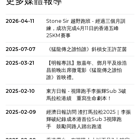
更多媒體報導
2026-04-11
Stone Sir 越野跑班 - 經過三個月訓
練，成功完成4月11日的香港五峰
25KM賽事
2025-07-07
《猛龍傳之誰怕誰》斜槓女王許芷茵
2025-03-21
【明報專訊】敖嘉年、鄧月平及徐浩
昌前晚出席微電影《猛龍傳之誰怕
誰》首映禮。
2025-02-10
東方日報 - 視障跑手李振輝Sub 3破
馬拉松港績 重寫生命劇本！
2025-02-09
經濟日報訪問 渣打馬拉松2025｜李振
輝破紀錄成本港首位Sub 3視障跑
手 鼓勵同路人踏出跑道