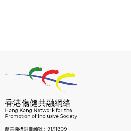
2025-02-09
香港電台 - 有視障人士以不足3小時完
成全馬賽事 創下個人最佳成績
2025-02-05
猛龍視障隊員李振輝將於2月9號渣打
馬拉松與猛龍國際共融大使Lukas
Wambua Muteti一同首次挑戰渣打
馬拉松sub3的成績！
2025-02-05
馬拉松路上的追風者——梁影雪
2025-01-13
泥漿路上顯堅毅傳奇，「猛龍」隊伍
成就毅行壯舉
2024-11-18
尋找跑會的故事 #23 | 猛龍長跑會 -
Why Not Run
香港傷健共融網絡
2024-11-07
樂施毅行者｜毅行40「堅」並肩下周
Hong Kong Network for the
五開鑼 逾4千健兒蓄勢待發
Promotion of Inclusive Society
2024-10-30
同行用心之必要｜Side Story - 聾人
慈善機構註冊編號︰91/11809