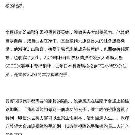
松的紀錄。
李振輝於21歲那年因視覺神經萎縮，導致失去大部份視力。他曾經
自暴自棄，把自己困在家中。直至接觸到服務盲人的社會服務機
構，他漸漸走出陰霾，接受了職業訓練成為按摩師，也開始接觸運
動，也改寫了人生。2023年杜拜世界格蘭披治殘疾人運動大會
5000米賽事中奪得銅牌，去年日本長野馬拉松創下2小時59分佳
績，是首位Sub3的本港視障跑手。
其實視障跑手都需要領跑員的協助，他要感恩在猛龍平台遇上拍檔
路加斯。「我希望能夠做到一個成功的例子，讓年輕的視障會員了
解到，即使失去視力都可以重寫生命劇本，活出燦爛人生。」振輝
亦希望大會加設視障跑手組別，以方便視障跑手和領跑員二人組合
參與其中。