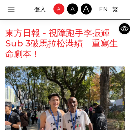
A
A
登入
EN
繁
A
Op
東方日報 - 視障跑手李振輝
Sub 3破馬拉松港績 重寫生
命劇本！