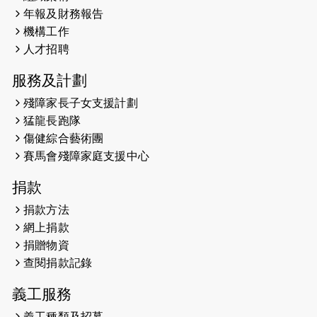
2024-01-01
昇華而實 —— 無論難易，重要的是經
年報及財務報告
歷。
機構工作
2023-11-28
#米紙| 突患視網膜病變致後天失明
人才招聘
服務及計劃
2023-09-30
太平山頂躍動山嶺國慶跑 傳達社會
共融理念 港聞 2023.09.30 金金
殘障家長子女支援計劃
猛龍長跑隊
2023-06-28
香港電台第五台 - 繽紛旅程
傷健綜合藝術團
賽馬會殘障家庭支援中心
2023-06-15
RTHK 香港電台-凝聚香港：第二百五
十八集 殘障家長子女支援計劃
捐款
2023-06-07
殘障家長子女支援計劃2.0│三方共益
捐款方法
親子相親相愛 年青人增同理心
網上捐款
捐贈物資
2023-06-01
【#色彩人生】「我失去了視力，但不
查閱捐款記錄
會失去視野。」
義工服務
2023-05-29
「賽馬會殘障家長子女支援計劃2.0 」
連結年輕人、殘障家長與健全子女 共
義工種類及招募