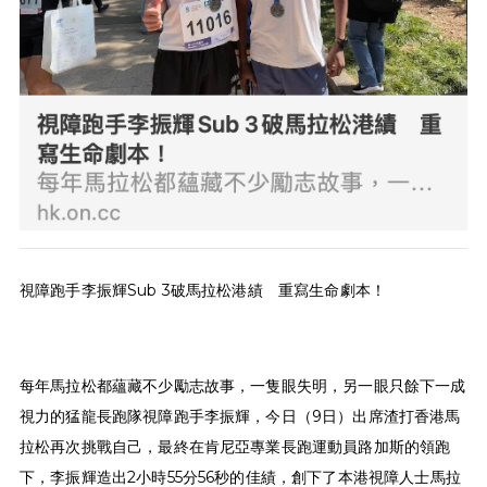
視障跑手李振輝Sub 3破馬拉松港績 重寫生命劇本！
每年馬拉松都蘊藏不少勵志故事，一隻眼失明，另一眼只餘下一成
視力的猛龍長跑隊視障跑手李振輝，今日（9日）出席渣打香港馬
拉松再次挑戰自己，最終在肯尼亞專業長跑運動員路加斯的領跑
下，李振輝造出2小時55分56秒的佳績，創下了本港視障人士馬拉