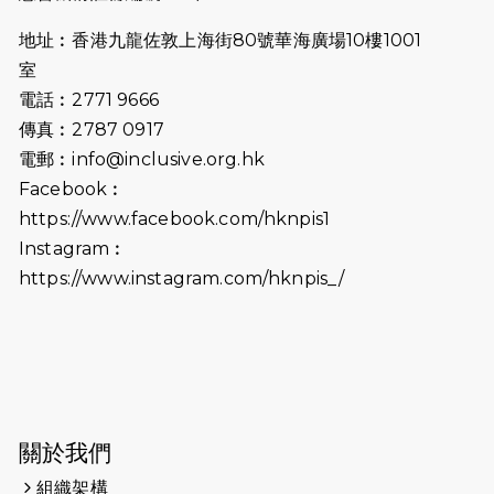
跑友黃志輝(Jeff)和鄭子健(Jason)
地址︰香港九龍佐敦上海街80號華海廣場10樓1001
2024-10-22
#WhyNotRun 試跑員一號的領跑體
室
驗
電話︰2771 9666
2024-10-01
港鐵「Chill Fun鐵路樂園」近8萬人
傳真︰2787 0917
參加 邀視障、聽障人士入場促社會共
電郵︰
info@inclusive.org.hk
融
Facebook︰
https://www.facebook.com/hknpis1
2024-08-11
Justice Bernstein’s interview with
#SCMP Post Magazine was
Instagram︰
released last Sunday (11th Aug
https://www.instagram.com/hknpis_/
2024)
2024-07-20
失明者做法官 助法庭看清社會
2024-03-17
媒體報導-東網 400健兒與毛孩參與慈
善跑 有人變身蒙娜麗莎 冀推動人
寵共融
關於我們
組織架構