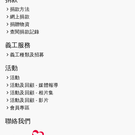
2023-06-07
殘障家長子女支援計劃2.0│三方共益
捐款方法
親子相親相愛 年青人增同理心
網上捐款
捐贈物資
2023-06-01
【#色彩人生】「我失去了視力，但不
查閱捐款記錄
會失去視野。」
義工服務
2023-05-29
「賽馬會殘障家長子女支援計劃2.0 」
連結年輕人、殘障家長與健全子女 共
義工種類及招募
學共益
活動
2023-05-29
【有誰共鳴：#香港女子冰球代表隊
活動
副隊長 梁翠珊】運動員用熱血同堅
活動及回顧 - 媒體報導
持，喺冰球場上劃出歷史性佳績。
活動及回顧 - 相片集
活動及回顧 - 影片
2023-05-29
【東網】殘障家長照顧健全子女遇困
會員專區
難「聰明使者」提供學業及成長指導
聯絡我們
2023-05-15
文匯報 - 領悟「摸黑」持家難 「母親
是我的幸福」