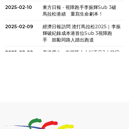
2025-02-10
東方日報 - 視障跑手李振輝Sub 3破
馬拉松港績 重寫生命劇本！
2025-02-09
經濟日報訪問 渣打馬拉松2025｜李振
輝破紀錄成本港首位Sub 3視障跑
手 鼓勵同路人踏出跑道
2025-02-09
香港電台 - 有視障人士以不足3小時完
成全馬賽事 創下個人最佳成績
2025-02-05
猛龍視障隊員李振輝將於2月9號渣打
馬拉松與猛龍國際共融大使Lukas
Wambua Muteti一同首次挑戰渣打
馬拉松sub3的成績！
2025-02-05
馬拉松路上的追風者——梁影雪
2025-01-13
泥漿路上顯堅毅傳奇，「猛龍」隊伍
成就毅行壯舉