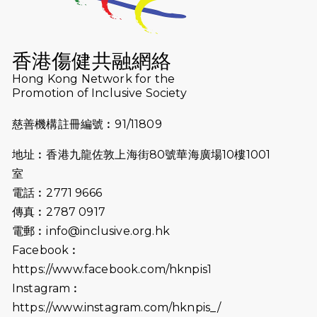
2024-11-18
尋找跑會的故事 #23 | 猛龍長跑會 -
Why Not Run
香港傷健共融網絡
2024-11-07
樂施毅行者｜毅行40「堅」並肩下周
Hong Kong Network for the
五開鑼 逾4千健兒蓄勢待發
Promotion of Inclusive Society
2024-10-30
同行用心之必要｜Side Story - 聾人
慈善機構註冊編號︰91/11809
跑友黃志輝(Jeff)和鄭子健(Jason)
地址︰香港九龍佐敦上海街80號華海廣場10樓1001
2024-10-22
#WhyNotRun 試跑員一號的領跑體
室
驗
電話︰2771 9666
2024-10-01
港鐵「Chill Fun鐵路樂園」近8萬人
傳真︰2787 0917
參加 邀視障、聽障人士入場促社會共
電郵︰
info@inclusive.org.hk
融
Facebook︰
https://www.facebook.com/hknpis1
2024-08-11
Justice Bernstein’s interview with
#SCMP Post Magazine was
Instagram︰
released last Sunday (11th Aug
https://www.instagram.com/hknpis_/