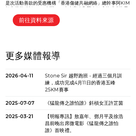
是次活動善款的受惠機構「香港傷健共融網絡」總幹事阿KIM
坦言很佩服橋SIR，創辦了一支由盲人和聾人組成的「猛龍長
跑隊」的他揚言，希望於計劃尾段加入「陪跑」，和橋SIR一
前往資料來源
起見證創舉。
捐款支持TransAmericana ?? 猛龍：
更多媒體報導
https://www.givengain.com/cc/transamericana2022/
直接支持香港傷健共融網絡捐款平台：
https://inclusive.org.hk/donate
2026-04-11
Stone Sir 越野跑班 - 經過三個月訓
練，成功完成4月11日的香港五峰
（可由香港傷健共融網絡發出捐款收據）
25KM賽事
*所有捐款將用作慈善用途，不包括橋SIR之旅費
#66號公路
#美國
#傷健共融
#TransAmericana
2025-07-07
《猛龍傳之誰怕誰》斜槓女王許芷茵
Wong Chun Kiu
黃俊橋
2025-03-21
【明報專訊】敖嘉年、鄧月平及徐浩
昌前晚出席微電影《猛龍傳之誰怕
誰》首映禮。