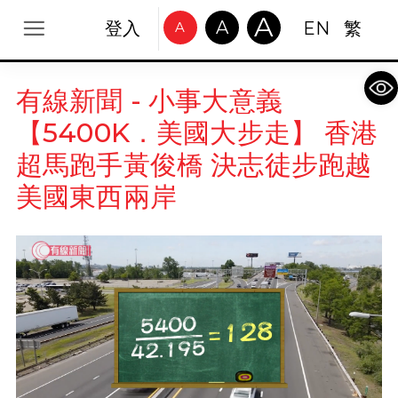
A
A
登入
EN
繁
A
Op
有線新聞 - 小事大意義
【5400K．美國大步走】 香港
超馬跑手黃俊橋 決志徒步跑越
美國東西兩岸