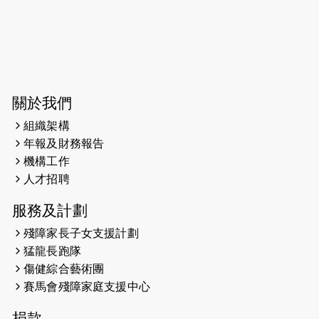
2024)
2024-07-20
失明者做法官 助法庭看清社會
2024-03-17
媒體報導-東網 400健兒與毛孩參與慈
善跑 有人變身蒙娜麗莎 冀推動人
寵共融
關於我們
組織架構
2024-01-01
昇華而實 —— 無論難易，重要的是經
年報及財務報告
歷。
機構工作
2023-11-28
#米紙| 突患視網膜病變致後天失明
人才招聘
服務及計劃
2023-09-30
太平山頂躍動山嶺國慶跑 傳達社會
共融理念 港聞 2023.09.30 金金
殘障家長子女支援計劃
猛龍長跑隊
2023-06-28
香港電台第五台 - 繽紛旅程
傷健綜合藝術團
賽馬會殘障家庭支援中心
2023-06-15
RTHK 香港電台-凝聚香港：第二百五
十八集 殘障家長子女支援計劃
捐款