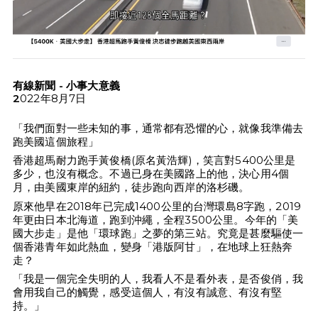
有線新聞 - 小事大意義
2
022年8月7日
「我們面對一些未知的事，通常都有恐懼的心，就像我準備去
跑美國這個旅程」
香港超馬耐力跑手黃俊橋(原名黃浩輝)，笑言對5400公里是
多少，也沒有概念。不過已身在美國路上的他，決心用4個
月，由美國東岸的紐約，徒步跑向西岸的洛杉磯。
原來他早在2018年已完成1400公里的台灣環島8字跑，2019
年更由日本北海道，跑到沖繩，全程3500公里。今年的「美
國大步走」是他「環球跑」之夢的第三站。究竟是甚麼驅使一
個香港青年如此熱血，變身「港版阿甘」，在地球上狂熱奔
走？
「我是一個完全失明的人，我看人不是看外表，是否俊俏，我
會用我自己的觸覺，感受這個人，有沒有誠意、有沒有堅
持。」