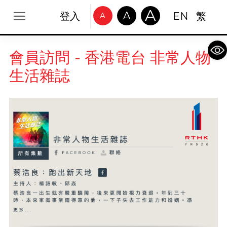
A
A
登入
EN
繁
A
Op
會員訪問 - 香港電台 非常人物
生活雜誌