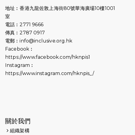
地址︰香港九龍佐敦上海街80號華海廣場10樓1001
2024-10-22
#WhyNotRun 試跑員一號的領跑體
室
驗
電話︰2771 9666
2024-10-01
港鐵「Chill Fun鐵路樂園」近8萬人
傳真︰2787 0917
參加 邀視障、聽障人士入場促社會共
電郵︰
info@inclusive.org.hk
融
Facebook︰
https://www.facebook.com/hknpis1
2024-08-11
Justice Bernstein’s interview with
#SCMP Post Magazine was
Instagram︰
released last Sunday (11th Aug
https://www.instagram.com/hknpis_/
2024)
2024-07-20
失明者做法官 助法庭看清社會
2024-03-17
媒體報導-東網 400健兒與毛孩參與慈
善跑 有人變身蒙娜麗莎 冀推動人
寵共融
關於我們
組織架構
2024-01-01
昇華而實 —— 無論難易，重要的是經