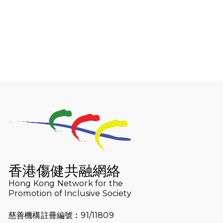
成全馬賽事 創下個人最佳成績
2025-02-05
猛龍視障隊員李振輝將於2月9號渣打
馬拉松與猛龍國際共融大使Lukas
Wambua Muteti一同首次挑戰渣打
馬拉松sub3的成績！
2025-02-05
馬拉松路上的追風者——梁影雪
2025-01-13
泥漿路上顯堅毅傳奇，「猛龍」隊伍
成就毅行壯舉
2024-11-18
尋找跑會的故事 #23 | 猛龍長跑會 -
Why Not Run
香港傷健共融網絡
2024-11-07
樂施毅行者｜毅行40「堅」並肩下周
Hong Kong Network for the
五開鑼 逾4千健兒蓄勢待發
Promotion of Inclusive Society
2024-10-30
同行用心之必要｜Side Story - 聾人
慈善機構註冊編號︰91/11809
跑友黃志輝(Jeff)和鄭子健(Jason)