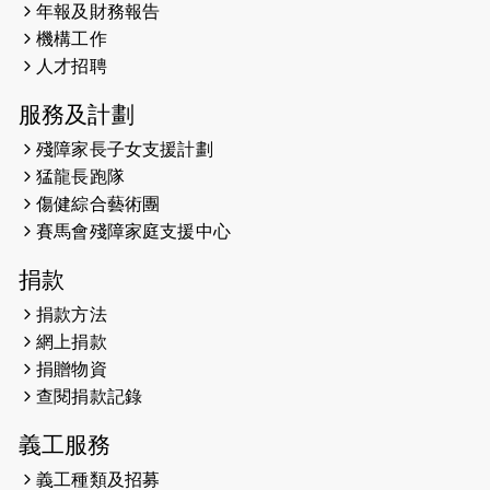
年報及財務報告
歷。
機構工作
2023-11-28
#米紙| 突患視網膜病變致後天失明
人才招聘
服務及計劃
2023-09-30
太平山頂躍動山嶺國慶跑 傳達社會
共融理念 港聞 2023.09.30 金金
殘障家長子女支援計劃
猛龍長跑隊
2023-06-28
香港電台第五台 - 繽紛旅程
傷健綜合藝術團
賽馬會殘障家庭支援中心
2023-06-15
RTHK 香港電台-凝聚香港：第二百五
十八集 殘障家長子女支援計劃
捐款
2023-06-07
殘障家長子女支援計劃2.0│三方共益
捐款方法
親子相親相愛 年青人增同理心
網上捐款
捐贈物資
2023-06-01
【#色彩人生】「我失去了視力，但不
查閱捐款記錄
會失去視野。」
義工服務
2023-05-29
「賽馬會殘障家長子女支援計劃2.0 」
連結年輕人、殘障家長與健全子女 共
義工種類及招募