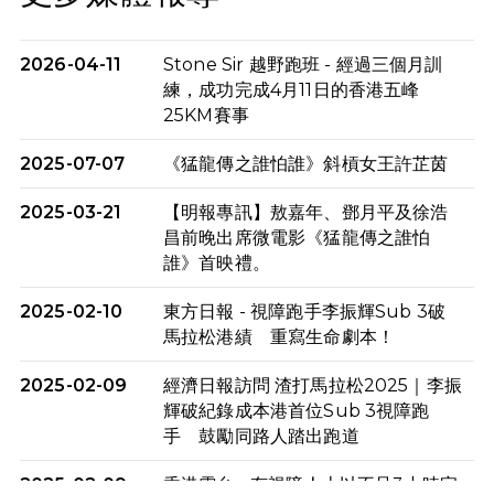
2026-04-11
Stone Sir 越野跑班 - 經過三個月訓
練，成功完成4月11日的香港五峰
25KM賽事
2025-07-07
《猛龍傳之誰怕誰》斜槓女王許芷茵
2025-03-21
【明報專訊】敖嘉年、鄧月平及徐浩
昌前晚出席微電影《猛龍傳之誰怕
誰》首映禮。
2025-02-10
東方日報 - 視障跑手李振輝Sub 3破
馬拉松港績 重寫生命劇本！
2025-02-09
經濟日報訪問 渣打馬拉松2025｜李振
輝破紀錄成本港首位Sub 3視障跑
手 鼓勵同路人踏出跑道
2025-02-09
香港電台 - 有視障人士以不足3小時完