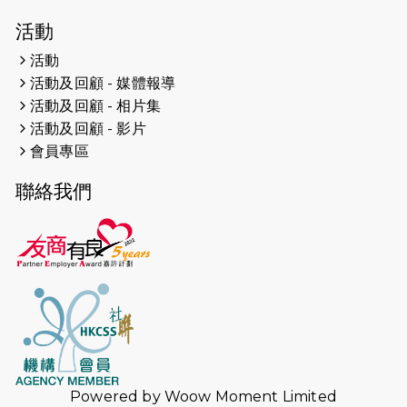
學共益
活動
2023-05-29
【有誰共鳴：#香港女子冰球代表隊
活動
副隊長 梁翠珊】運動員用熱血同堅
活動及回顧 - 媒體報導
持，喺冰球場上劃出歷史性佳績。
活動及回顧 - 相片集
活動及回顧 - 影片
2023-05-29
【東網】殘障家長照顧健全子女遇困
會員專區
難「聰明使者」提供學業及成長指導
聯絡我們
2023-05-15
文匯報 - 領悟「摸黑」持家難 「母親
是我的幸福」
2023-04-17
【成報恩雨之聲-恩雨有情天】暗黑中
的盼望
2023-02-01
太古 TrustTomorrow【一個不會停
步的故事】短片分享
2023-02-01
港台電視32台 凝聚香港：第一百六十
Powered by
Woow Moment Limited
三集 信心領跑